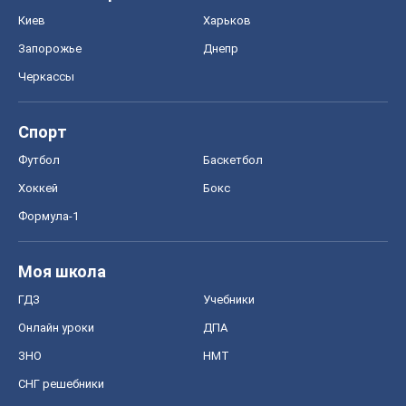
Киев
Харьков
Запорожье
Днепр
Черкассы
Спорт
Футбол
Баскетбол
Хоккей
Бокс
Формула-1
Моя школа
ГДЗ
Учебники
Онлайн уроки
ДПА
ЗНО
НМТ
СНГ решебники