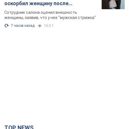
оскорбил женщину после
химиотерапии, разгорелся скандал.
Сотрудник салона оценил внешность
Фото
женщины, заявив, что у нее "мужская стрижка"
7 часов назад
16,5 т.
TOP NEWS