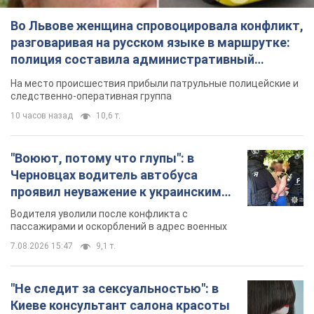
Во Львове женщина спровоцировала конфликт,
разговаривая на русском языке в маршрутке:
полиция составила административный
протокол. Видео
На место происшествия прибыли патрульные полицейские и
следственно-оперативная группа
10 часов назад
10,6 т.
"Воюют, потому что глупы": в
Черновцах водитель автобуса
проявил неуважение к украинским
военным и поплатился за это.
Водителя уволили после конфликта с
Видео
пассажирами и оскорблений в адрес военных
7.08.2026 15:47
9,1 т.
"Не следит за сексуальностью": в
Киеве консультант салона красоты