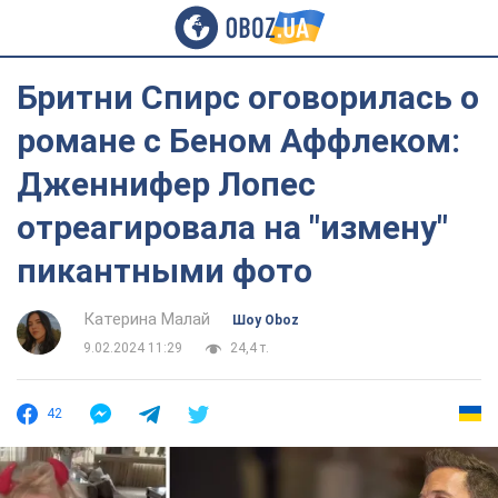
Бритни Спирс оговорилась о
романе с Беном Аффлеком:
Дженнифер Лопес
отреагировала на "измену"
пикантными фото
Катерина Малай
Шоу Oboz
9.02.2024 11:29
24,4 т.
42