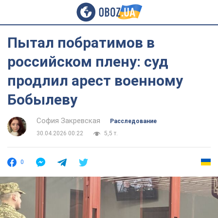
Пытал побратимов в
российском плену: суд
продлил арест военному
Бобылеву
София Закревская
Расследование
30.04.2026 00:22
5,5 т.
0