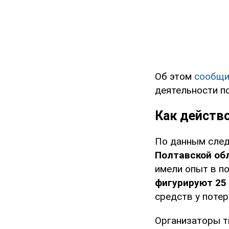
Об этом
сообщ
деятельности п
Как действ
По данным след
Полтавской об
имели опыт в п
фигурируют 25
средств у поте
Организаторы т