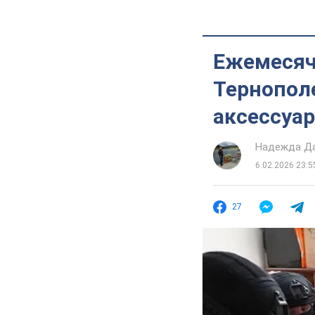
Ежемесячн
Тернопол
аксессуа
Надежда Д
6.02.2026 23:5
27