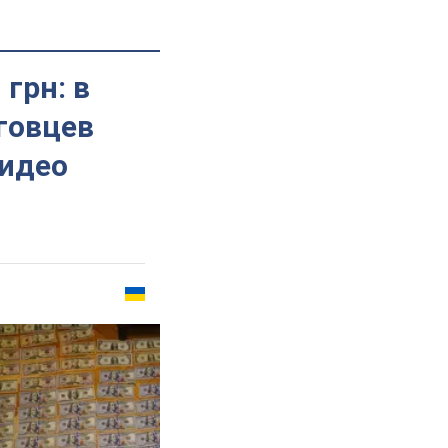
грн: в
говцев
Видео