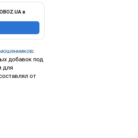
 OBOZ.UA в
мошенников
:
ных добавок под
и для
составлял от