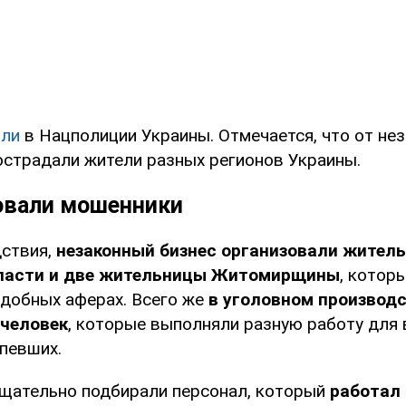
или
в Нацполиции Украины. Отмечается, что от не
острадали жители разных регионов Украины.
овали мошенники
ствия,
незаконный бизнес организовали жител
ласти и две жительницы Житомирщины
, котор
одобных аферах. Всего же
в уголовном производ
 человек
, которые выполняли разную работу для
рпевших.
щательно подбирали персонал, который
работал