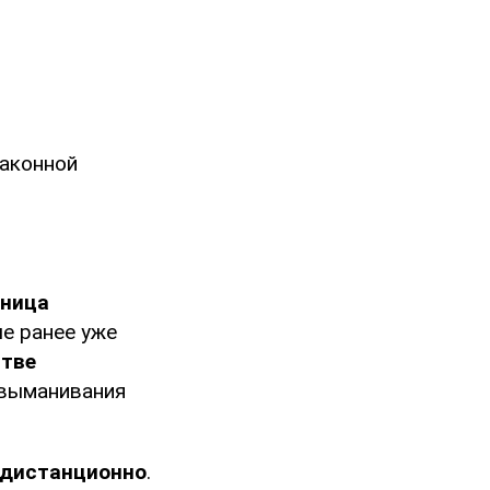
законной
ьница
ые ранее уже
стве
 выманивания
 дистанционно
.