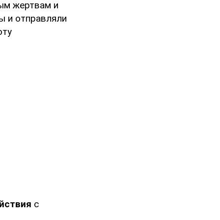
ым жертвам и
ы и отправляли
оту
ействия
с