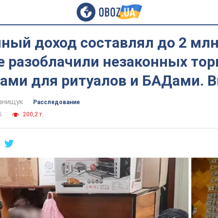
ый доход составлял до 2 млн 
е разоблачили незаконных тор
рами для ритуалов и БАДами. 
анищук
Расследование
5
200,2 т.