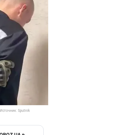
 OBOZ.UA в