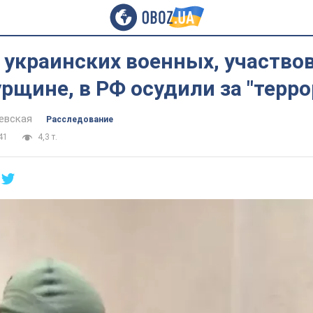
 украинских военных, участво
урщине, в РФ осудили за "терр
евская
Расследование
41
4,3 т.