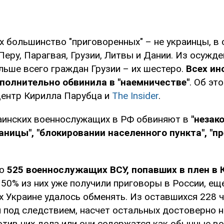
 большинство "приговоренных" – не украинцы, в 
еру, Парагвая, Грузии, Литвы и Дании. Из осужд
льше всего граждан Грузии – их шестеро.
Всех ин
полнительно обвинила в "наемничестве"
. Об э
центр Кирилла Парубца и
The Insider
.
аинских военнослужащих в РФ обвиняют в
"незак
аницы", "блокировании населенного пункта", "п
о
525 военнослужащих ВСУ, попавших в плен в 
 50% из них уже получили приговоры в России, ещ
 Украине удалось обменять. Из оставшихся 228 
 под следствием, насчет остальных достоверно н
отив них дела или они содержатся как обычные в