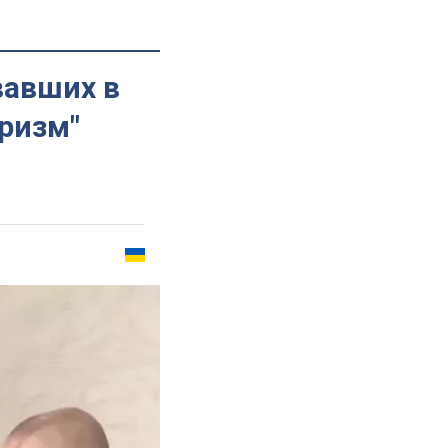
вавших в
оризм"