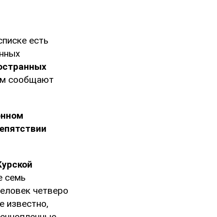
списке есть
енных
остранных
том сообщают
онном
репятствии
Курской
е семь
человек четверо
е известно,
оеннопленные.