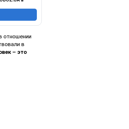
 в отношении
твовали в
овек – это