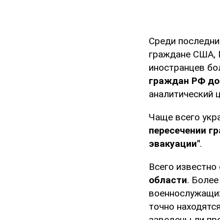
Среди последних
граждане США, П
иностранцев бо
граждан РФ до
аналитический 
Чаще всего укр
пересечении гр
эвакуации"
.
Всего известно 
области
. Более
военнослужащих
точно находятся
заведены ли пр