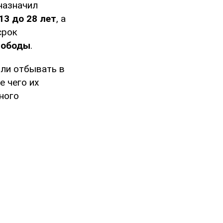
назначил
13 до 28 лет
, а
срок
вободы
.
ли отбывать в
 чего их
дного