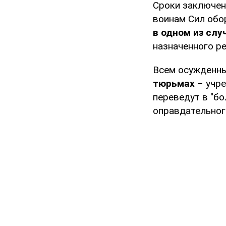
Сроки заключен
воинам Сил обо
в одном из слу
назначенного р
Всем осужденны
тюрьмах
– учре
переведут в "б
оправдательног