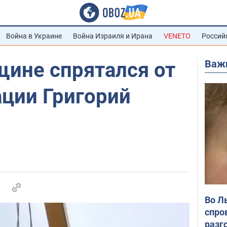
Война в Украине
Война Израиля и Ирана
VENETO
Россий
Важ
ине спрятался от
ции Григорий
Во Л
спро
разг