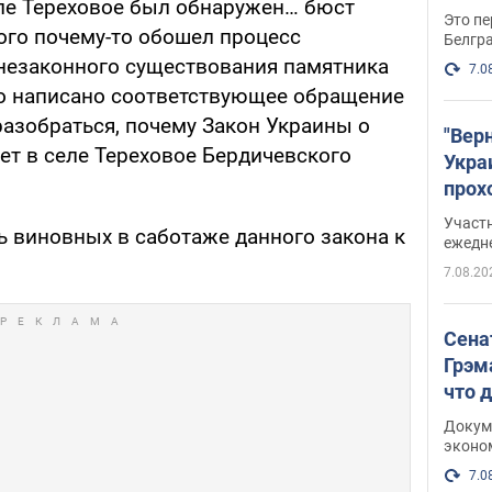
ле Тереховое был обнаружен… бюст
Это пе
ого почему-то обошел процесс
Белгр
незаконного существования памятника
7.0
о написано соответствующее обращение
разобраться, почему Закон Украины о
"Вер
ет в селе Тереховое Бердичевского
Укра
прох
плак
Участ
ь виновных в саботаже данного закона к
ежедн
7.08.20
Сена
Грэм
что 
Докум
эконо
7.0