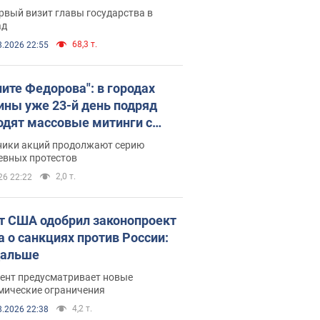
рвый визит главы государства в
ад
68,3 т.
8.2026 22:55
ните Федорова": в городах
ины уже 23-й день подряд
одят массовые митинги с
атами. Фото и видео
ники акций продолжают серию
евных протестов
2,0 т.
26 22:22
т США одобрил законопроект
а о санкциях против России:
дальше
ент предусматривает новые
мические ограничения
4,2 т.
8.2026 22:38