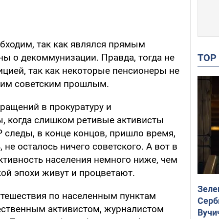
обходим, так как являлся прямым
TO
ы о декоммунизации. Правда, тогда не
ицией, так как некоторые пенсионеры не
оим советским прошлым.
бращений в прокуратуру и
, когда слишком ретивые активисты
 следы, в конце концов, пришло время,
, не осталось ничего советского. А вот в
ктивность населения немного ниже, чем
кой эпохи живут и процветают.
Зеле
утешествия по населенным пунктам
Серб
ественным активистом, журналистом
Вучи