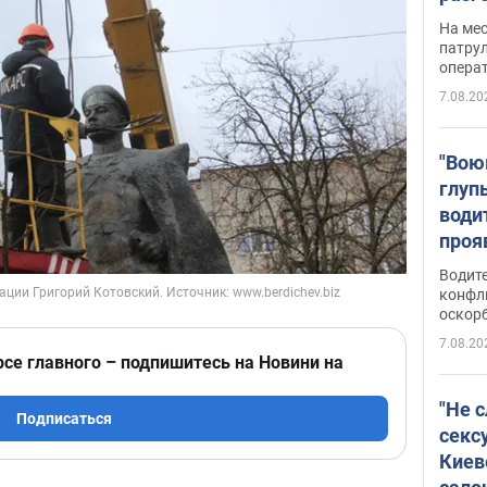
марш
На ме
адми
патрул
опера
Виде
7.08.20
"Вою
глуп
води
проя
укра
Водите
попла
конфл
оскорб
Виде
7.08.20
рсе главного – подпишитесь на Новини на
"Не 
Подписаться
секс
Киев