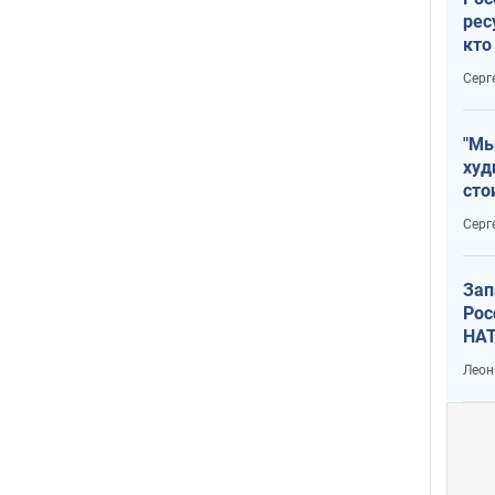
рес
кто
дик
Серг
"Мы
худ
сто
отч
Серг
рак
Зап
Рос
НАТ
Леон