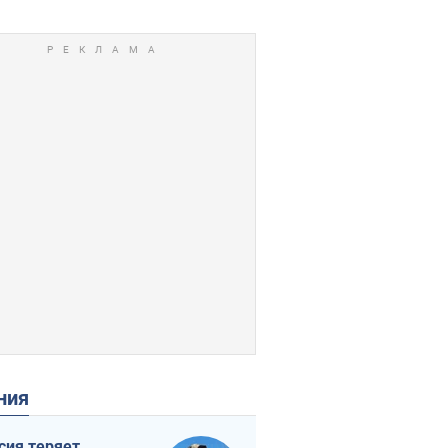
ения
сия теряет