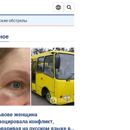
ские обстрелы
ное
ьвове женщина
воцировала конфликт,
оваривая на русском языке в