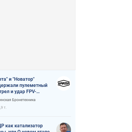
рта" и "Новатор"
ержали пулеметный
трел и удар FPV-
на, сохранив жизнь
инская Бронетехника
церу ВСУ
,9 т.
Р как катализатор
ны, или О новом этапе