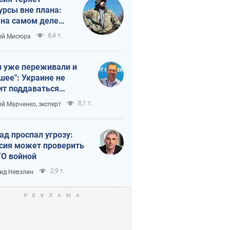
урсы вне плана:
 на самом деле
тует темп войны
8,4 т.
ей Мисюра
 уже переживали и
шее": Украине не
ит поддаваться
аянию из-за
8,1 т.
ей Марченко, эксперт
етного террора
ад проспал угрозу:
сия может проверить
О войной
2,9 т.
ид Невзлин