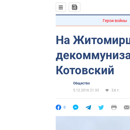
Герои войны
На Житомирщ
декоммуниза
Котовский
Общество
5.12.2016 21:33
3,6 т.
0