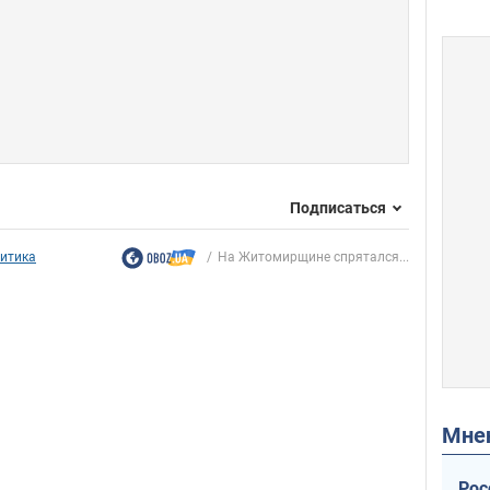
Подписаться
итика
На Житомирщине спрятался...
Мн
Рос