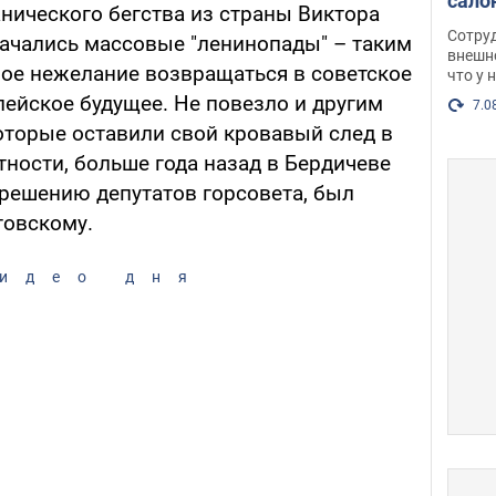
сало
нического бегства из страны Виктора
оско
Сотру
начались массовые "ленинопады" – таким
посл
внешн
ое нежелание возвращаться в советское
что у 
разг
пейское будущее. Не повезло и другим
Фото
7.0
которые оставили свой кровавый след в
стности, больше года назад в Бердичеве
решению депутатов горсовета, был
товскому.
идео дня