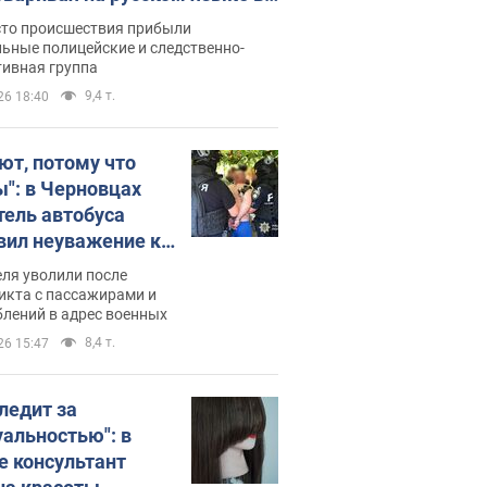
рутке: полиция составила
сто происшествия прибыли
нистративный протокол.
ьные полицейские и следственно-
тивная группа
о
9,4 т.
26 18:40
ют, потому что
ы": в Черновцах
тель автобуса
вил неуважение к
инским военным и
ля уволили после
тился за это.
икта с пассажирами и
лений в адрес военных
о
8,4 т.
26 15:47
следит за
уальностью": в
е консультант