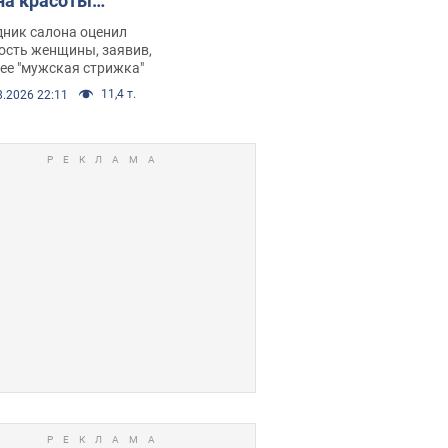
на красоты
рбил женщину
дник салона оценил
е химиотерапии,
ость женщины, заявив,
нее "мужская стрижка"
орелся скандал.
11,4 т.
8.2026 22:11