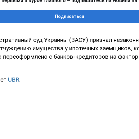
 первыми в курсе главного – подпишитесь на Новини на
Подписаться
тративный суд Украины (ВАСУ) признал незакон
отчуждению имущества у ипотечных заемщиков, к
о переоформлено с банков-кредиторов на факто
ает
UBR
.