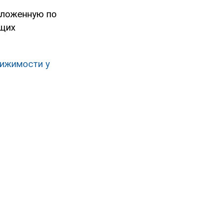
аложенную по
ющих
вижимости у