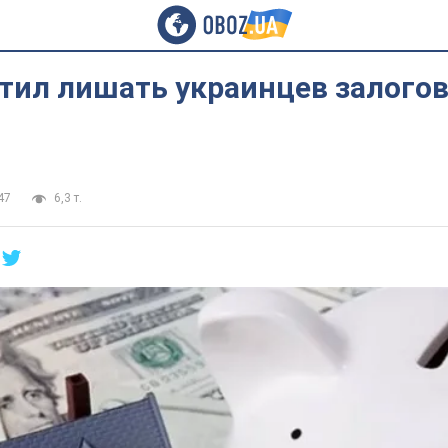
тил лишать украинцев залого
47
6,3 т.