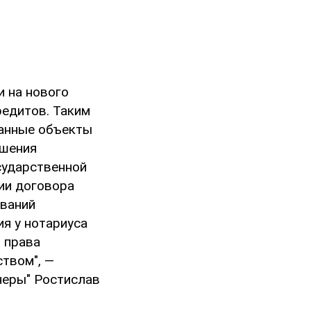
и на нового
редитов. Таким
данные объекты
ешения
сударственной
нии договора
ований
я у нотариуса
 права
твом", —
неры" Ростислав