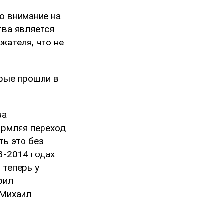
о внимание на
тва является
жателя, что не
орые прошли в
ва
ормляя переход
ть это без
3-2014 годах
 теперь у
рил
 Михаил