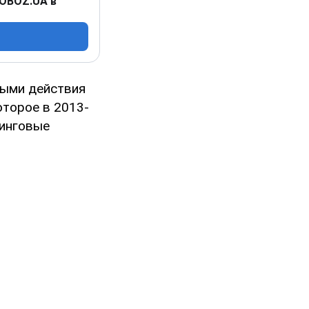
 OBOZ.UA в
ными действия
оторое в 2013-
ринговые