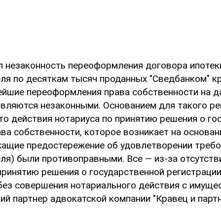
л незаконность переоформления договора ипотек
ля по десяткам тысяч проданных "Сведбанком" к
ейшие переоформления права собственности на 
вляются незаконными. Основанием для такого р
что действия нотариуса по принятию решения о го
ава собственности, которое возникает на основа
жащие предостережение об удовлетворении треб
ля) были противоправными. Все — из-за отсутстви
принятию решения о государственной регистрации
без совершения нотариального действия с имущес
ий партнер адвокатской компании "Кравец и парт