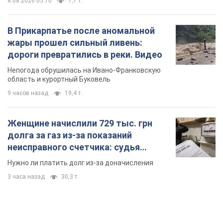
8.08.2026 05:10
1,7 т.
В Прикарпатье после аномальной
жары прошел сильный ливень:
дороги превратились в реки. Видео
Непогода обрушилась на Ивано-Франковскую
область и курортный Буковель
9 часов назад
19,4 т.
Женщине начислили 729 тыс. грн
долга за газ из-за показаний
неисправного счетчика: судья
вынес неожиданное решение
Нужно ли платить долг из-за доначисления
3 часа назад
30,3 т.