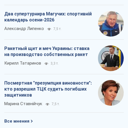
Два супертурнира Магучих: спортивній
календарь осени-2026
Александр Липенко
7,5 т.
Ракетный щит и меч Украины: ставка
на производство собственных ракет
Кирилл Татаринов
3,3 т.
Посмертная "презумпция виновности":
кто разрешил ТЦК судить погибших
защитников
Марина Ставнійчук
7,5 т.
Все мнения