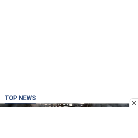
TOP NEWS
Кремль "сжигает" последние запасы
баллистики в Украине: что будет далее?
Интервью с Шарпом