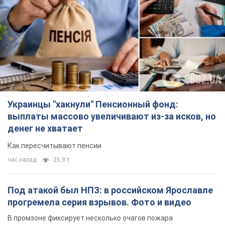
Как пересчитывают пенсии
час назад
26,9 т.
Под атакой был НПЗ: в российском Ярославле
прогремела серия взрывов. Фото и видео
В промзоне фиксирует несколько очагов пожара
час назад
1,5 т.
ВСУ отминусовали ещё 1330 оккупантов и
сбили более 1800 российских БПЛА – Генштаб
Численность путинской армии сокращается
час назад
15,7 т.