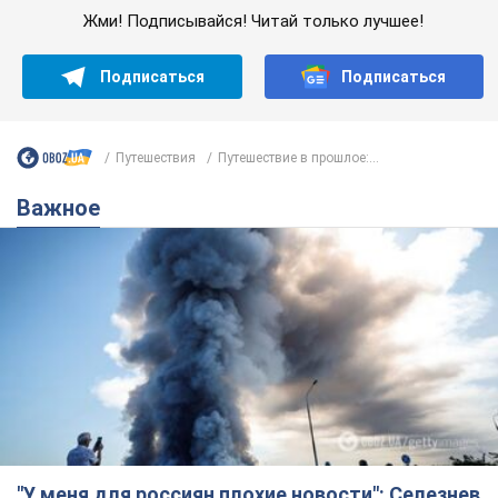
"У меня для россиян плохие новости": Селезнев
предположил, чем закончится "война складов"
Москва может превратиться в "остров" и погрузиться в
темноту, спрогнозировал военный эксперт
5.08.2026 16:00
58,8 т.
Банки "готовятся" к новому курсу
доллара: украинцам рассказали,
чего ожидать
Каким будет курс валюты в обменниках