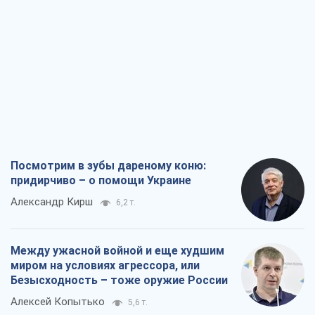
Александр Кирш
6,2 т.
Между ужасной войной и еще худшим
миром на условиях агрессора, или
Безысходность – тоже оружие России
Алексей Копытько
5,6 т.
Лестница эскалации войны: к чему нам
нужно готовиться
Андрей Шевчишин
6,6 т.
"Когда хочется мести": почему
стратегия Украины должна оставаться
другой
Серж Марко
7,1 т.