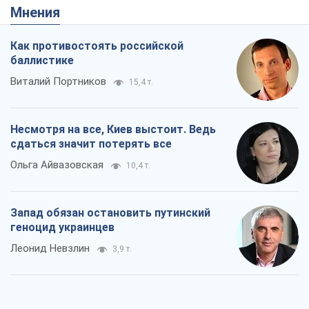
Запад обязан остановить путинский
геноцид украинцев
Леонид Невзлин
3,9 т.
Посмотрим в зубы дареному коню:
придирчиво – о помощи Украине