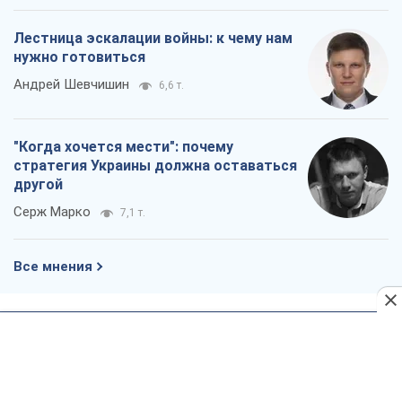
Все мнения
О компании
Команда
Правовая информация
Политика
конфиденциальности
Реклама на сайте
Документы
Редакционная политика
Журналисты OBOZ.UA на месте
событий
OBOZ.UA
Политика
Мир
Расследования