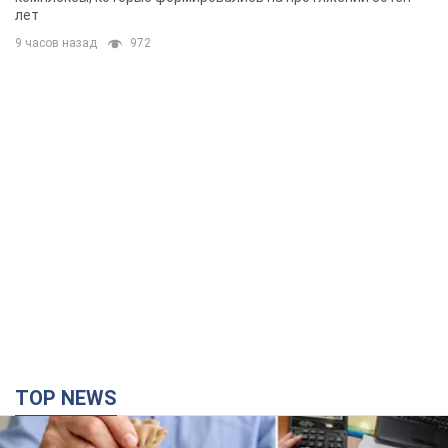
TOP NEWS
Украинцы "хакнули" Пенсионный фонд:
выплаты массово увеличивают из-за исков, но
денег не хватает