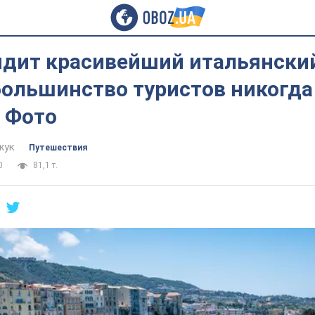
ядит красивейший итальянский
большинство туристов никогда
 Фото
жук
Путешествия
0
81,1 т.