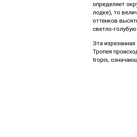
определяет окр
лодке), то вел
оттенков высятс
светло-голубую 
Эта изрезанная 
Тропея происход
tropis, означаю