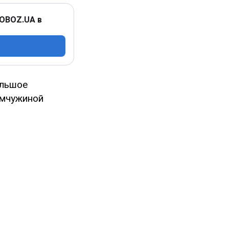
 OBOZ.UA в
ольшое
емчужиной