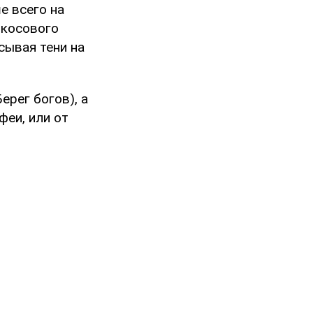
е всего на
икосового
сывая тени на
ерег богов), а
феи, или от