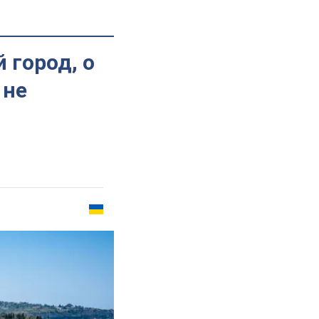
 город, о
 не