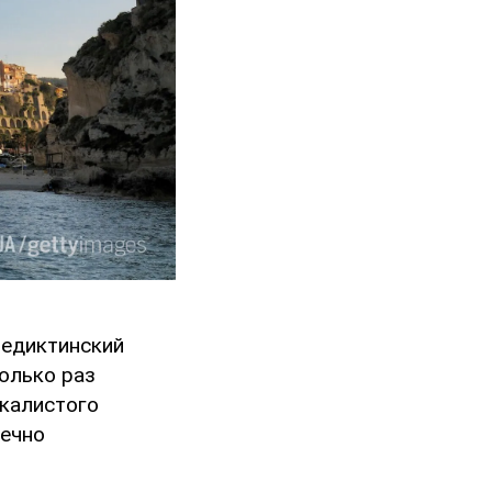
недиктинский
олько раз
скалистого
вечно