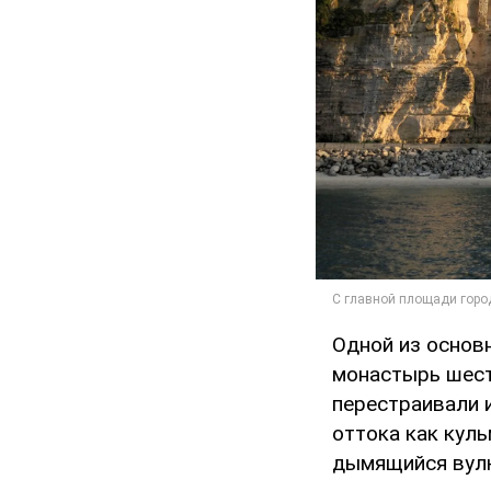
Одной из основ
монастырь шест
перестраивали 
оттока как куль
дымящийся вулк