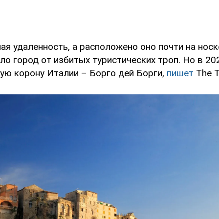
ая удаленность, а расположено оно почти на носке
ло город от избитых туристических троп. Но в 20
ую корону Италии – Борго дей Борги,
пишет
The T