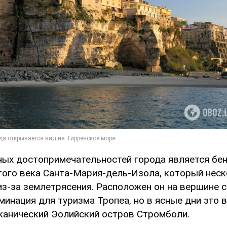
ных достопримечательностей города является бе
ого века Санта-Мария-дель-Изола, который неск
из-за землетрясения. Расположен он на вершине 
минация для туризма Тропеа, но в ясные дни это 
анический Эолийский остров Стромболи.