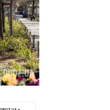
 OBOZ.UA в