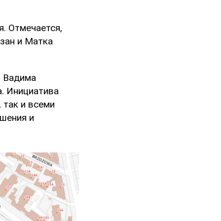
. Отмечается,
зан и Матка
я Вадима
а. Инициатива
 так и всеми
ешения и