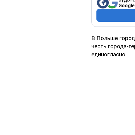
Google
В Польше город
честь города-г
единогласно.