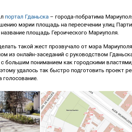
ил
портал Гданьска
– города-побратима Мариуполя
ешению мэрии площадь на пересечении улиц Парти
 название площадь Героического Мариуполя.
елать такой жест прозвучало от мэра Мариупол
ном из онлайн-заседаний с руководством Гданьск
 с большим пониманием как городскими властями,
оэтому удалось так быстро подготовить проект р
а голосование.