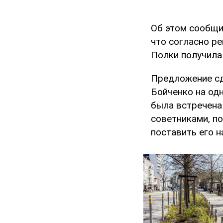
Об этом сообщ
что согласно р
Полки получила
Предложение сд
Бойченко на од
была встречена
советниками, п
поставить его н