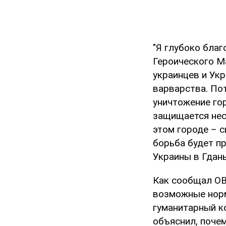
"Я глубоко бла
Героического М
украинцев и Ук
варварства. По
уничтожение гор
защищается нес
этом городе – с
борьба будет пр
Украины в Гдан
Как сообщал O
возможные норм
гуманитарный к
объяснил, поче