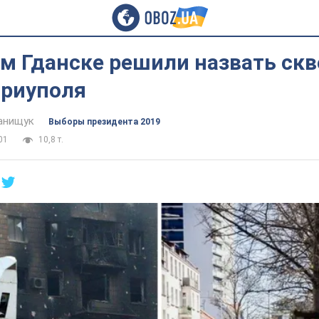
м Гданске решили назвать скв
ариуполя
анищук
Выборы президента 2019
01
10,8 т.