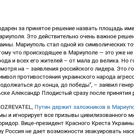
годарен за принятое решение назвать площадь им
ариуполя. Это действительно очень важное реше
раины. Мариуполь стал одной из символических то
тому что происходящее в Мариуполе — это уже не 
ода и всех его жителей – от мала до велика. Но 
мотря на – заявления российского лидера. Это го
имвол противостояния украинского народа агресс
одолжаться до конца, до победы", – заявил гене
ьске Александр Плодистый сразу после принятия 
BOZREVATEL,
Путин держит заложников в Мариуп
ы и игнорирует все призывы цивилизованного м
оридор. Вице-президент Красного Креста Украин
му Россия не дает возможности эвакуировать насе