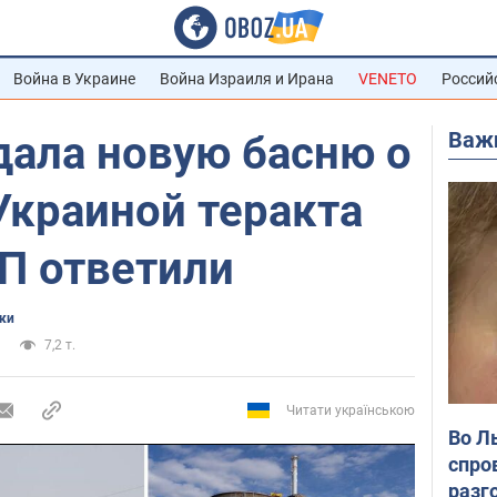
Война в Украине
Война Израиля и Ирана
VENETO
Россий
Важ
дала новую басню о
Украиной теракта
ОП ответили
ки
7,2 т.
Читати українською
Во Л
спро
разг