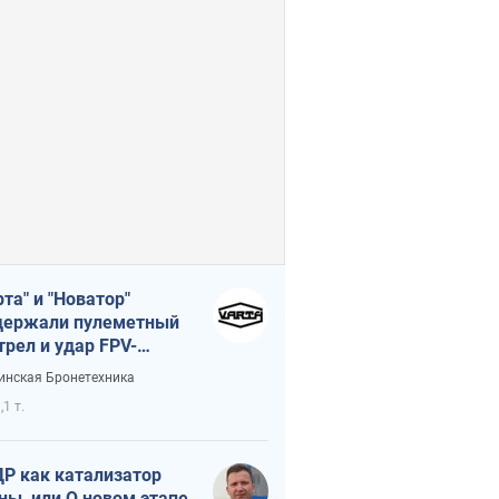
рта" и "Новатор"
ержали пулеметный
трел и удар FPV-
на, сохранив жизнь
инская Бронетехника
церу ВСУ
,1 т.
Р как катализатор
ны, или О новом этапе