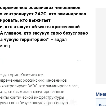
 современных российских чиновников
то контролирует ЗАЭС, кто заминировал
ировать, кто выжигает
, кто атакует объекты критической
 главное, кто засунул свою безусловно
а чужую территорию?
" – задал
инец.
Мн
Рос