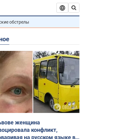
ские обстрелы
ное
ьвове женщина
воцировала конфликт,
оваривая на русском языке в