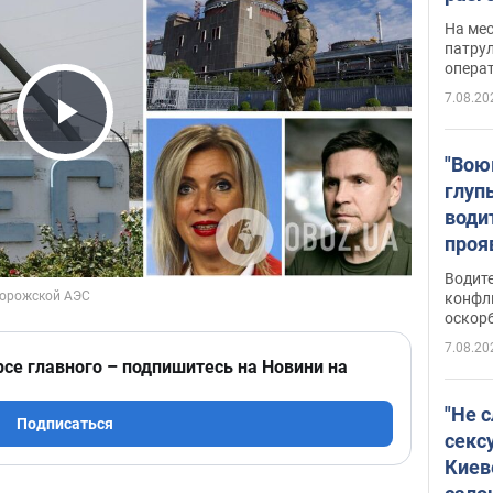
марш
На ме
адми
патрул
опера
Виде
7.08.20
Play Video
"Вою
глуп
води
проя
укра
Водите
попла
конфл
оскорб
Виде
7.08.20
рсе главного – подпишитесь на Новини на
"Не 
Подписаться
секс
Киев