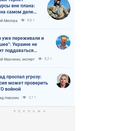
урсы вне плана:
 на самом деле
тует темп войны
8,8 т.
ей Мисюра
 уже переживали и
шее": Украине не
ит поддаваться
аянию из-за
8,3 т.
ей Марченко, эксперт
етного террора
ад проспал угрозу:
сия может проверить
О войной
3,1 т.
ид Невзлин