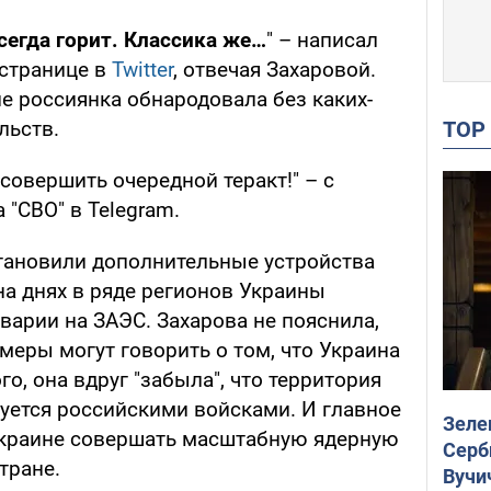
сегда горит. Классика же…
" – написал
 странице в
Twitter
, отвечая Захаровой.
е россиянка обнародовала без каких-
TO
льств.
 совершить очередной теракт!" – с
 "СВО" в Telegram.
становили дополнительные устройства
на днях в ряде регионов Украины
аварии на ЗАЭС. Захарова не пояснила,
меры могут говорить о том, что Украина
ого, она вдруг "забыла", что территория
уется российскими войсками. И главное
Зеле
 Украине совершать масштабную ядерную
Серб
тране.
Вучи