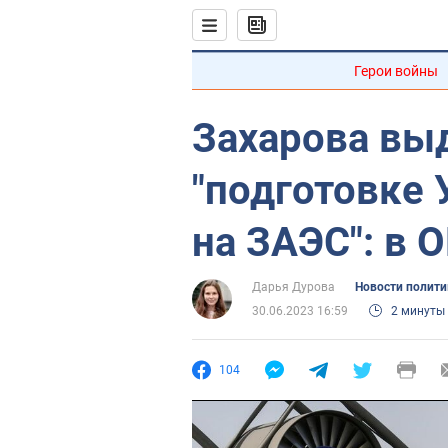
Герои войны
Захарова вы
"подготовке 
на ЗАЭС": в 
Дарья Дурова
Новости полити
30.06.2023 16:59
2 минуты
104