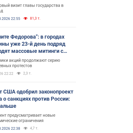
рвый визит главы государства в
ад
81,3 т.
8.2026 22:55
ните Федорова": в городах
ины уже 23-й день подряд
одят массовые митинги с
атами. Фото и видео
ники акций продолжают серию
евных протестов
2,3 т.
26 22:22
т США одобрил законопроект
а о санкциях против России:
дальше
ент предусматривает новые
мические ограничения
4,7 т.
8.2026 22:38