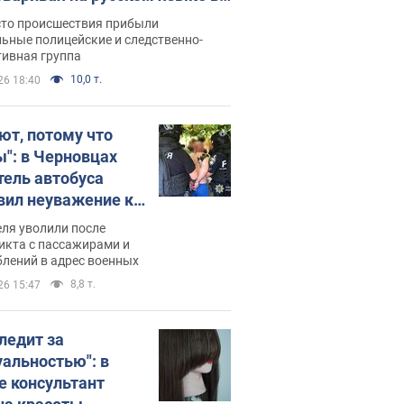
рутке: полиция составила
сто происшествия прибыли
нистративный протокол.
ьные полицейские и следственно-
тивная группа
о
10,0 т.
26 18:40
ют, потому что
ы": в Черновцах
тель автобуса
вил неуважение к
инским военным и
ля уволили после
тился за это.
икта с пассажирами и
лений в адрес военных
о
8,8 т.
26 15:47
следит за
уальностью": в
е консультант