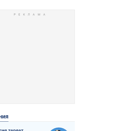
ения
сия теряет