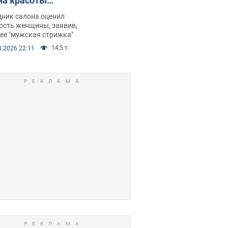
на красоты
рбил женщину
дник салона оценил
е химиотерапии,
ость женщины, заявив,
нее "мужская стрижка"
орелся скандал.
14,5 т.
8.2026 22:11