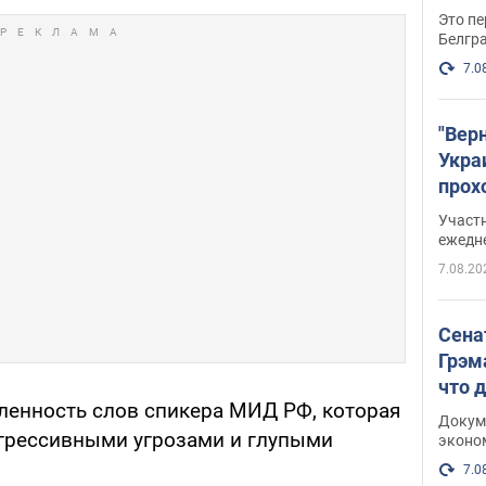
Это пе
Белгр
7.0
"Вер
Укра
прох
плак
Участ
ежедн
7.08.20
Сена
Грэм
что 
ленность слов спикера МИД РФ, которая
Докум
грессивными угрозами и глупыми
эконо
7.0