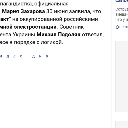
сало
пагандистка, официальная
оско
Сотру
Ф
Мария Захарова
30 июня заявила, что
посл
внешн
акт"
на оккупированной российскими
что у 
разг
мной электростанции
. Советник
Фото
7.0
дента Украины
Михаил Подоляк
ответил,
 все в порядке с логикой.
идео дня