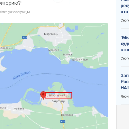
рес
кто
дик
Серг
"Мы
худ
сто
отч
Серг
рак
Зап
Рос
НАТ
Леон