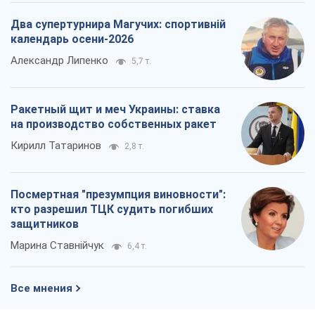
Два супертурнира Магучих: спортивній
календарь осени-2026
Александр Липенко
5,7 т.
Ракетный щит и меч Украины: ставка
на производство собственных ракет
Кирилл Татаринов
2,8 т.
Посмертная "презумпция виновности":
кто разрешил ТЦК судить погибших
защитников
Марина Ставнійчук
6,4 т.
Все мнения