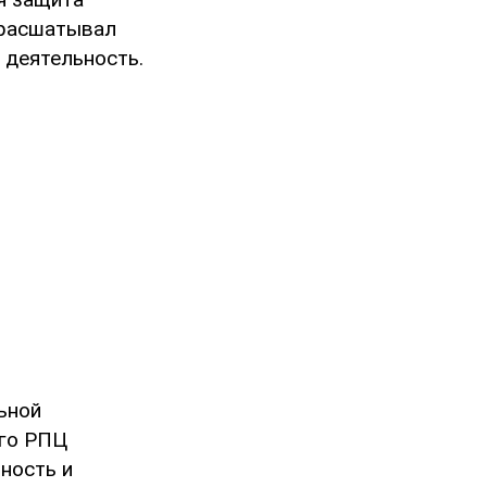
 расшатывал
 деятельность.
ьной
лго РПЦ
ность и