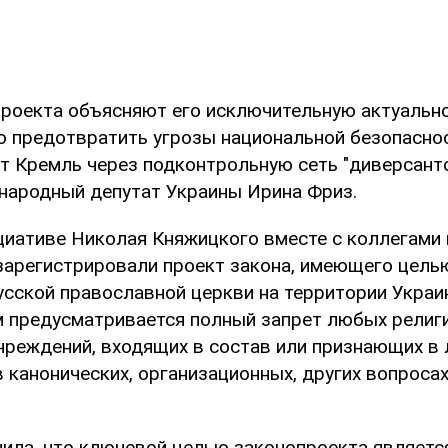
роекта объясняют его исключительную актуальн
 предотвратить угрозы национальной безопаснос
т Кремль через подконтрольную сеть "диверсанто
народный депутат Украины Ирина Фриз.
ициативе Николая Княжицкого вместе с коллегами 
зарегистрировали проект закона, имеющего целью
усской православной церкви на территории Украи
 предусматривается полный запрет любых религ
учреждений, входящих в состав или признающих в
 канонических, организационных, других вопросах
нила, что ключевой целью законопроекта являетс