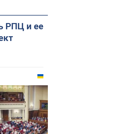
ь РПЦ и ее
ект