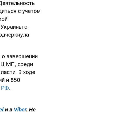
 Деятельность
диться с учетом
кой
 Украины от
подчеркнула
ь о завершении
ПЦ МП, среди
ласти. В ходе
й и 850
 РФ,
el
и в
Viber
. Не