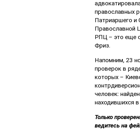
адвокатировала
православных р
Патриаршего и 
Православной Ц
РПЦ – это еще о
Фриз.
Напомним, 23 н
проверок в ряд
которых – Киево
контрдиверсион
человек: найде
находившихся в
Только проверен
ведитесь на фей