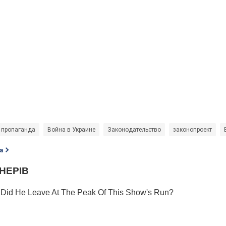
 пропаганда
Война в Украине
Законодательство
законопроект
а