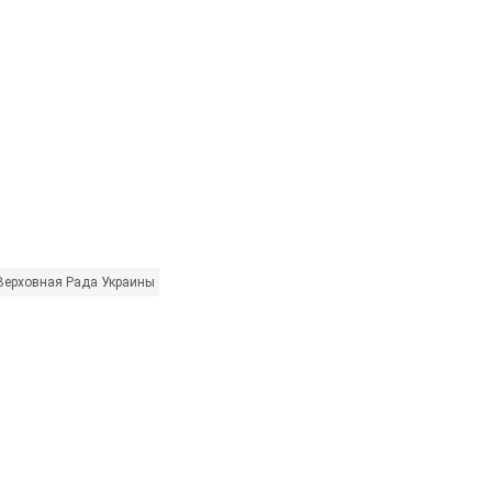
Верховная Рада Украины
Россия - страна-агрессор
УПЦ МП
РПЦ