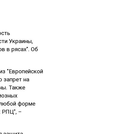
ость
ти Украины,
в в рясах". Об
из "Европейской
 запрет на
ны. Также
иозных
 любой форме
 РПЦ", –
я защита