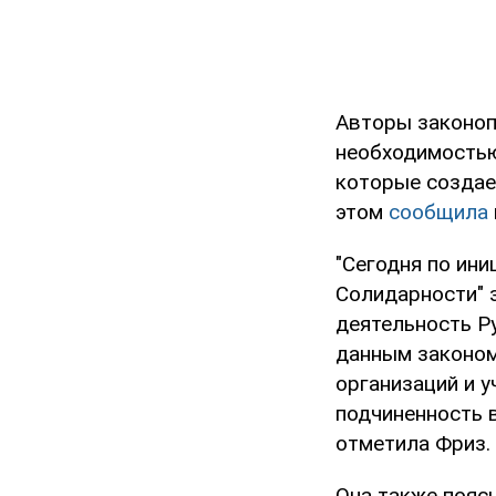
Авторы законоп
необходимостью
которые создае
этом
сообщила
"Сегодня по ин
Солидарности" 
деятельность Р
данным законом
организаций и 
подчиненность в
отметила Фриз.
Она также пояс