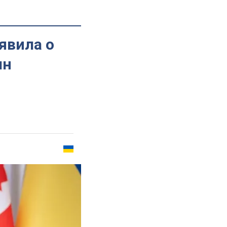
явила о
лн