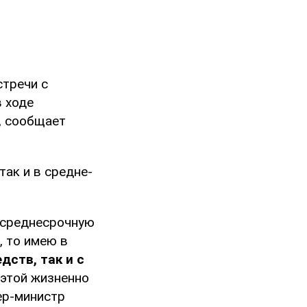
стречи с
 ходе
, сообщает
так и в средне-
 среднесрочную
, то имею в
дств, так и с
 этой жизненно
ер-министр