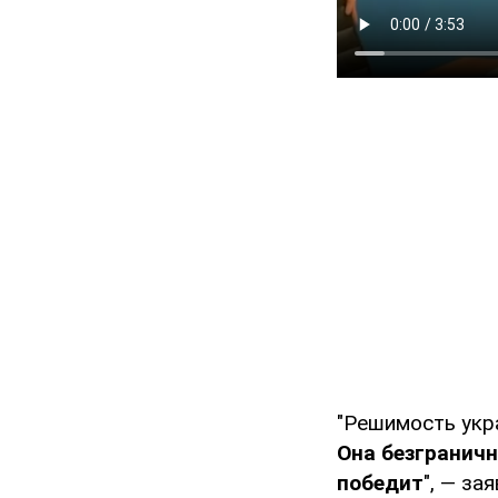
"Решимость укра
Она безграничн
победит
", — за