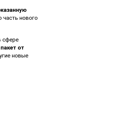
оказанную
 часть нового
в сфере
пакет от
угие новые