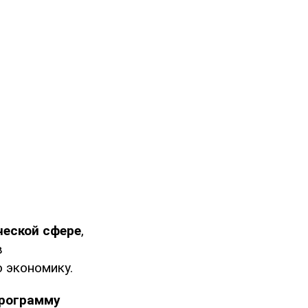
ческой сфере
,
в
 экономику.
программу