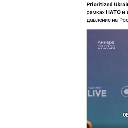
Prioritized Ukra
рамках
НАТО и 
давление на Ро