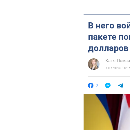
В него во
пакете п
долларов
Катя Помаз
7.07.2026 18:1
0