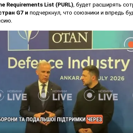
ine Requirements List (PURL)
, будет расширять со
стран G7 и
подчеркнул, что союзники и впредь бу
ссию.