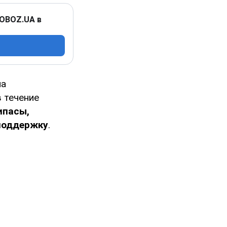
 OBOZ.UA в
на
в течение
ипасы,
поддержку
.