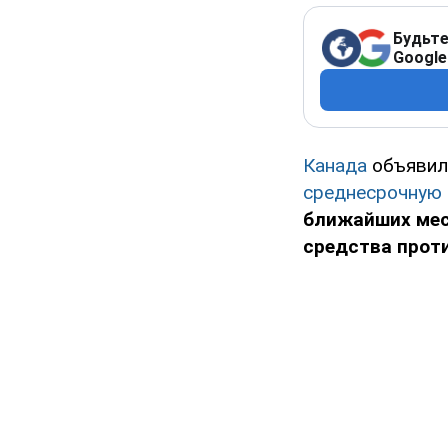
Будьте
Google
Канада
объявила
среднесрочную
ближайших меся
средства прот