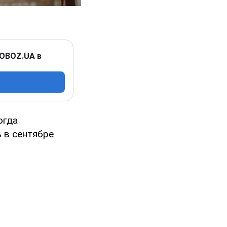
 OBOZ.UA в
огда
 в сентябре