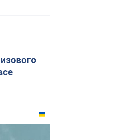
визового
все