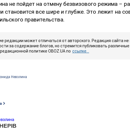
ина не пойдет на отмену безвизового режима – р
 становится все шире и глубже. Это лежит на со
ильского правительства.
е редакции может отличаться от авторского. Редакция сайта не
сти за содержание блогов, но стремится публиковать различные 
 редакционной политике OBOZ.UA по
ссылке...
еонида Невзлина
а
евзлина