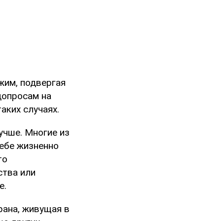
жим, подвергая
допросам на
таких случаях.
учше. Многие из
себе жизненно
то
ства или
е.
трана, живущая в