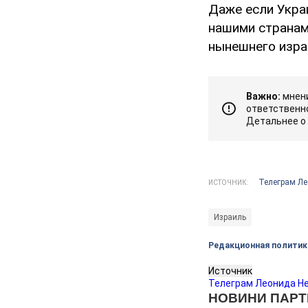
Даже если Укра
нашими странами
нынешнего изра
Важно:
мнени
ответственно
Детальнее о
Телеграм Л
ИСТОЧНИК:
Израиль
Редакционная политик
Источник
Телеграм Леонида Н