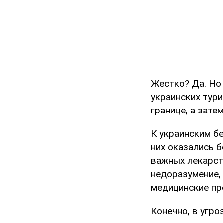
Жестко? Да. Но
украинских тур
границе, а зате
К украинским б
них оказались б
важных лекарст
недоразумение, 
медицинские пр
Конечно, в угро