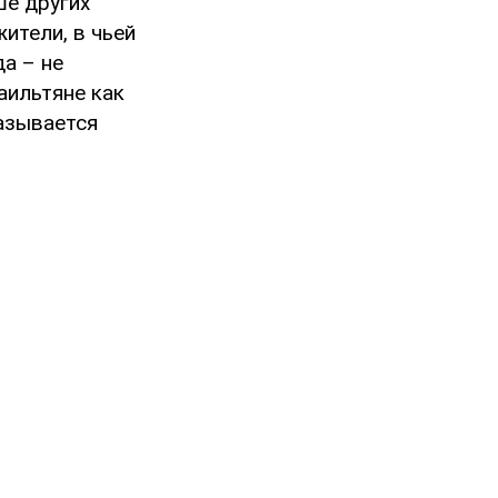
ше других
жители, в чьей
а – не
аильтяне как
казывается