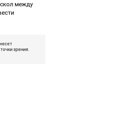
аскол между
вести
 несет
точки зрения.