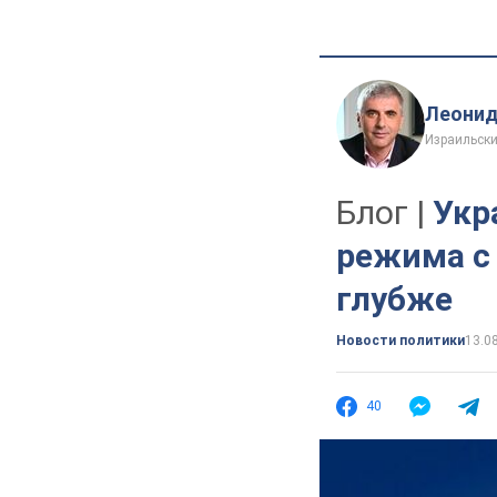
Леонид
Израильски
Блог |
Укр
режима с 
глубже
Новости политики
13.0
40