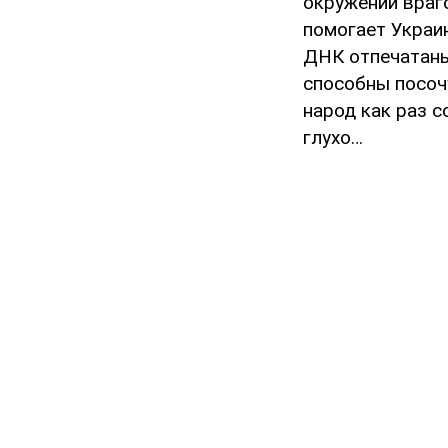
окружении враг
помогает Украин
ДНК отпечатаны
способны посочу
народ как раз с
глухо…