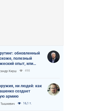
рутинг: обновленный
похоже, полезный
жеский опыт, или
лектика
498
сандр Кирш
бовательной трусости
оружия, ни людей: как
ашенко создает
ую армию
16,1 т.
 Тышкевич