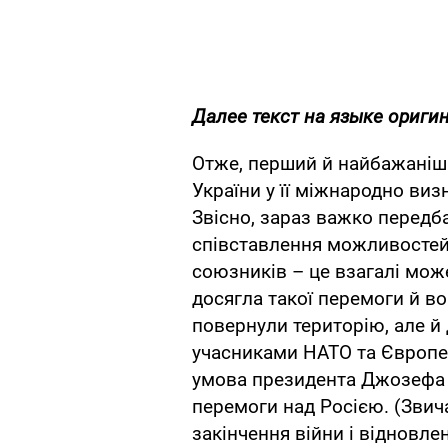
Далее текст на языке ориги
Отже, перший й найбажаніши
України у її міжнародно ви
Звісно, зараз важко передб
співставлення можливостей
союзників – це взагалі мож
досягла такої перемоги й в
повернули територію, але й
учасниками НАТО та Європей
умова президента Джозефа Б
перемоги над Росією. (Звич
закінчення війни і відновле