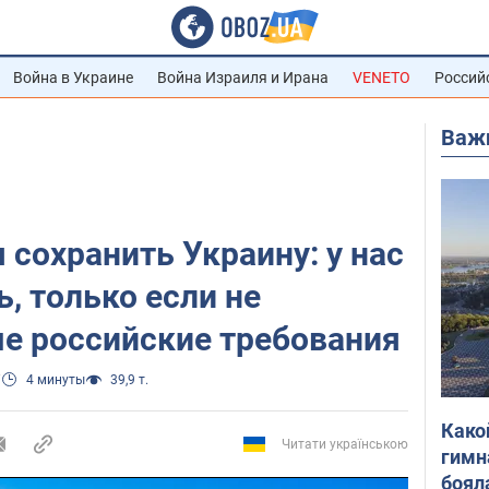
Война в Украине
Война Израиля и Ирана
VENETO
Россий
Важ
 сохранить Украину: у нас
, только если не
е российские требования
7
4 минуты
39,9 т.
Како
Читати українською
гимн
боял