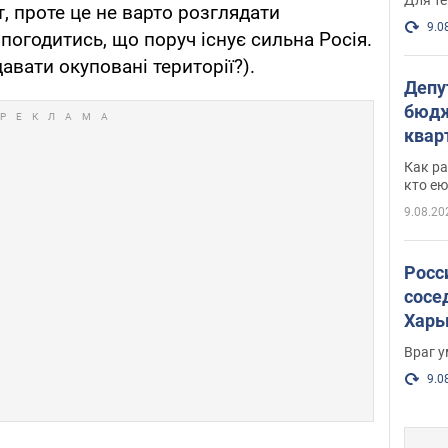
, проте це не варто розглядати
9.0
погодитись, що поруч існує сильна Росія.
давати окуповані території?).
Депу
бюдж
кварт
парл
Как ра
и гд
кто ею
9.08.20
Росс
сосе
Харь
пост
Враг 
9.0