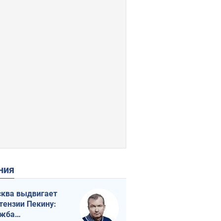
ения
ква выдвигает
тензии Пекину:
ужба