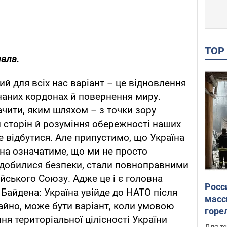
TO
нала.
й для всіх нас варіант – це відновлення
знаних кордонах й повернення миру.
ачити, яким шляхом – з точки зору
 сторін й розуміння обережності наших
е відбутися. Але припустимо, що Україна
она означатиме, що ми не просто
 добилися безпеки, стали повноправними
ського Союзу. Адже це і є головна
Росс
айдена: Україна увійде до НАТО після
масс
айно, може бути варіант, коли умовою
горе
ння територіальної цілісності України
есть
Для те