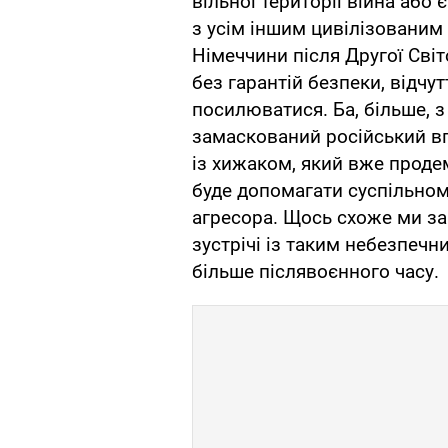
вільної території війна або 
з усім іншим цивілізованим 
Німеччини після Другої Світ
без гарантій безпеки, відчут
посилюватися. Ба, більше, 
замаскований російський вп
із хижаком, який вже проде
буде допомагати суспільном
агресора. Щось схоже ми зар
зустрічі із таким небезпеч
більше післявоєнного часу.