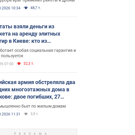
48,7 т.
8.2026 10:34
таты взяли деньги из
ета на аренду элитных
ир в Киеве: кто из
аментариев просил средства
ботает особая социальная гарантия и
е поселился
 пользуется
52,3 т.
26 07:00
ийская армия обстреляла два
дних многоэтажных дома в
кове: двое погибших, 27
радавших
умышленно бьет по жилым домам
3,9 т.
8.2026 11:31