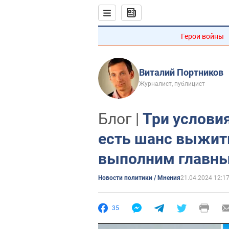
Герои войны
Виталий Портников
Журналист, публицист
Блог |
Три условия
есть шанс выжить
выполним главны
Новости политики / Мнения
21.04.2024 12:1
35