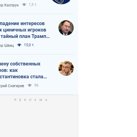
вращается в
1,5 т.
ор Каспрук
исимость России
Китая
падение интересов
х циничных игроков
 тайный план Трампа
утина?
15,0 т.
ор Швец
лену собственных
ов: как
стантиновка стала
вной идеологической
96
рий Снегирев
ушкой для российских
упантов