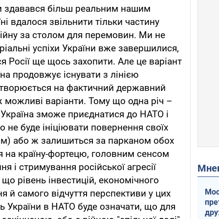
ди здавався більш реальним нашим
ні вдалося звільнити тільки частину
 війну за столом для перемовин. Ми не
ріальні успіхи України вже завершилися,
ся Росії ще щось захопити. Але це варіант
їна продовжує існувати з лінією
ретворюється на фактичний державний
ж можливі варіанти. Тому що одна річ –
о Україна зможе приєднатися до НАТО і
що не буде ініціювати повернення своїх
ом) або ж залишиться за парканом обох
я на країну-фортецю, головним сенсом
ня і стримування російської агресії
Мн
, що рівень інвестицій, економічного
Мос
ня й самого відчуття перспективи у цих
пре
ь України в НАТО буде означати, що для
др