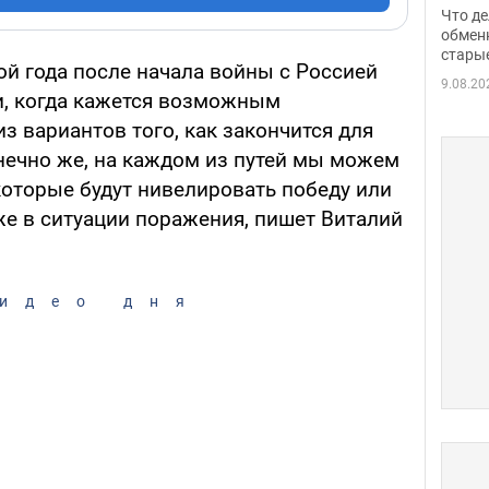
прин
Что де
обме
обмен
стары
таки
ой года после начала войны с Россией
9.08.20
и, когда кажется возможным
 вариантов того, как закончится для
конечно же, на каждом из путей мы можем
которые будут нивелировать победу или
е в ситуации поражения, пишет Виталий
идео дня