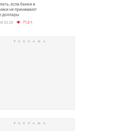
имают ли
лать, если банки и
нники и банки
ники не принимают
е доллары
е купюры
71,2 т.
26 02:20