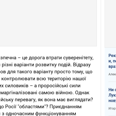
Рек
зпечна – це дорога втрати суверенітету,
и, 
є різні варіанти розвитку подій. Відразу
вра
ов для такого варіанту просто тому, що
Диа
Алек
тре
й контролювати всю територію нашої
х силовиків – а проросійські сили
Ни 
 маргіналізовані самою війною. Однак
Лук
ійську перевагу, як вона має виглядати?
нов
до Росії "областями"? Приєднанням
Игар
ей з одночасним функціонуванням