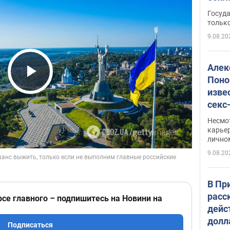
этом
Госуд
только
9.08.20
Алек
Поно
Play Video
изве
секс
как 
Несмо
карьер
лично
9.08.20
В Пр
расс
рсе главного – подпишитесь на Новини на
дейс
долл
Подписаться