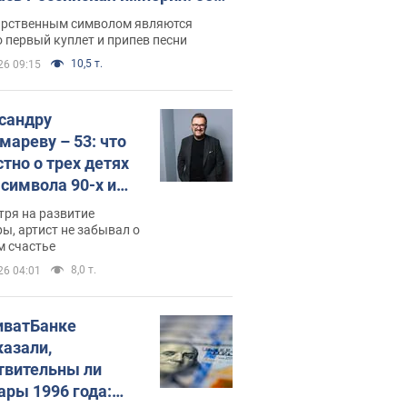
 не рассказывают в школе
арственным символом являются
 первый куплет и припев песни
10,5 т.
26 09:15
сандру
мареву – 53: что
стно о трех детях
-символа 90-х и
они выглядят
тря на развитие
ы, артист не забывал о
м счастье
8,0 т.
26 04:01
иватБанке
казали,
твительны ли
ары 1996 года: