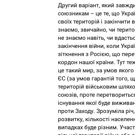
Другий варіант, який завж
союзникам – це те, що Украї
своїх територій і закінчити
знаємо, звичайно, чи терито
не знаємо навіть, чи вдасть
закінчення війни, коли Укра
зіткнення з Росією, що пе
кордон нашої країни. Тут те
це такий мир, за умов яког
ЄС (за умов гарантій того, 
територій військовим шлях
союзів, проте перетворитьс
існування якої буде виживан
проти Заходу. Зрозуміла річ
розвитку, кількості населен
випадках буде різним. Участ