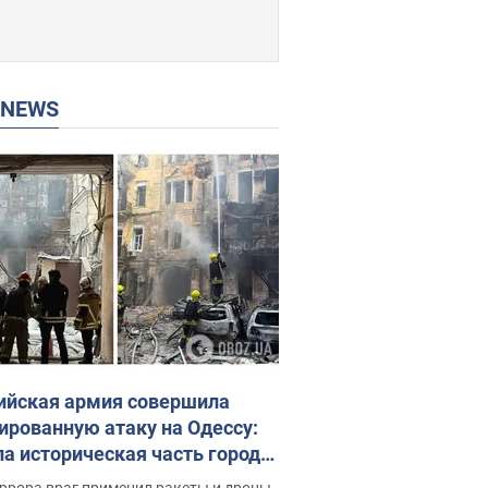
P NEWS
ийская армия совершила
ированную атаку на Одессу:
ла историческая часть города,
 пострадавшие. Фото и видео
ррора враг применил ракеты и дроны