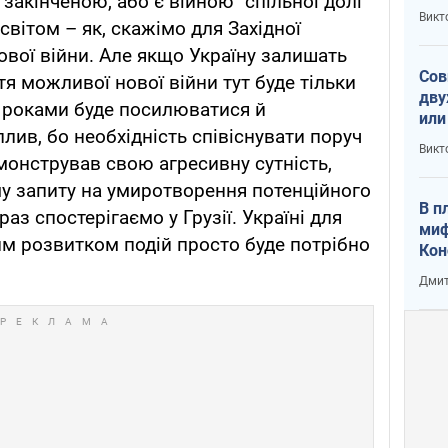
є закінченою, або є війною "спільної долі"
пре
Викт
світом – як, скажімо для Західної
зав
от 
ової війни. Але якщо Україну залишать
Сов
тя можливої нової війни тут буде тільки
дву
з роками буде посилюватися й
или
лив, бо необхідність співіснувати поруч
и П
Викт
монстрував свою агресивну сутність,
у запиту на умиротворення потенційного
В п
аз спостерігаємо у Грузії. Україні для
миф
ним розвитком подій просто буде потрібно
Кон
гла
Дмит
лов
окк