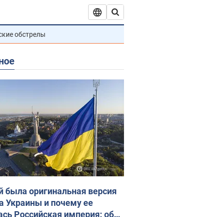
ские обстрелы
ное
й была оригинальная версия
а Украины и почему ее
ась Российская империя: об