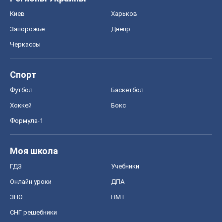
Киев
Харьков
Запорожье
Днепр
Черкассы
Спорт
Футбол
Баскетбол
Хоккей
Бокс
Формула-1
Моя школа
ГДЗ
Учебники
Онлайн уроки
ДПА
ЗНО
НМТ
СНГ решебники