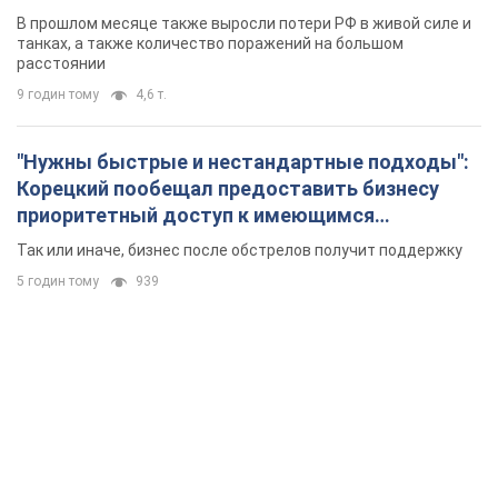
В прошлом месяце также выросли потери РФ в живой силе и
танках, а также количество поражений на большом
расстоянии
9 годин тому
4,6 т.
"Нужны быстрые и нестандартные подходы":
Корецкий пообещал предоставить бизнесу
приоритетный доступ к имеющимся
складским помещениям
Так или иначе, бизнес после обстрелов получит поддержку
5 годин тому
939