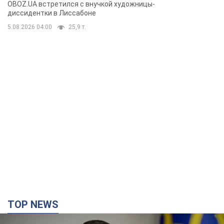
Горской, критике сына Стуса и
OBOZ.UA встретился с внучкой художницы-
бегстве в Португалию с пятью
диссидентки в Лиссабоне
детьми
5.08.2026 04:00
25,9 т.
TOP NEWS