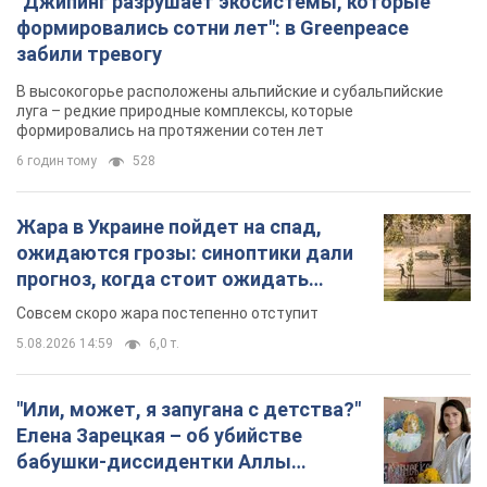
"Джипинг разрушает экосистемы, которые
формировались сотни лет": в Greenpeace
забили тревогу
В высокогорье расположены альпийские и субальпийские
луга – редкие природные комплексы, которые
формировались на протяжении сотен лет
6 годин тому
528
Жара в Украине пойдет на спад,
ожидаются грозы: синоптики дали
прогноз, когда стоит ожидать
изменения погоды
Совсем скоро жара постепенно отступит
5.08.2026 14:59
6,0 т.
"Или, может, я запугана с детства?"
Елена Зарецкая – об убийстве
бабушки-диссидентки Аллы