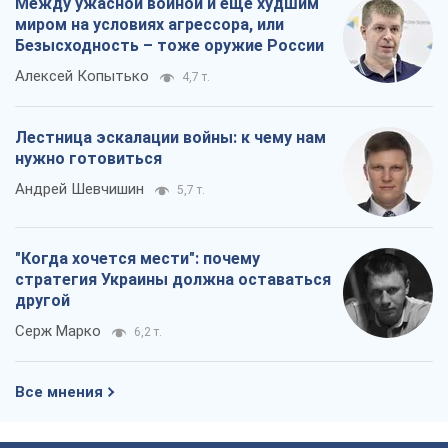
Между ужасной войной и еще худшим
миром на условиях агрессора, или
Безысходность – тоже оружие России
Алексей Копытько
4,7 т.
Лестница эскалации войны: к чему нам
нужно готовиться
Андрей Шевчишин
5,7 т.
"Когда хочется мести": почему
стратегия Украины должна оставаться
другой
Серж Марко
6,2 т.
Все мнения