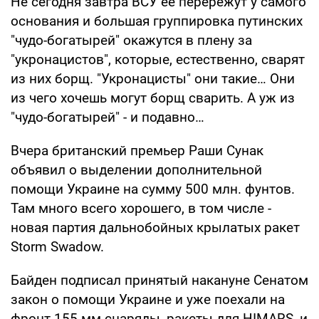
Не сегодня завтра ВСУ ее перережут у самого
основания и большая группировка путинских
"чудо-богатырей" окажутся в плену за
"укронацистов", которые, естественно, сварят
из них борщ. "Укронацисты" они такие… Они
из чего хочешь могут борщ сварить. А уж из
"чудо-богатырей" - и подавно…
Вчера британский премьер Раши Сунак
объявил о выделении дополнительной
помощи Украине на сумму 500 млн. фунтов.
Там много всего хорошего, в том числе -
новая партия дальнобойных крылатых ракет
Storm Swadow.
Байден подписал принятый накануне Сенатом
закон о помощи Украине и уже поехали на
фронт 155 мм снаряды, ракеты для HIMARS, и