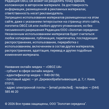
Редакция OBOZ.UA может не разделять точку зрения,
изложенную в авторском материале. За достоверность
информации, размещенной в рекламных материалах,
ответственность несет рекламодатель.
Запрещено использование материалов размещенных на этом
сайте, даже с указанием гиперссылки на страницу этого сайта,
логотипа OBOZ.UA или любого другого упоминания, но без
письменного разрешения Редакции/ООО «Золотая середина»
Незаконным использованием материалов будет считаться:
любое копирование, публикация, перепечатка, последующее
распространение, использование, переработка с
использованием, включением в состав других материалов,
распространение, адаптация, перевод и другие подобные
изменения материала.
Название онлайн медиа — «OBOZ.UA»
- субъект в сфере онлайн медиа;
- идентификатор медиа — R40-06156;
- почтовый адрес — ул. Деревообрабатывающая, д. 7, г. Киев,
01013;
- адрес электронной почты —
[email protected]
; - телефон — (044)
585 46 20
© 2026 Все права защищены, ООО "Золотая середина".