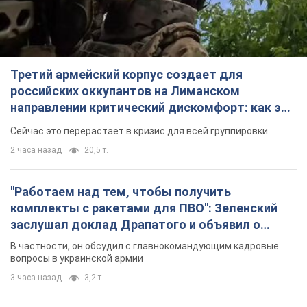
2 часа назад
20,5 т.
"Работаем над тем, чтобы получить
комплекты с ракетами для ПВО": Зеленский
заслушал доклад Драпатого и объявил о
новых мерах
В частности, он обсудил с главнокомандующим кадровые
вопросы в украинской армии
3 часа назад
3,2 т.
В оккупированной Ялте прогремели мощные
взрывы: поднимается черный дым. Фото и
видео
Город, вероятно, подвергся атаке дронов
5 часов назад
6,2 т.