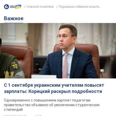
С 1 сентября украинским учителям повысят
зарплаты: Корецкий раскрыл подробности
Одновременно с повышением зарплат педагогам
правительство объявило об увеличении студенческих
стипендий
7.08.2026 00:29
12,0 т.
Сколько баллистических ракет
перехватила украинская ПВО в
июле: в Минобороны назвали цифру
Украинская ПВО работала в условиях
дефицита ракет-перехватчиков
3 часа назад
6,2 т.