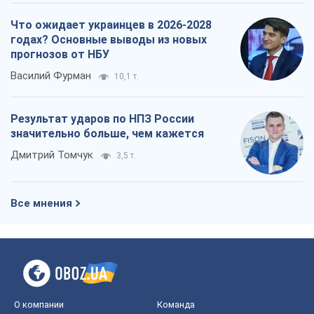
Дмитрий Томчук
3,5 т.
Все мнения
О компании
Команда
Правовая информация
Политика
конфиденциальности
Реклама на сайте
Документы
Редакционная политика
Журналисты OBOZ.UA на месте
событий