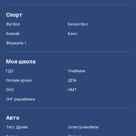
Моя школа
ГДЗ
Учебники
Онлайн уроки
ДПА
ЗНО
НМТ
СНГ решебники
Авто
Тест Драйв
Электромобили
Акции
Сервис
Food Oboz
Рецепты
Напитки
Диеты
Экономика