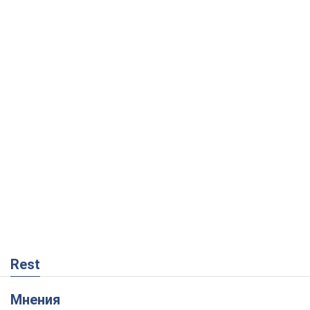
Rest
Мнения
Россия теряет ресурсы вне плана: кто
на самом деле диктует темп войны
Сергей Мисюра
4,7 т.
"Мы уже переживали и худшее":
Украине не стоит поддаваться
отчаянию из-за ракетного террора