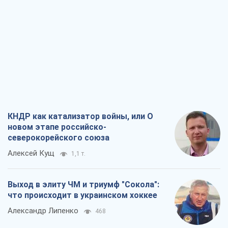
КНДР как катализатор войны, или О
новом этапе российско-
северокорейского союза
Алексей Кущ
1,1 т.
Выход в элиту ЧМ и триумф "Сокола":
что происходит в украинском хоккее
Александр Липенко
468
Что ожидает украинцев в 2026-2028
годах? Основные выводы из новых
прогнозов от НБУ
Василий Фурман
10,1 т.
Результат ударов по НПЗ России
значительно больше, чем кажется