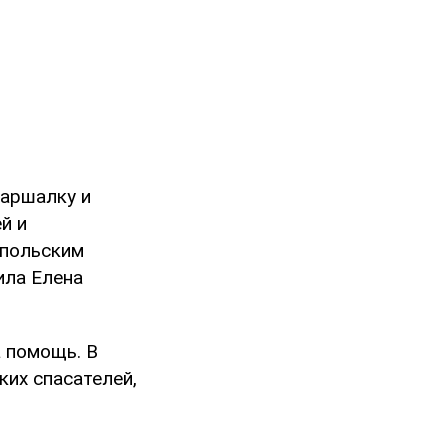
Маршалку и
й и
 польским
ила Елена
а помощь. В
ких спасателей,