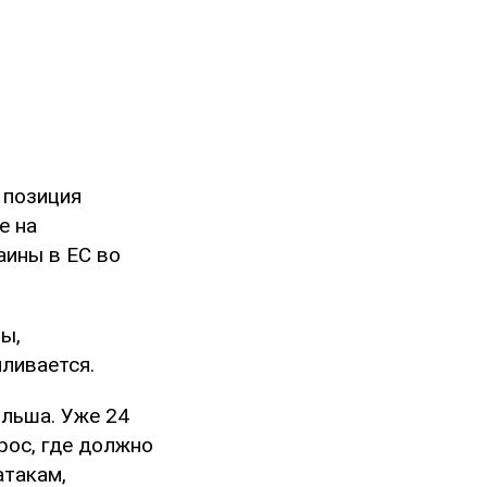
 позиция
е на
аины в ЕС во
.
ы,
ливается.
льша. Уже 24
рос, где должно
атакам,