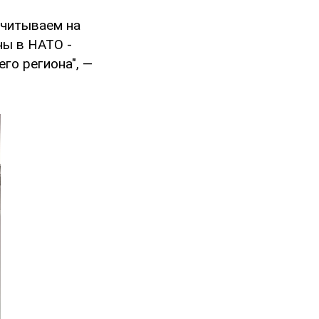
считываем на
ны в НАТО -
го региона", —