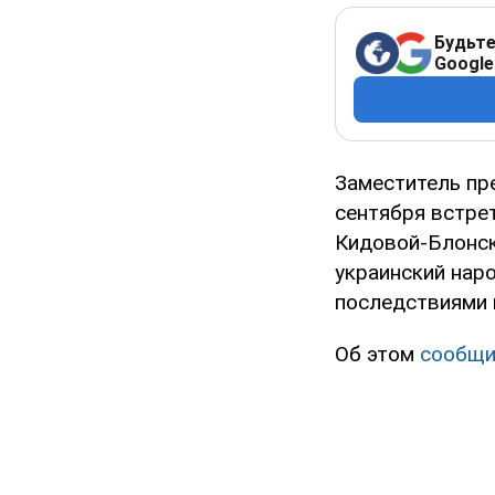
Будьте
Google
Заместитель пр
сентября встре
Кидовой-Блонск
украинский нар
последствиями 
Об этом
сообщи