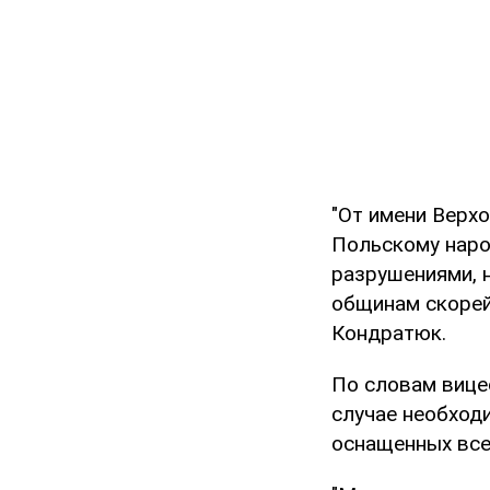
"От имени Верх
Польскому наро
разрушениями, 
общинам скорей
Кондратюк.
По словам вицес
случае необход
оснащенных все