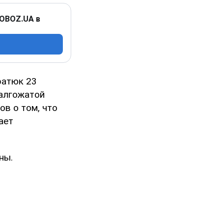
 OBOZ.UA в
ратюк 23
алгожатой
ов о том, что
ает
ны.