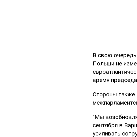
В свою очередь
Польши не изме
евроатлантическ
время председа
Стороны также 
межпарламентск
"Мы возобновля
сентября в Варш
усиливать сотр