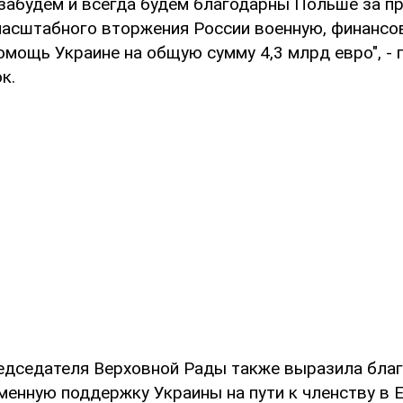
 забудем и всегда будем благодарны Польше за 
масштабного вторжения России военную, финансо
омощь Украине на общую сумму 4,3 млрд евро", - 
к.
едседателя Верховной Рады также выразила бла
менную поддержку Украины на пути к членству в Е