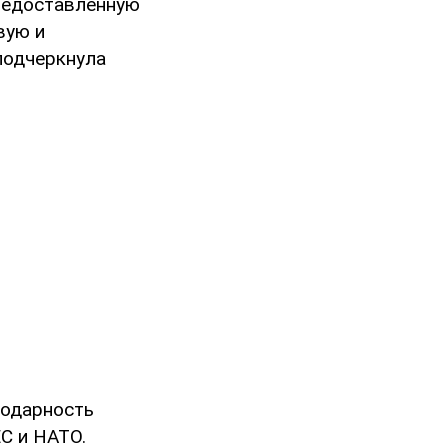
предоставленную
вую и
подчеркнула
годарность
С и НАТО.