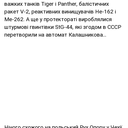
важких танків Tiger і Panther, балістичних
ракет V-2, реактивних винищувачів He-162 і
Me-262. А ще у протектораті вироблялися
штурмові гвинтівки StG-44, які згодом в СССР
перетворили на автомат Калашникова…
Нічого схожого на польський Рух Опору у Чехії