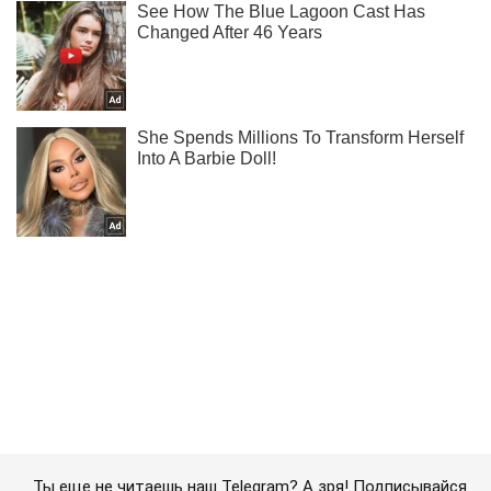
Ты еще не читаешь наш Telegram? А зря! Подписывайся
Подписаться
Подписаться
Новости политики
Почему многие западные...
Важное