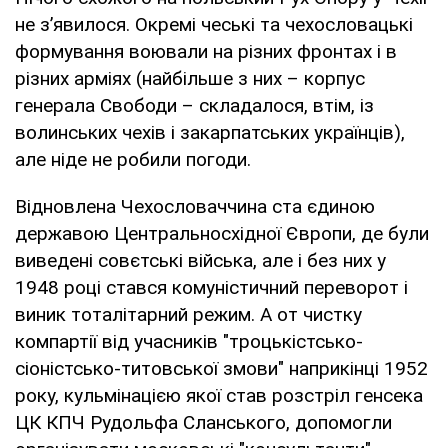
не з’явилося. Окремі чеські та чехословацькі
формування воювали на різних фронтах і в
різних арміях (найбільше з них – корпус
генерала Свободи – складалося, втім, із
волинських чехів і закарпатських українців),
але ніде не робили погоди.
Відновлена Чехословаччина ста єдиною
державою Центральносхідної Європи, де були
виведені совєтські війська, але і без них у
1948 році стався комуністичний переворот і
виник тоталітарний режим. А от чистку
компартії від учасників "троцькістсько-
сіоністсько-титовської змови" наприкінці 1952
року, кульмінацією якої став розстріл генсека
ЦК КПЧ Рудольфа Сланського, допомогли