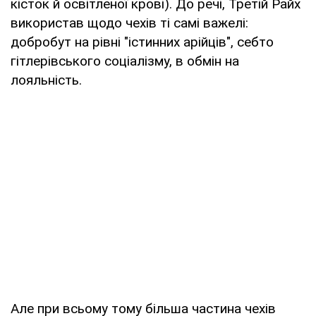
кісток й освітленої крові). До речі, Третій Райх
використав щодо чехів ті самі важелі:
добробут на рівні "істинних арійців", себто
гітлерівського соціалізму, в обмін на
лояльність.
Але при всьому тому більша частина чехів