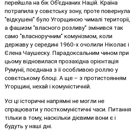
перейшла на бік Об’єднаних Націй. Країна
потрапила у совєтську зону, проте повернула
"відкушені" було Угорщиною чималі території,
а фашизм "власного розливу" змінився так
само "власноручним" комунізмом, коли
державу у середині 1960-х очолили Ніколає і
Єлена Чаушеску. Парадоксальним чином при
цьому відновилася прозахідна орієнтація
Румунії, поєднана з її особливою роллю у
совєтському блоці. А ще – з протистоянням
Угорщині, нехай і комуністичній.
Усі ці історичні напрямні не могли не
спрацювати у посткомуністичні часи. Питання
тільки в тому, наскільки дієвими вони є і
будуть у наші дні.