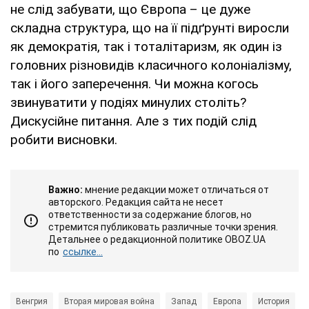
не слід забувати, що Європа – це дуже
складна структура, що на її підґрунті виросли
як демократія, так і тоталітаризм, як один із
головних різновидів класичного колоніалізму,
так і його заперечення. Чи можна когось
звинуватити у подіях минулих століть?
Дискусійне питання. Але з тих подій слід
робити висновки.
Важно:
мнение редакции может отличаться от
авторского. Редакция сайта не несет
ответственности за содержание блогов, но
стремится публиковать различные точки зрения.
Детальнее о редакционной политике OBOZ.UA
по
ссылке...
Венгрия
Вторая мировая война
Запад
Европа
История