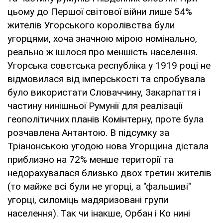
цьому до Першої світової війни лише 54%
жителів Угорського королівства були
угорцями, хоча значною мірою номінально,
реально ж ішлося про меншість населення.
Угорська совєтська республіка у 1919 році не
відмовилася від імперськості та спробувала
було використати Словаччину, Закарпаття і
частину нинішньої Румунії для реалізації
геополітичних планів Комінтерну, проте була
розчавлена Антантою. В підсумку за
Тріанонською угодою нова Угорщина дістала
приблизно на 72% менше території та
недорахувалася близько двох третин жителів
(то майже всі були не угорці, а "фальшиві"
угорці, силоміць мадяризовані групи
населення). Так чи інакше, Орбан і Ко нині