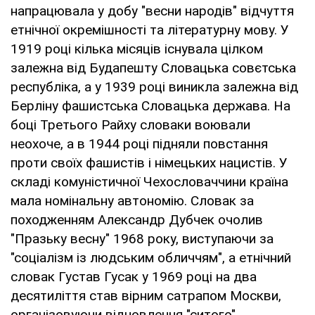
напрацювала у добу "весни народів" відчуття
етнічної окремішності та літературну мову. У
1919 році кілька місяців існувала цілком
залежна від Будапешту Словацька совєтська
республіка, а у 1939 році виникла залежна від
Берліну фашистська Словацька держава. На
боці Третього Райху словаки воювали
неохоче, а в 1944 році підняли повстання
проти своїх фашистів і німецьких нацистів. У
складі комуністичної Чехословаччини країна
мала номінальну автономію. Словак за
походженням Александр Дубчек очолив
"Празьку весну" 1968 року, виступаючи за
"соціалізм із людським обличчям", а етнічний
словак Густав Гусак у 1969 році на два
десятиліття став вірним сатрапом Москви,
організовуючи відновлення "ситого"