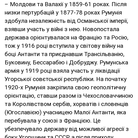
– Молдови та Валахії у 1859-61 роках. Після
низки пертурбацій у 1877-78 роках Румунія
здобула незалежність від Османської імперії,
взявши участь у війні з нею. Новопостала
держава орієнтувалася на Францію та Росію,
тож у 1916 році вступила у світову війну на
боці Антанти та приєднавши Трансільванію,
Буковину, Бессарабію і Добруджу. Румунська
армія у 1919 році взяла участь у ліквідації
Угорської совєтської республіки. На початку
1920-х Румунія закріпила свою геополітичну
орієнтацію, ставши разом із Чехословаччиною
та Королівством сербів, хорватів і словенців
(Югославією) учасницею Малої Антанти, яка
перебувала у союзі з Францією. Це
убезпечувало державу від можливої агресії з
боку Угорщини та СССР, а після приходу