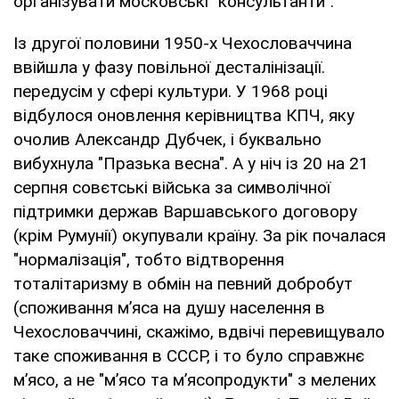
організувати московські "консультанти".
Із другої половини 1950-х Чехословаччина
ввійшла у фазу повільної десталінізації.
передусім у сфері культури. У 1968 році
відбулося оновлення керівництва КПЧ, яку
очолив Александр Дубчек, і буквально
вибухнула "Празька весна". А у ніч із 20 на 21
серпня совєтські війська за символічної
підтримки держав Варшавського договору
(крім Румунії) окупували країну. За рік почалася
"нормалізація", тобто відтворення
тоталітаризму в обмін на певний добробут
(споживання м’яса на душу населення в
Чехословаччині, скажімо, вдвічі перевищувало
таке споживання в СССР, і то було справжнє
м’ясо, а не "м’ясо та м’ясопродукти" з мелених