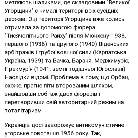
метляють шаликами, де складовими "Великої
Угорщини" є чималі території всіх сусідніх
держав. Оці території Угорщина вже колись
отримала за допомогою фюрера
"Тисячолітнього Райху" після Мюнхену-1938,
першого (1938) та другого (1940) Віденських
арбітражів і грубої воєнної сили (Карпатська
Україна, 1939) та Бачка, Бараня, Меджимуріє,
Прекмур’я (1941, землі тодішньої Югославії).
Наслідки відомі. Проблема в тому, що Орбан,
схоже, прагне піти второваним шляхом,
знайшовши собі аж двох фюрерів і
перетворивши свій авторитарний режим на
тоталітаризм.
Українців досі заворожує антикомуністичне
угорське повстання 1956 року. Так,