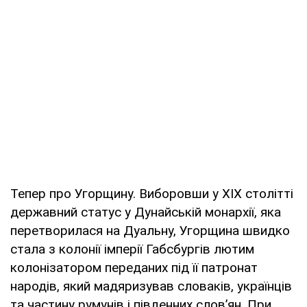
Тепер про Угорщину. Виборовши у ХІХ столітті
державний статус у Дунайській монархії, яка
перетворилася на Дуальну, Угорщина швидко
стала з колонії імперії Габсбургів лютим
колонізатором переданих під її патронат
народів, який мадяризував словаків, українців
та частину румунів і південних слов’ян. При