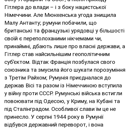
Гітлера до влади – і з боку нацистської
Німеччини. Але Мюнхенська угода знищила
Малу Антанту; румуни побачили, що
британські та французькі урядовці у більшості
своїй є переполоханими нікчемами чи,
принаймні, дбають лише про власні держави, а
Гітлер став найсильнішим геополітичним
суб’єктом. Відтак Франція позбулася свого
союзника та змусила його шукати порозуміння
з Третім Райхом; Румунія приєдналася до
держав Вісі та разом із Німеччиною вступила
у війну проти СССР. Румунські війська встигли
повоювати під Одесою, у Криму, на Кубані та
під Сталінградом. Особливої слави їм це не
принесло. У серпні 1944 року в Румунії
відбувся державний переворот, і вона