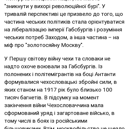
"зникнути у вихорі революційної бурі". У
тривалій перспективі це призвело до того, що
частина чеських політиків стала орієнтуватися
на лібералізацію імперії Габсбургів і розуміння
чеських потреб Заходом, а інша частина – на
міф про "золотосяйну Москву".
У Першу світову війну чехи та словаки не
надто охоче воювали за Габсбургів. Із
полонених і політемігрантів на боці Антанти
формувалися чехословацькі збройні сили, в
яких станом на 1917 рік було близько 100
тисяч багнетів. В підсумку на момент
закінчення війни Чехословаччина мала
сформований уряд і загартоване військо, в
тому числі в боях із російськими
більшовиками. Втім, москвофільство не щезло