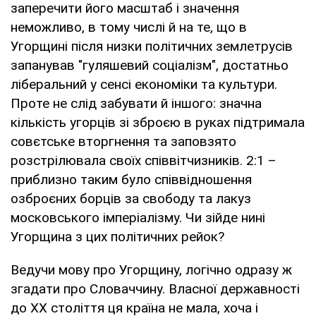
заперечити його масштаб і значення
неможливо, в тому числі й на те, що в
Угорщині після низки політичних землетрусів
запанував "гуляшевий соціалізм", достатньо
ліберальний у сенсі економіки та культури.
Проте не слід забувати й іншого: значна
кількість угорців зі зброєю в руках підтримала
совєтське вторгнення та заповзято
розстрілювала своїх співвітчизників. 2:1 –
приблизно таким було співвідношення
озброєних борців за свободу та лакуз
московського імперіалізму. Чи зійде нині
Угорщина з цих політичних рейок?
Ведучи мову про Угорщину, логічно одразу ж
згадати про Словаччину. Власної державності
до ХХ століття ця країна не мала, хоча і