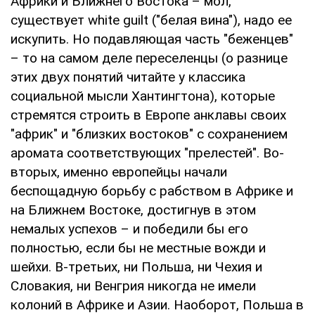
Африки и Ближнего Востока – мол,
существует white guilt ("белая вина"), надо ее
искупить. Но подавляющая часть "беженцев"
– то на самом деле переселенцы (о разнице
этих двух понятий читайте у классика
социальной мысли Хантингтона), которые
стремятся строить в Европе анклавы своих
"африк" и "близких востоков" с сохранением
аромата соответствующих "прелестей". Во-
вторых, именно европейцы начали
беспощадную борьбу с рабством в Африке и
на Ближнем Востоке, достигнув в этом
немалых успехов – и победили бы его
полностью, если бы не местные вожди и
шейхи. В-третьих, ни Польша, ни Чехия и
Словакия, ни Венгрия никогда не имели
колоний в Африке и Азии. Наоборот, Польша в