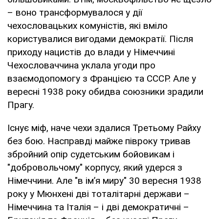
– воно трансформувалося у дії
чехословацьких комуністів, які вміло
користувалися вигодами демократії. Після
приходу нацистів до влади у Німеччині
Чехословаччина уклала угоди про
взаємодопомогу з Францією та СССР. Але у
вересні 1938 року обидва союзники зрадили
Прагу.
Існує міф, наче чехи здалися Третьому Райху
без бою. Насправді майже півроку тривав
збройний опір судетським бойовикам і
"добровольчому" корпусу, який удерся з
Німеччини. Але "в ім’я миру" 30 вересня 1938
року у Мюнхені дві тоталітарні держави –
Німеччина та Італія – і дві демократичні –