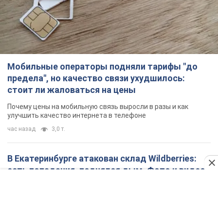
Почему цены на мобильную связь выросли в разы и как
улучшить качество интернета в телефоне
час назад
3,0 т.
В Екатеринбурге атакован склад Wildberries:
есть попадания, поднялся дым. Фото и видео
Россиянам не помогла даже работа ПВО
5 часов назад
10,6 т.
"Замечательный отец": в сети рассказали о
мужчине, которого Россия убила ударом по
Броварам. Фото
Мужчину вспоминают как профессионала своего дела
4 часа назад
3,4 т.