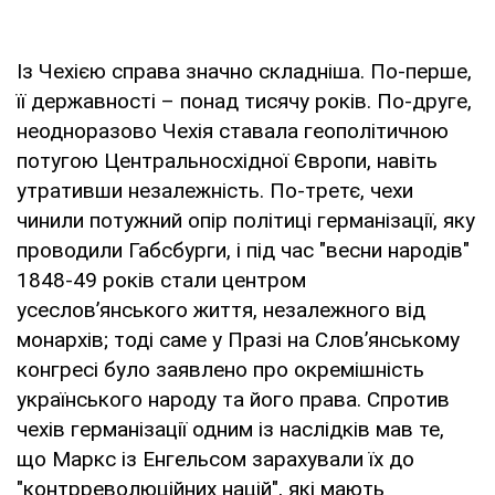
Із Чехією справа значно складніша. По-перше,
її державності – понад тисячу років. По-друге,
неодноразово Чехія ставала геополітичною
потугою Центральносхідної Європи, навіть
утративши незалежність. По-третє, чехи
чинили потужний опір політиці германізації, яку
проводили Габсбурги, і під час "весни народів"
1848-49 років стали центром
усеслов’янського життя, незалежного від
монархів; тоді саме у Празі на Слов’янському
конгресі було заявлено про окремішність
українського народу та його права. Спротив
чехів германізації одним із наслідків мав те,
що Маркс із Енгельсом зарахували їх до
"контрреволюційних націй", які мають