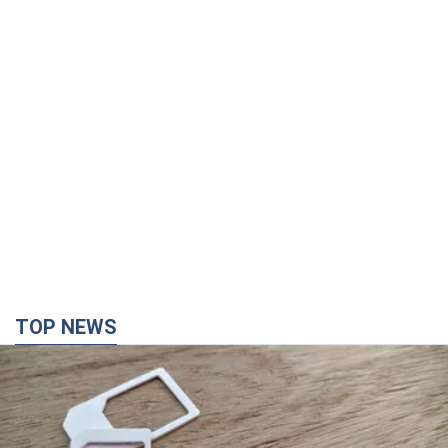
TOP NEWS
Мобильные операторы подняли тарифы "до
предела", но качество связи ухудшилось:
стоит ли жаловаться на цены