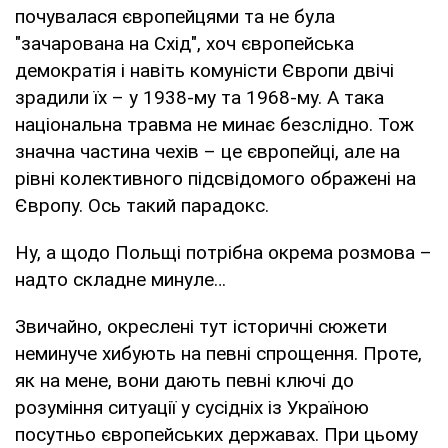
почувалася європейцями та не була
"зачарована на Схід", хоч європейська
демократія і навіть комуністи Європи двічі
зрадили їх – у 1938-му та 1968-му. А така
національна травма не минає безслідно. Тож
значна частина чехів – це європейці, але на
рівні колективного підсвідомого ображені на
Європу. Ось такий парадокс.
Ну, а щодо Польщі потрібна окрема розмова –
надто складне минуле…
Звичайно, окреслені тут історичні сюжети
неминуче хибують на певні спрощення. Проте,
як на мене, вони дають певні ключі до
розуміння ситуації у сусідніх із Україною
посутньо європейських державах. При цьому