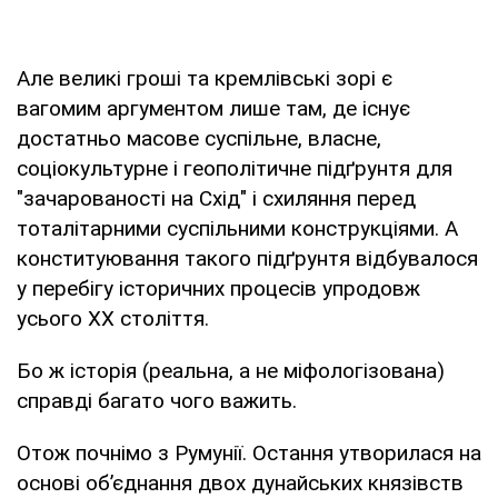
Але великі гроші та кремлівські зорі є
вагомим аргументом лише там, де існує
достатньо масове суспільне, власне,
соціокультурне і геополітичне підґрунтя для
"зачарованості на Схід" і схиляння перед
тоталітарними суспільними конструкціями. А
конституювання такого підґрунтя відбувалося
у перебігу історичних процесів упродовж
усього ХХ століття.
Бо ж історія (реальна, а не міфологізована)
справді багато чого важить.
Отож почнімо з Румунії. Остання утворилася на
основі об’єднання двох дунайських князівств