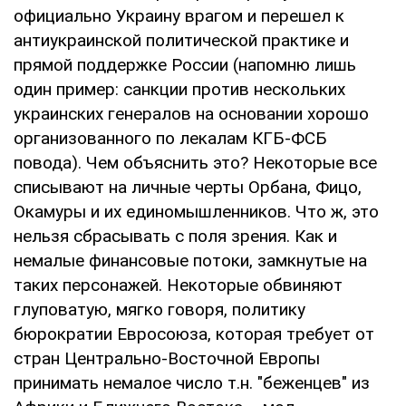
официально Украину врагом и перешел к
антиукраинской политической практике и
прямой поддержке России (напомню лишь
один пример: санкции против нескольких
украинских генералов на основании хорошо
организованного по лекалам КГБ-ФСБ
повода). Чем объяснить это? Некоторые все
списывают на личные черты Орбана, Фицо,
Окамуры и их единомышленников. Что ж, это
нельзя сбрасывать с поля зрения. Как и
немалые финансовые потоки, замкнутые на
таких персонажей. Некоторые обвиняют
глуповатую, мягко говоря, политику
бюрократии Евросоюза, которая требует от
стран Центрально-Восточной Европы
принимать немалое число т.н. "беженцев" из