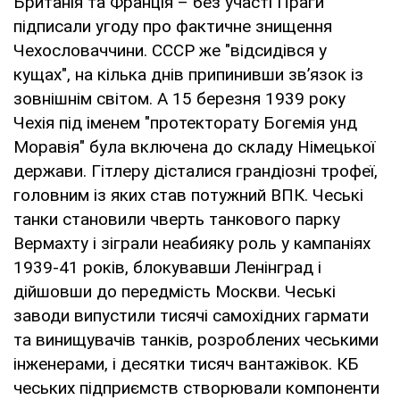
Британія та Франція – без участі Праги
підписали угоду про фактичне знищення
Чехословаччини. СССР же "відсидівся у
кущах", на кілька днів припинивши зв’язок із
зовнішнім світом. А 15 березня 1939 року
Чехія під іменем "протекторату Богемія унд
Моравія" була включена до складу Німецької
держави. Гітлеру дісталися грандіозні трофеї,
головним із яких став потужний ВПК. Чеські
танки становили чверть танкового парку
Вермахту і зіграли неабияку роль у кампаніях
1939-41 років, блокувавши Ленінград і
дійшовши до передмість Москви. Чеські
заводи випустили тисячі самохідних гармати
та винищувачів танків, розроблених чеськими
інженерами, і десятки тисяч вантажівок. КБ
чеських підприємств створювали компоненти