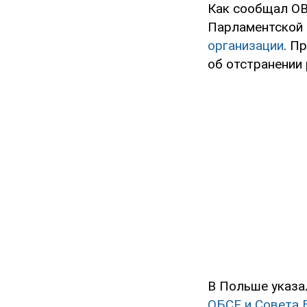
Как сообщал OB
Парламентской
организации
. П
об отстранении 
В Польше указа
ОБСЕ и Совета 