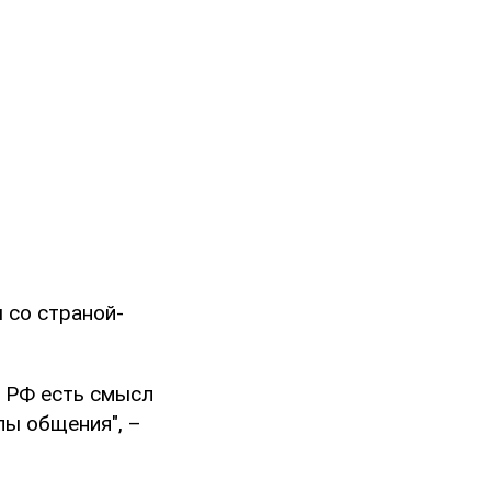
 со страной-
я РФ есть смысл
лы общения", –