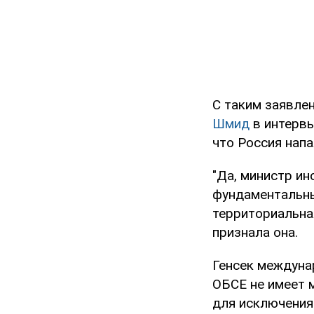
С таким заявле
Шмид
в интерв
что Россия напа
"Да, министр ин
фундаментальны
территориальная
признала она.
Генсек междунар
ОБСЕ не имеет 
для исключения