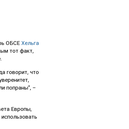
арь ОБСЕ
Хельга
ным тот факт,
.
да говорит, что
уверенитет,
ли попраны", –
вета Европы,
 использовать