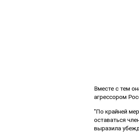
Вместе с тем о
агрессором Рос
"По крайней мер
оставаться чле
выразила убеж