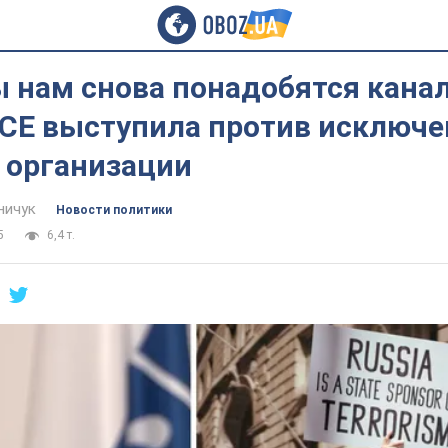
 нам снова понадобятся канал
БСЕ выступила против исключе
 организации
ничук
Новости политики
5
6,4 т.