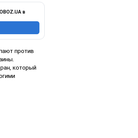
 OBOZ.UA в
упают против
аины.
тран, который
огими