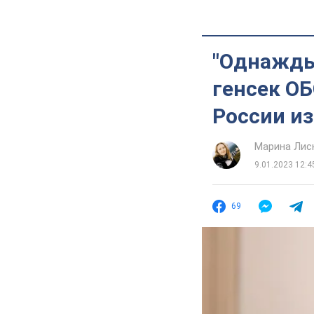
"Однажды
генсек О
России из
Марина Лис
9.01.2023 12:4
69