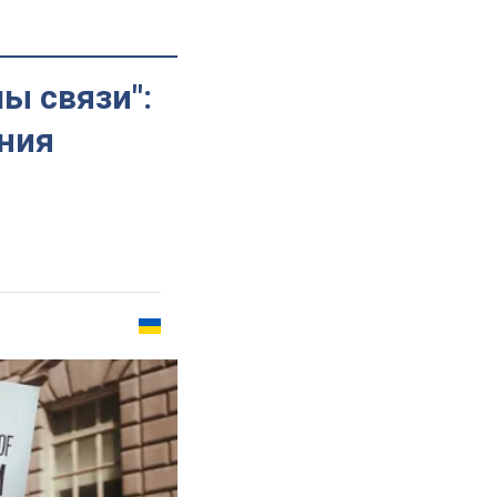
ы связи":
ния