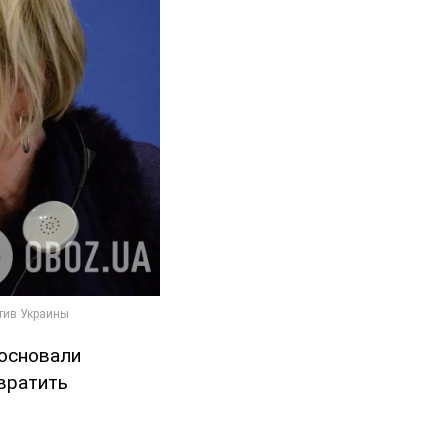
 основали
вратить