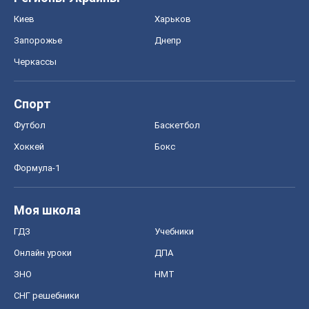
Киев
Харьков
Запорожье
Днепр
Черкассы
Спорт
Футбол
Баскетбол
Хоккей
Бокс
Формула-1
Моя школа
ГДЗ
Учебники
Онлайн уроки
ДПА
ЗНО
НМТ
СНГ решебники