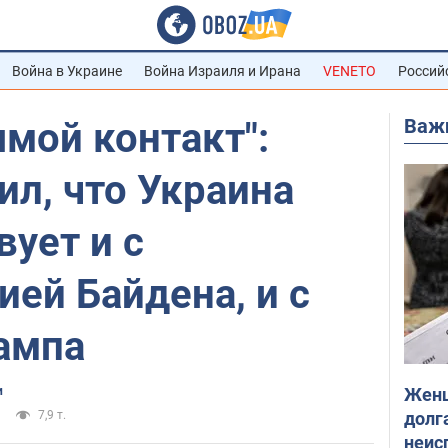
Война в Украине
Война Израиля и Ирана
VENETO
Россий
Важ
мой контакт":
ил, что Украина
ует и с
ей Байдена, и с
ампа
Женщ
и
долга
7,9 т.
неис