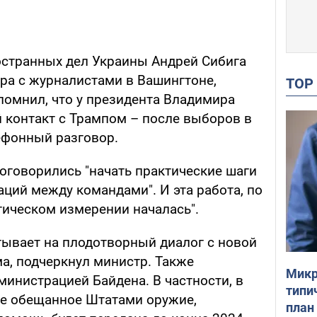
остранных дел Украины Андрей Сибига
ора с журналистами в Вашингтоне,
TO
апомнил, что у президента Владимира
 контакт с Трампом – после выборов в
ефонный разговор.
оговорились "начать практические шаги
ций между командами". И эта работа, по
тическом измерении началась".
тывает на плодотворный диалог с новой
а, подчеркнул министр. Также
Микр
министрацией Байдена. В частности, в
типи
се обещанное Штатами оружие,
план