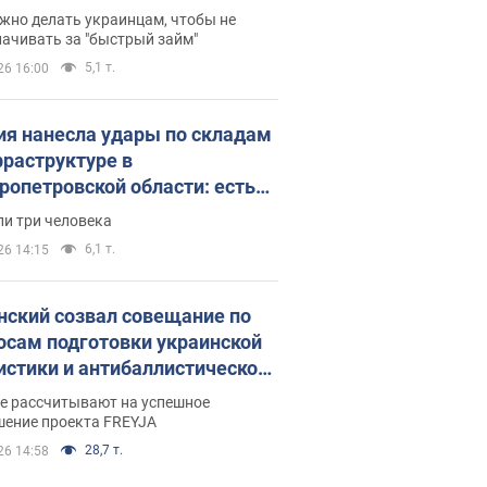
 деньги
жно делать украинцам, чтобы не
ачивать за "быстрый займ"
5,1 т.
26 16:00
ия нанесла удары по складам
фраструктуре в
ропетровской области: есть
бшие и раненые. Фото
ли три человека
6,1 т.
26 14:15
нский созвал совещание по
осам подготовки украинской
истики и антибаллистической
раммы FREYJA: какие
ве рассчитывают на успешное
ния готовятся
шение проекта FREYJA
28,7 т.
26 14:58