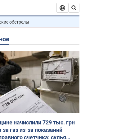
ские обстрелы
ное
ине начислили 729 тыс. грн
 за газ из-за показаний
правного счетчика: судья