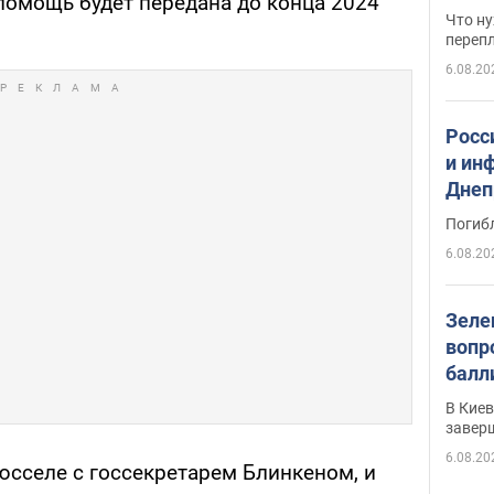
помощь будет передана до конца 2024
свои
Что ну
перепл
6.08.20
Росс
и ин
Днеп
поги
Погиб
6.08.20
Зеле
вопр
балл
прог
В Кие
реше
завер
6.08.20
юсселе с госсекретарем Блинкеном, и