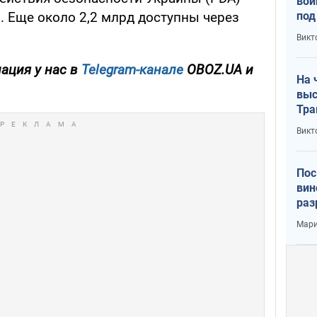
вой
под
. Еще около 2,2 млрд доступны через
кри
Викт
лог
ация у нас в
Telegram-канале
OBOZ.UA и
На 
выс
Тра
Викт
Пос
вин
раз
пог
Мари