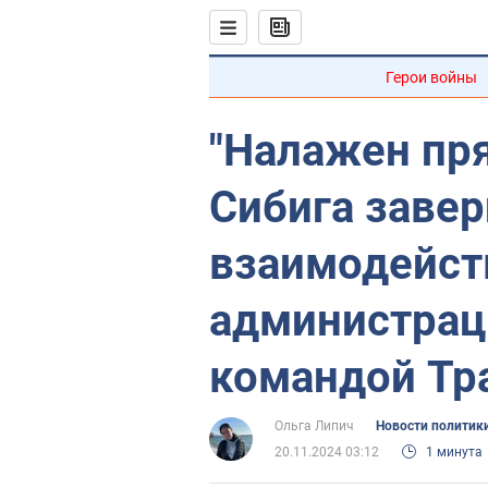
Герои войны
"Налажен пря
Сибига завер
взаимодейств
администраци
командой Тр
Ольга Липич
Новости политик
20.11.2024 03:12
1 минута