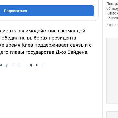
нети
Постр
Фото
обнар
Подписаться
Киевс
облас
6.08.20
вливать взаимодействие с командой
победил на выборах президента
же время Киев поддерживает связь и с
го главы государства Джо Байдена.
идео дня