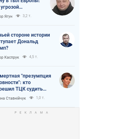
ну в тыл Европы:
 угрозой
тическая
3,2 т.
ор Ягун
истика
чьей стороне истории
тупает Дональд
мп?
4,5 т.
ор Каспрук
мертная "презумпция
овности": кто
решил ТЦК судить
ибших защитников
1,0 т.
на Ставнійчук