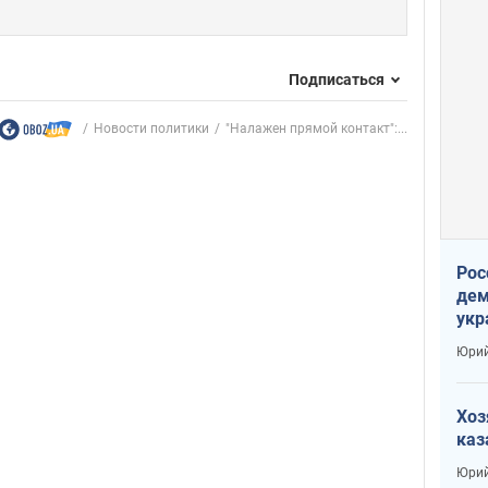
Подписаться
Новости политики
"Налажен прямой контакт":...
Рос
дем
укр
сто
Юрий
Хоз
каз
Юрий