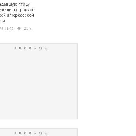
пичный маршрут.
адавшую птицу
ужили на границе
кой и Черкасской
тей
2,9 т.
26 11:09