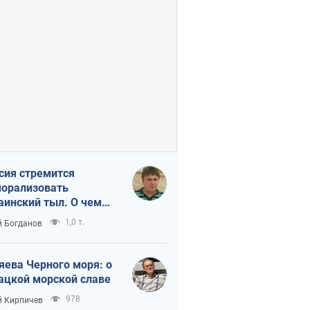
сия стремится
орализовать
аинский тыл. О чем
ит себе напомнить
1,0 т.
 Богданов
яева Черного моря: о
ацкой морской славе
978
 Кирпичев