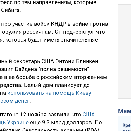
огресс по тем направлениям, которые
 Сибига.
про участие войск КНДР в войне против
 оружия россиянам. Он подчеркнул, что
я, которая будет иметь значительные
нный секретарь США Энтони Блинкен
рация Байдена "полна решимости"
е в ее борьбе с российским вторжением
средства. Белый дом планирует до
мпа
использовать на помощь Киеву
ссом денег
.
Мн
тагоне 12 ноября заявили, что
США
щь Украине
еще 9,3 млрд долларов. По
Кре
ействия безопасности Украины (PDA)