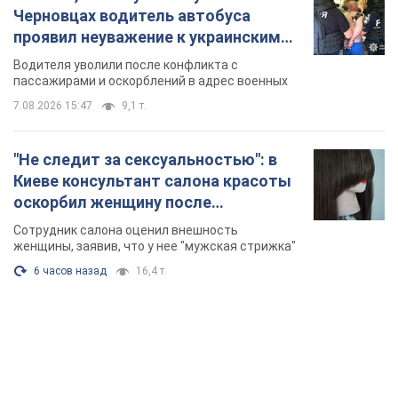
Черновцах водитель автобуса
проявил неуважение к украинским
военным и поплатился за это.
Водителя уволили после конфликта с
Видео
пассажирами и оскорблений в адрес военных
7.08.2026 15:47
9,1 т.
"Не следит за сексуальностью": в
Киеве консультант салона красоты
оскорбил женщину после
химиотерапии, разгорелся скандал.
Сотрудник салона оценил внешность
Фото
женщины, заявив, что у нее "мужская стрижка"
6 часов назад
16,4 т.