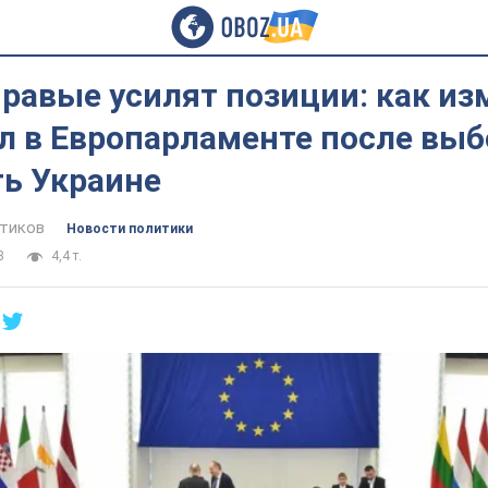
равые усилят позиции: как из
л в Европарламенте после выб
ть Украине
тиков
Новости политики
3
4,4 т.