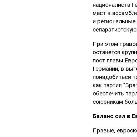
националиста Г
мест в ассамбл
и региональные 
сепаратистскую
При этом правоц
останется крупн
пост главы Евр
Германии, в вы
понадобиться п
как партия "Бр
обеспечить пар
союзникам боль
Баланс сил в 
Правые, евроске