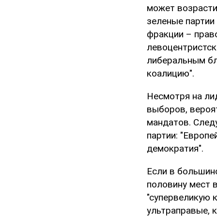
может возрасти 
зеленые партии
фракции – прав
левоцентристск
либеральным бл
коалицию".
Несмотря на лид
выборов, вероят
мандатов. След
партии: "Европе
демократия".
Если в большин
половину мест 
"супервеликую к
ультраправые, 