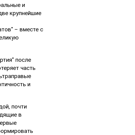
ральные и
две крупнейшие
тов" – вместе с
великую
ртия" после
отеряет часть
льтраправые
нтичность и
ой, почти
одящие в
первые
формировать