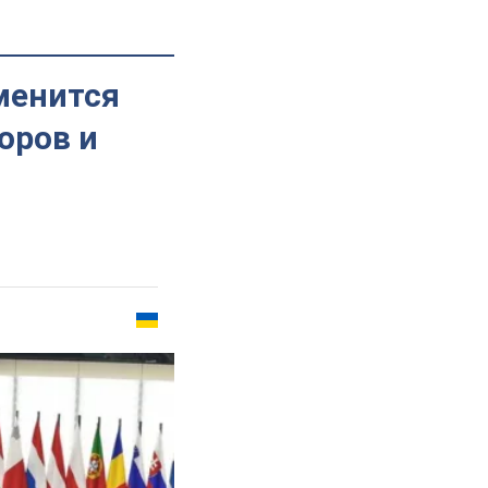
менится
оров и