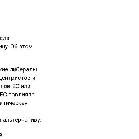
исла
ну. Об этом
кие либералы
центристов и
нов ЕС или
 ЕС повлияло
литическая
 альтернативу.
х