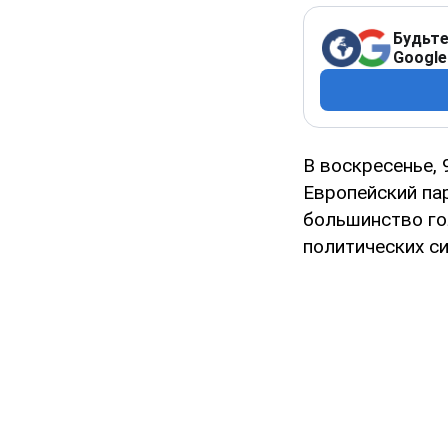
Будьте
Google
В воскресенье, 
Европейский па
большинство го
политических си