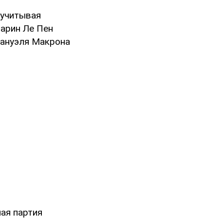
 учитывая
Марин Ле Пен
мануэля Макрона
ая партия