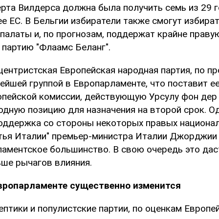
ерта Вилдерса должна была получить семь из 29 
ее ЕС. В Бельгии избиратели также смогут избир
палаты и, по прогнозам, поддержат крайне праву
 партию "Флаамс Беланг".
ентристская Европейская народная партия, по пр
ейшей группой в Европарламенте, что поставит е
опейской комиссии, действующую Урсулу фон дер 
годную позицию для назначения на второй срок. О
оддержка со стороны некоторых правых национал
атья Италии" премьер-министра Италии Джорджии
ламентское большинство. В свою очередь это дас
ше рычагов влияния.
Европарламенте существенно изменится
птики и популистские партии, по оценкам Европе