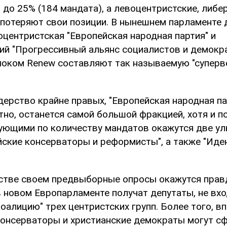
до 25% (184 мандата), а левоцентристские, либе
 потеряют свои позиции. В нынешнем парламенте 
оцентристская "Европейская народная партия" и
ий "Прогрессивный альянс социалистов и демокра
оком Renew составляют так называемую "супер
ерство крайне правых, "Европейская народная па
но, останется самой большой фракцией, хотя и п
ующими по количеству мандатов окажутся две у
йские консерваторы и реформисты", а также "Иде
стве своем предвыборные опросы окажутся правд
в новом Европарламенте получат депутаты, не вх
оалицию" трех центристских групп. Более того, в
консерваторы и христианские демократы могут с