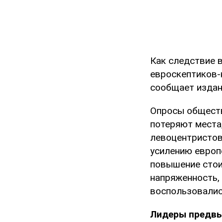
Как следствие 
евроскептиков-н
сообщает изда
Опросы обществ
потеряют места
левоцентристов
усилению европ
повышение стои
напряженность, 
воспользовалис
Лидеры предвы