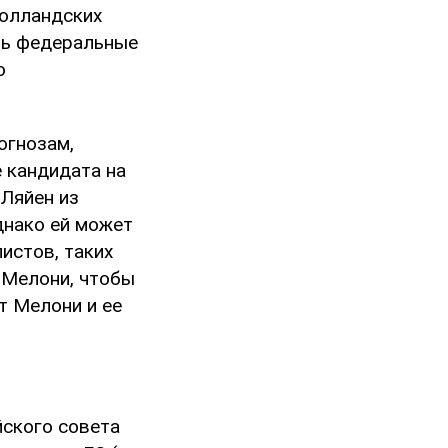
голландских
ать федеральные
ю
огнозам,
е кандидата на
Ляйен из
днако ей может
истов, таких
 Мелони, чтобы
т Мелони и ее
йского совета