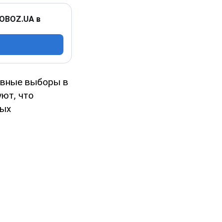
 OBOZ.UA в
евные выборы в
ют, что
вых