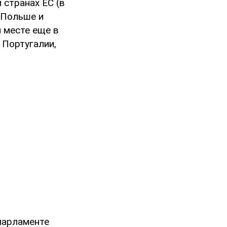
странах ЕС (в
, Польше и
м месте еще в
 Португалии,
парламенте