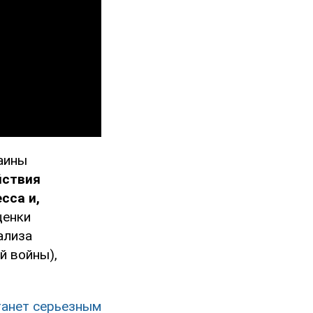
аины
йствия
сса и,
ценки
ализа
й войны),
танет серьезным