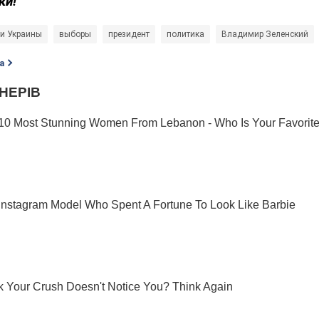
ки!
и Украины
выборы
президент
политика
Владимир Зеленский
а