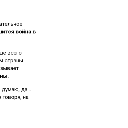
ательное
ршится война
в
ше всего
м страны.
язывает
йны.
думаю, да...
 говоря, на