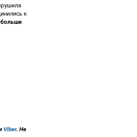
азрушила
инились к
 больше
и
Viber
. Не