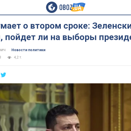
мает о втором сроке: Зеленск
, пойдет ли на выборы презид
фич
Новости политики
8
4,2 т.