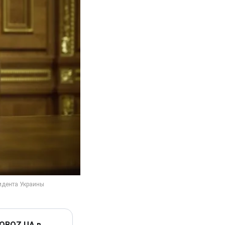
 OBOZ.UA в