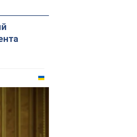
ий
ента