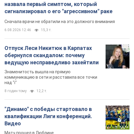
назвала первый симптом, который
сигнализировал о его "агрессивном" раке
Сначала врачи не обратили на это должного внимания
6.08.2026 12:46
15,3 т.
Отпуск Леси Никитюк в Карпатах
обернулся скандалом: почему
ведущую несправедливо захейтили
Знаменитость вышла на прямую
коммуникацию в сети и расставила все точки
над "i"
8 годин тому
12,2 т.
"Динамо" с победы стартовало в
квалификации Лиги конференций.
Видео
Матч прошел в Люблине