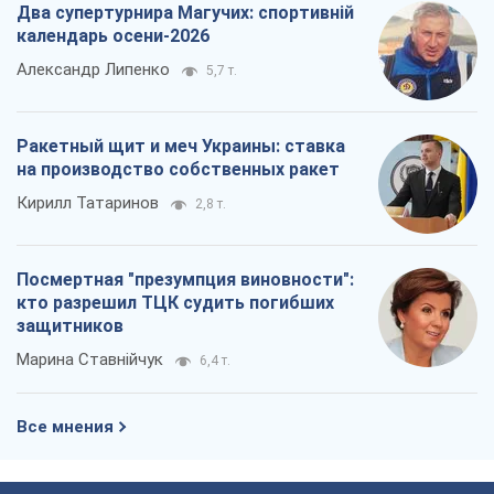
Два супертурнира Магучих: спортивній
календарь осени-2026
Александр Липенко
5,7 т.
Ракетный щит и меч Украины: ставка
на производство собственных ракет
Кирилл Татаринов
2,8 т.
Посмертная "презумпция виновности":
кто разрешил ТЦК судить погибших
защитников
Марина Ставнійчук
6,4 т.
Все мнения