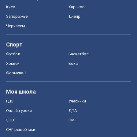
Киев
Харьков
Запорожье
Днепр
Черкассы
Спорт
Футбол
Баскетбол
Хоккей
Бокс
Формула-1
Моя школа
ГДЗ
Учебники
Онлайн уроки
ДПА
ЗНО
НМТ
СНГ решебники