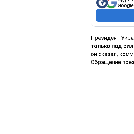
Google
Президент Укр
только под си
он сказал, ком
Обращение през