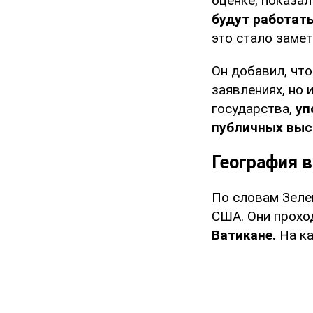
оценке, показа
будут работат
это стало замет
Он добавил, чт
заявлениях, но 
государства,
уп
публичных выс
География 
По словам Зелен
США. Они прохо
Ватикане.
На ка