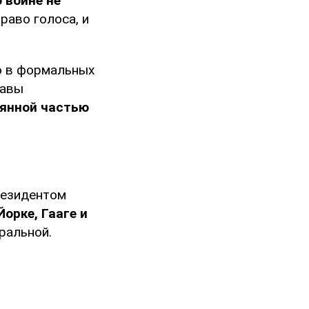
 войне не
раво голоса, и
ко в формальных
лавы
оянной частью
президентом
орке, Гааге и
ральной.