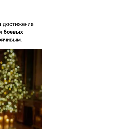
а достижение
и боевых
ойчивым.