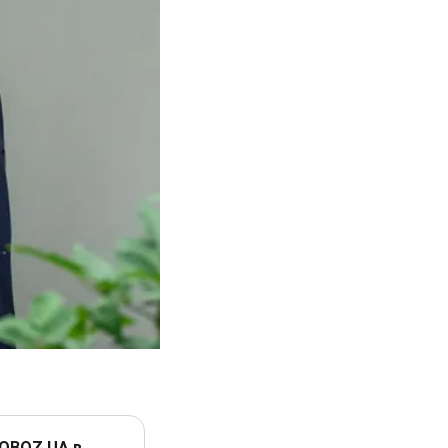
 OBOZ.UA в