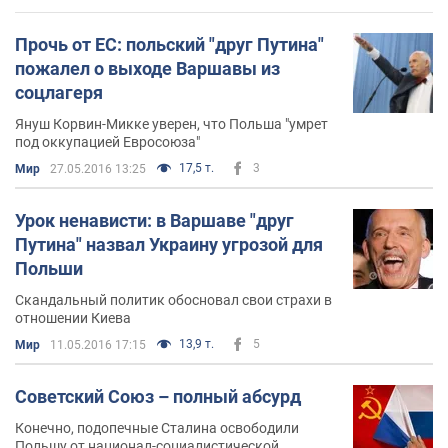
Прочь от ЕС: польский "друг Путина"
пожалел о выходе Варшавы из
соцлагеря
Януш Корвин-Микке уверен, что Польша "умрет
под оккупацией Евросоюза"
17,5 т.
3
Мир
27.05.2016 13:25
Урок ненависти: в Варшаве "друг
Путина" назвал Украину угрозой для
Польши
Скандальный политик обосновал свои страхи в
отношении Киева
13,9 т.
5
Мир
11.05.2016 17:15
Советский Союз – полный абсурд
Конечно, подопечные Сталина освободили
Польшу от национал-социалистической