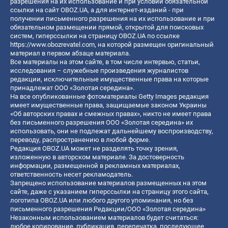
разрешения на их использование и при условии обязательной
ссылки на сайт OBOZ.UA, а для интернет-изданий - при
получении письменного разрешения на их использование и при
обязательном размещении прямой, открытой для поисковых
систем, гиперссылки на страницу OBOZ.UA по ссылке
https://www.obozrevatel.com
, на которой размещен оригинальный
материал в первом абзаце материала.
Все материалы на этом сайте, в том числе интервью, статьи,
исследования – служебные произведения журналистов
редакции, исключительные имущественные права на которые
принадлежат ООО «Золотая середина».
На все опубликованные фотоматериалы Getty Images редакция
имеет имущественные права, защищаемые законом Украины
«Об авторских правах и смежных правах», никто не имеет права
без письменного разрешения ООО «Золотая середина» их
использовать, они не подлежат дальнейшему воспроизводству,
переводу, распространению в любой форме.
Редакция OBOZ.UA может не разделять точку зрения,
изложенную в авторском материале. За достоверность
информации, размещенной в рекламных материалах,
ответственность несет рекламодатель.
Запрещено использование материалов размещенных на этом
сайте, даже с указанием гиперссылки на страницу этого сайта,
логотипа OBOZ.UA или любого другого упоминания, но без
письменного разрешения Редакции/ООО «Золотая середина»
Незаконным использованием материалов будет считаться:
любое копирование, публикация, перепечатка, последующее