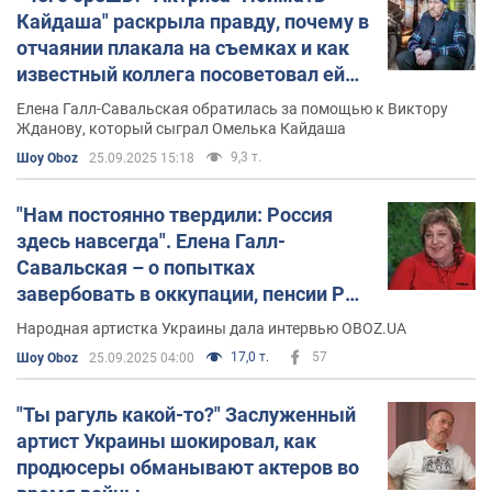
Также исполнял роли в кино и телесериалах. Среди
Кайдаша" раскрыла правду, почему в
известных работ – "Киборги" (2017), "Почему я жив"
отчаянии плакала на съемках и как
(2021), "Серые пчелы" (2024) и другие.
известный коллега посоветовал ей
молчать
Елена Галл-Савальская обратилась за помощью к Виктору
Личная жизнь
Жданову, который сыграл Омелька Кайдаша
9,3 т.
Шоу Oboz
25.09.2025 15:18
Виктор Жданов женат. Его жена –
Елена Хохлаткина
.
Они вместе работали в Донецком украинском театре
до 2014 года.
"Нам постоянно твердили: Россия
здесь навсегда". Елена Галл-
Имеет дочь Оксану, которая также является актрисой
Савальская – о попытках
Национального академического драматического
завербовать в оккупации, пенсии РФ
театра им. Франко.
и тайнах предателей Украины
Народная артистка Украины дала интервью OBOZ.UA
Также имеет сына.
17,0 т.
57
Шоу Oboz
25.09.2025 04:00
"Ты рагуль какой-то?" Заслуженный
артист Украины шокировал, как
продюсеры обманывают актеров во