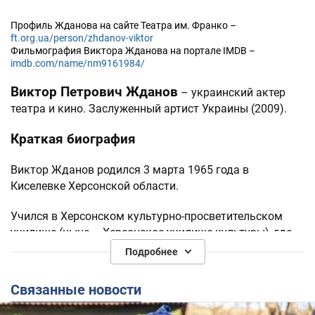
Профиль Жданова на сайте Театра им. Франко –
ft.org.ua/person/zhdanov-viktor
Фильмография Виктора Жданова на портале IMDB –
imdb.com/name/nm9161984/
Виктор Петрович Жданов
– украинский актер
театра и кино. Заслуженный артист Украины (2009).
Краткая биография
Виктор Жданов родился 3 марта 1965 года в
Киселевке Херсонской области.
Учился в Херсонском культурно-просветительском
училище (ныне – Херсонское училище культуры), где
изучал режиссуру самодеятельных театральных
Подробнее
коллективов.
Связанные новости
Театральную карьеру начал артистом Херсонского
областного театра кукол, а затем работал в