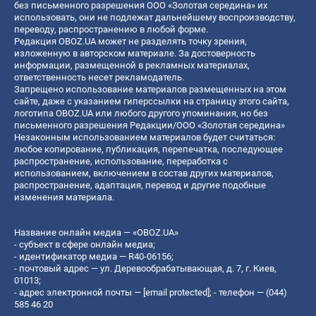
без письменного разрешения ООО «Золотая середина» их
использовать, они не подлежат дальнейшему воспроизводству,
переводу, распространению в любой форме.
Редакция OBOZ.UA может не разделять точку зрения,
изложенную в авторском материале. За достоверность
информации, размещенной в рекламных материалах,
ответственность несет рекламодатель.
Запрещено использование материалов размещенных на этом
сайте, даже с указанием гиперссылки на страницу этого сайта,
логотипа OBOZ.UA или любого другого упоминания, но без
письменного разрешения Редакции/ООО «Золотая середина»
Незаконным использованием материалов будет считаться:
любое копирование, публикация, перепечатка, последующее
распространение, использование, переработка с
использованием, включением в состав других материалов,
распространение, адаптация, перевод и другие подобные
изменения материала.
Название онлайн медиа — «OBOZ.UA»
- субъект в сфере онлайн медиа;
- идентификатор медиа — R40-06156;
- почтовый адрес — ул. Деревообрабатывающая, д. 7, г. Киев,
01013;
- адрес электронной почты —
[email protected]
; - телефон — (044)
585 46 20