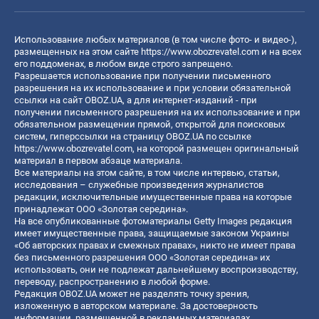
Использование любых материалов (в том числе фото- и видео-),
размещенных на этом сайте
https://www.obozrevatel.com
и на всех
его поддоменах, в любом виде строго запрещено.
Разрешается использование при получении письменного
разрешения на их использование и при условии обязательной
ссылки на сайт OBOZ.UA, а для интернет-изданий - при
получении письменного разрешения на их использование и при
обязательном размещении прямой, открытой для поисковых
систем, гиперссылки на страницу OBOZ.UA по ссылке
https://www.obozrevatel.com
, на которой размещен оригинальный
материал в первом абзаце материала.
Все материалы на этом сайте, в том числе интервью, статьи,
исследования – служебные произведения журналистов
редакции, исключительные имущественные права на которые
принадлежат ООО «Золотая середина».
На все опубликованные фотоматериалы Getty Images редакция
имеет имущественные права, защищаемые законом Украины
«Об авторских правах и смежных правах», никто не имеет права
без письменного разрешения ООО «Золотая середина» их
использовать, они не подлежат дальнейшему воспроизводству,
переводу, распространению в любой форме.
Редакция OBOZ.UA может не разделять точку зрения,
изложенную в авторском материале. За достоверность
информации, размещенной в рекламных материалах,