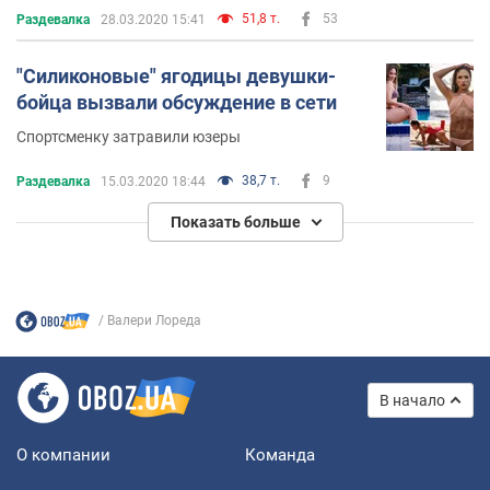
51,8 т.
53
Раздевалка
28.03.2020 15:41
"Силиконовые" ягодицы девушки-
бойца вызвали обсуждение в сети
Спортсменку затравили юзеры
38,7 т.
9
Раздевалка
15.03.2020 18:44
Показать больше
Валери Лореда
В начало
О компании
Команда