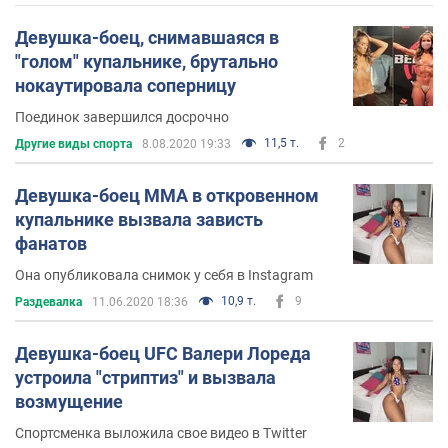
Девушка-боец, снимавшаяся в
"голом" купальнике, брутально
нокаутировала соперницу
Поединок завершился досрочно
11,5 т.
2
Другие виды спорта
8.08.2020 19:33
Девушка-боец ММА в откровенном
купальнике вызвала зависть
фанатов
Она опубликовала снимок у себя в Instagram
10,9 т.
9
Раздевалка
11.06.2020 18:36
Девушка-боец UFC Валери Лореда
устроила "стриптиз" и вызвала
возмущение
Спортсменка выложила свое видео в Twitter