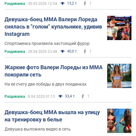
15,2 т.
1
Раздевалка
30.05.2020 12:54
Девушка-боец MMA Валери Лореда
снялась в "голом" купальнике, удивив
Instagram
Спортсменка произвела настоящий фурор
40,0 т.
1
Раздевалка
28.04.2020 23:48
Жаркие фото Валери Лореды из MMA
покорили сеть
На ее счету две победы в двух поединках
33,4 т.
1
Раздевалка
8.04.2020 01:15
Девушка-боец MMA вышла на улицу
на тренировку в белье
Девушка выложила видео в сеть