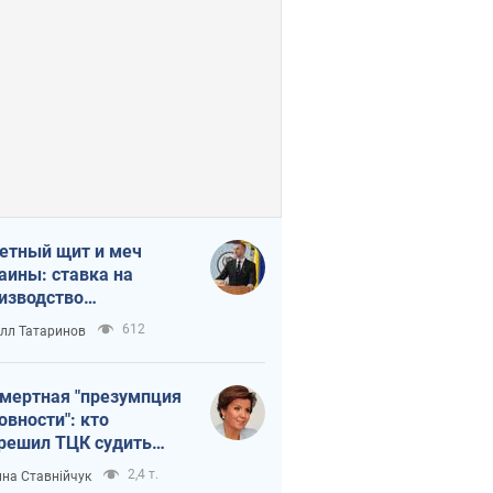
етный щит и меч
аины: ставка на
изводство
ственных ракет
612
лл Татаринов
мертная "презумпция
овности": кто
решил ТЦК судить
ибших защитников
2,4 т.
на Ставнійчук