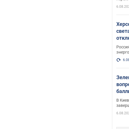
6.08.20
Херс
свет
откл
энер
Росси
энерг
6.0
Зеле
вопр
балл
прог
В Кие
реше
завер
6.08.20