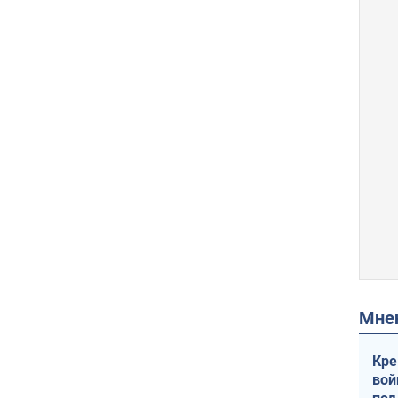
Мн
Кре
вой