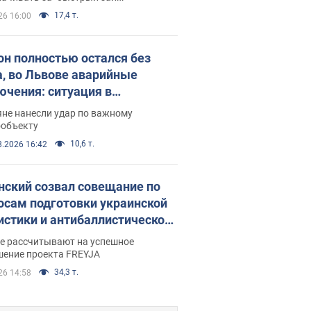
17,4 т.
26 16:00
он полностью остался без
а, во Львове аварийные
ючения: ситуация в
госистеме 6 августа
яне нанесли удар по важному
ообъекту
10,6 т.
8.2026 16:42
нский созвал совещание по
осам подготовки украинской
истики и антибаллистической
раммы FREYJA: какие
ве рассчитывают на успешное
ния готовятся
шение проекта FREYJA
34,3 т.
26 14:58