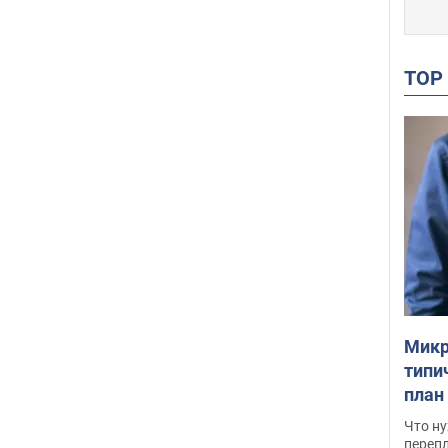
TO
Микр
типи
план
свои
Что ну
перепл