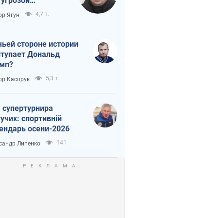
 угрозой
тическая
4,7 т.
ор Ягун
истика
чьей стороне истории
тупает Дональд
мп?
5,3 т.
ор Каспрук
 супертурнира
учих: спортивній
ендарь осени-2026
141
сандр Липенко