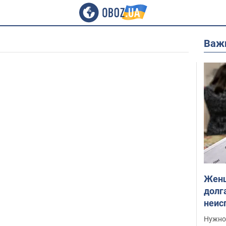
Важ
Женщ
долга
неис
выне
Нужно 