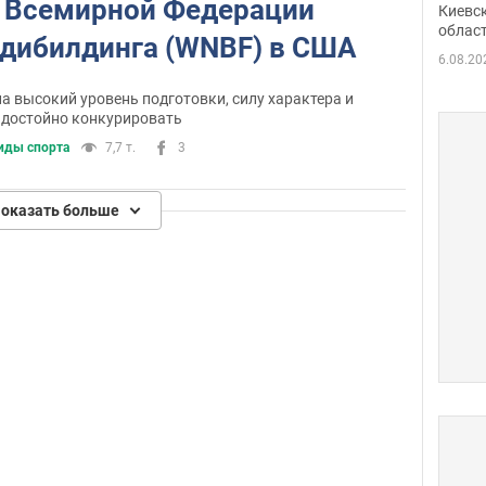
о Всемирной Федерации
Киевс
облас
одибилдинга (WNBF) в США
6.08.20
 высокий уровень подготовки, силу характера и
 достойно конкурировать
иды спорта
7,7 т.
3
оказать больше