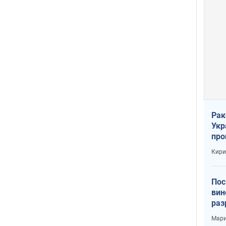
Рак
Укр
про
соб
Кири
Пос
вин
раз
пог
Мари