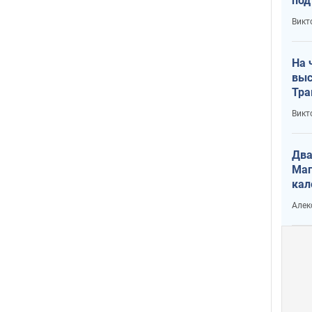
под
кри
Викт
лог
На 
выс
Тра
Викт
Два
Маг
кал
Алек