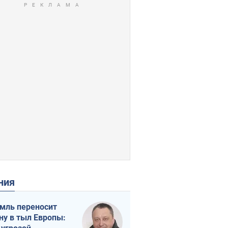
ения
мль переносит
ну в тыл Европы: