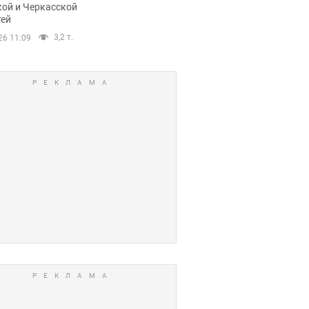
кой и Черкасской
тей
3,2 т.
26 11:09