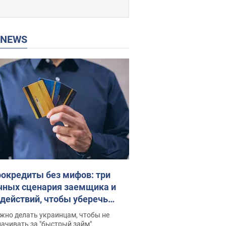
P NEWS
окредиты без мифов: три
чных сценария заемщика и
 действий, чтобы уберечь
 деньги
жно делать украинцам, чтобы не
ачивать за "быстрый займ"