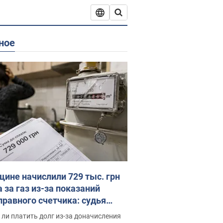
ное
ине начислили 729 тыс. грн
 за газ из-за показаний
правного счетчика: судья
с неожиданное решение
ли платить долг из-за доначисления