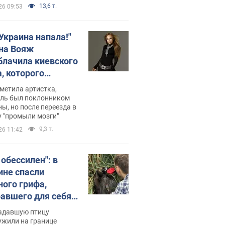
13,6 т.
26 09:53
 Украина напала!"
на Вояж
блачила киевского
, которого
омбировали": он
метила артистка,
 русского не знал,
ель был поклонником
ы, но после переезда в
перь хочет
 "промыли мозги"
цида украинцев
9,3 т.
26 11:42
 обессилен": в
ине спасли
ного грифа,
авшего для себя
пичный маршрут.
адавшую птицу
ужили на границе