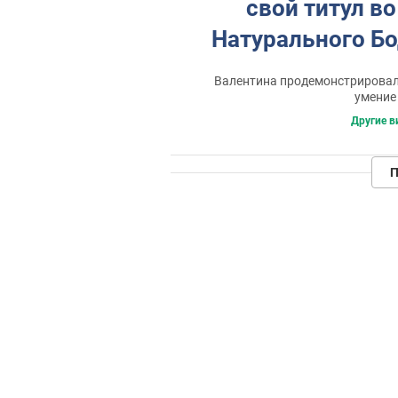
свой титул в
Натурального Б
Валентина продемонстрировала
умение
Другие в
П