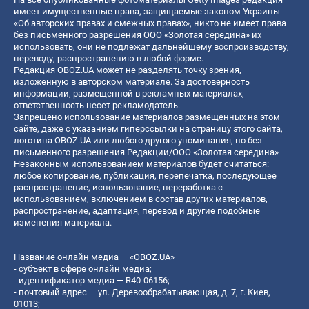
имеет имущественные права, защищаемые законом Украины
«Об авторских правах и смежных правах», никто не имеет права
без письменного разрешения ООО «Золотая середина» их
использовать, они не подлежат дальнейшему воспроизводству,
переводу, распространению в любой форме.
Редакция OBOZ.UA может не разделять точку зрения,
изложенную в авторском материале. За достоверность
информации, размещенной в рекламных материалах,
ответственность несет рекламодатель.
Запрещено использование материалов размещенных на этом
сайте, даже с указанием гиперссылки на страницу этого сайта,
логотипа OBOZ.UA или любого другого упоминания, но без
письменного разрешения Редакции/ООО «Золотая середина»
Незаконным использованием материалов будет считаться:
любое копирование, публикация, перепечатка, последующее
распространение, использование, переработка с
использованием, включением в состав других материалов,
распространение, адаптация, перевод и другие подобные
изменения материала.
Название онлайн медиа — «OBOZ.UA»
- субъект в сфере онлайн медиа;
- идентификатор медиа — R40-06156;
- почтовый адрес — ул. Деревообрабатывающая, д. 7, г. Киев,
01013;