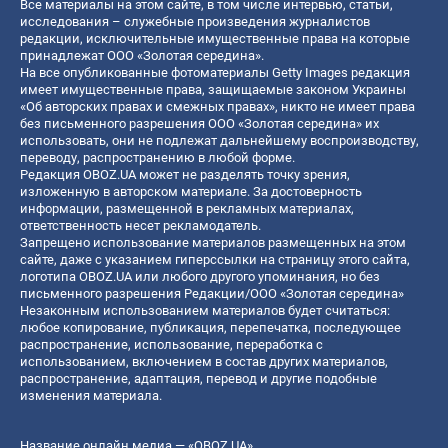
Все материалы на этом сайте, в том числе интервью, статьи,
исследования – служебные произведения журналистов
редакции, исключительные имущественные права на которые
принадлежат ООО «Золотая середина».
На все опубликованные фотоматериалы Getty Images редакция
имеет имущественные права, защищаемые законом Украины
«Об авторских правах и смежных правах», никто не имеет права
без письменного разрешения ООО «Золотая середина» их
использовать, они не подлежат дальнейшему воспроизводству,
переводу, распространению в любой форме.
Редакция OBOZ.UA может не разделять точку зрения,
изложенную в авторском материале. За достоверность
информации, размещенной в рекламных материалах,
ответственность несет рекламодатель.
Запрещено использование материалов размещенных на этом
сайте, даже с указанием гиперссылки на страницу этого сайта,
логотипа OBOZ.UA или любого другого упоминания, но без
письменного разрешения Редакции/ООО «Золотая середина»
Незаконным использованием материалов будет считаться:
любое копирование, публикация, перепечатка, последующее
распространение, использование, переработка с
использованием, включением в состав других материалов,
распространение, адаптация, перевод и другие подобные
изменения материала.
Название онлайн медиа — «OBOZ.UA»