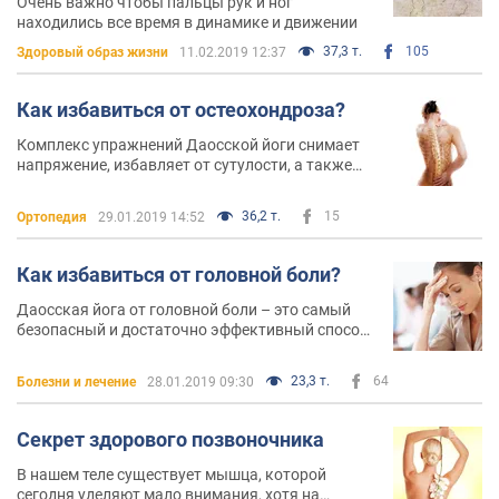
Очень важно чтобы пальцы рук и ног
находились все время в динамике и движении
37,3 т.
105
Здоровый образ жизни
11.02.2019 12:37
Как избавиться от остеохондроза?
Комплекс упражнений Даосской йоги снимает
напряжение, избавляет от сутулости, а также
укрепляет мышцы всего тела
36,2 т.
15
Ортопедия
29.01.2019 14:52
Как избавиться от головной боли?
Даосская йога от головной боли – это самый
безопасный и достаточно эффективный способ
избавления от болей в голове
23,3 т.
64
Болезни и лечение
28.01.2019 09:30
Секрет здорового позвоночника
В нашем теле существует мышца, которой
сегодня уделяют мало внимания, хотя на