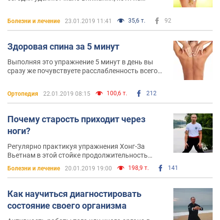
востоке издавна ее уже давно признали
основной мышцей тела
35,6 т.
92
Болезни и лечение
23.01.2019 11:41
Здоровая спина за 5 минут
Выполняя это упражнение 5 минут в день вы
сразу же почувствуете расслабленность всего
тела приток энергии и хорошее самочувствие
100,6 т.
212
Ортопедия
22.01.2019 08:15
Почему старость приходит через
ноги?
Регулярно практикуя упражнения Хонг-За
Вьетнам в этой стойке продолжительность
вашей жизни существенно увеличится!
198,9 т.
141
Болезни и лечение
20.01.2019 19:00
Как научиться диагностировать
состояние своего организма