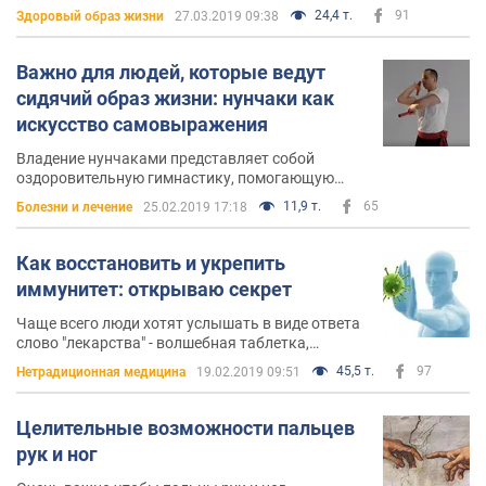
молодости - это гибкость
24,4 т.
91
Здоровый образ жизни
27.03.2019 09:38
Важно для людей, которые ведут
сидячий образ жизни: нунчаки как
искусство самовыражения
Владение нунчаками представляет собой
оздоровительную гимнастику, помогающую
развить гибкость и координацию, развить
11,9 т.
65
Болезни и лечение
25.02.2019 17:18
плечевой пояс, обрести стройную шею и снять
напряжение с плеч
Как восстановить и укрепить
иммунитет: открываю секрет
Чаще всего люди хотят услышать в виде ответа
слово "лекарства" - волшебная таблетка,
которая восстановит иммунитет в кратчайшие
45,5 т.
97
Нетрадиционная медицина
19.02.2019 09:51
сроки
Целительные возможности пальцев
рук и ног