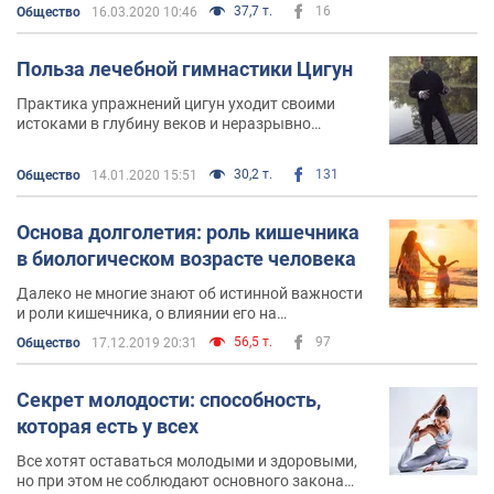
37,7 т.
16
Общество
16.03.2020 10:46
Польза лечебной гимнастики Цигун
Практика упражнений цигун уходит своими
истоками в глубину веков и неразрывно
связана с даосским учением
30,2 т.
131
Общество
14.01.2020 15:51
Основа долголетия: роль кишечника
в биологическом возрасте человека
Далеко не многие знают об истинной важности
и роли кишечника, о влиянии его на
биологический возраст и состояние всего
56,5 т.
97
Общество
17.12.2019 20:31
организма
Секрет молодости: способность,
которая есть у всех
Все хотят оставаться молодыми и здоровыми,
но при этом не соблюдают основного закона