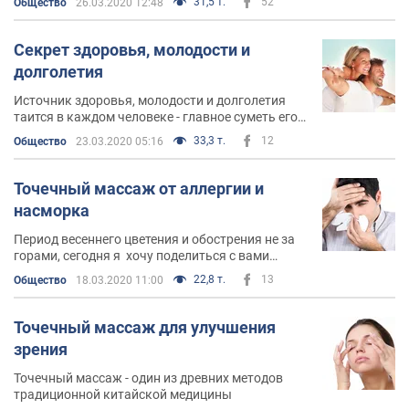
31,5 т.
52
Общество
26.03.2020 12:48
здоровье и долголетие и никакой вирус вам
больше не страшен
Секрет здоровья, молодости и
долголетия
Источник здоровья, молодости и долголетия
таится в каждом человеке - главное суметь его
открыть
33,3 т.
12
Общество
23.03.2020 05:16
Точечный массаж от аллергии и
насморка
Период весеннего цветения и обострения не за
горами, сегодня я хочу поделиться с вами
эффективным Даосским методом спасения от
22,8 т.
13
Общество
18.03.2020 11:00
аллергии и насморка
Точечный массаж для улучшения
зрения
Точечный массаж - один из древних методов
традиционной китайской медицины