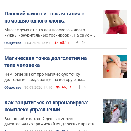
Плоский живот и тонкая талия с
помощью одного хлопка
Многие думают, что для плоского живота
нужны изнурительные тренировки. На самом
деле, это не так
65,4 т.
54
Общество
1.04.2020 13:51
Магическая точка долголетия на
теле человека
Немногие знают про магическую точку
долголетия, воздействуя на которую вы
способны повернуть свои биологические часы
65,3 т.
61
Общество
30.03.2020 17:10
вспять
Как защититься от коронавируса:
комплекс упражнений
Выполняйте каждый день комплекс
дыхательных упражнений из Даосских практик,
они укрепят ваш иммунитет, подарят вам