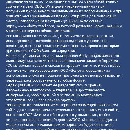
разрешения на их использование и при условии обязательной
ссылки на сайт OBOZ.UA, а для интернет-изданий - при
получении письменного разрешения на их использование и при
обязательном размещении прямой, открытой для поисковых
систем, гиперссылки на страницу OBOZ.UA по ссылке
https://www.obozrevatel.com
, на которой размещен оригинальный
материал в первом абзаце материала.
Все материалы на этом сайте, в том числе интервью, статьи,
исследования – служебные произведения журналистов
редакции, исключительные имущественные права на которые
принадлежат ООО «Золотая середина».
На все опубликованные фотоматериалы Getty Images редакция
имеет имущественные права, защищаемые законом Украины
«Об авторских правах и смежных правах», никто не имеет права
без письменного разрешения ООО «Золотая середина» их
использовать, они не подлежат дальнейшему воспроизводству,
переводу, распространению в любой форме.
Редакция OBOZ.UA может не разделять точку зрения,
изложенную в авторском материале. За достоверность
информации, размещенной в рекламных материалах,
ответственность несет рекламодатель.
Запрещено использование материалов размещенных на этом
сайте, даже с указанием гиперссылки на страницу этого сайта,
логотипа OBOZ.UA или любого другого упоминания, но без
письменного разрешения Редакции/ООО «Золотая середина»
Незаконным использованием материалов будет считаться:
любое копирование, публикация, перепечатка, последующее