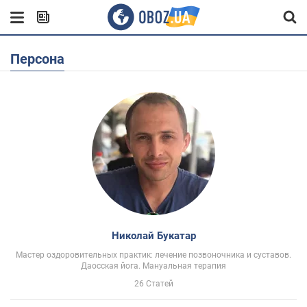
Персона
Николай Букатар
Мастер оздоровительных практик: лечение позвоночника и суставов.
Даосская йога. Мануальная терапия
26 Статей