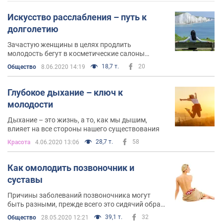
Искусство расслабления –​​​​​​​ путь к
долголетию
Зачастую женщины в целях продлить
молодость бегут в косметические салоны
красоты и пытаются устранить следствие
18,7 т.
20
Общество
8.06.2020 14:19
процесса старения, но не основную причину
Глубокое дыхание – ключ к
молодости
Дыхание – это жизнь, а то, как мы дышим,
влияет на все стороны нашего существования
28,7 т.
58
Красота
4.06.2020 13:06
Как омолодить позвоночник и
суставы
Причины заболеваний позвоночника могут
быть разными, прежде всего это сидячий образ
жизни, много стресса и отсутствие грамотных
39,1 т.
32
Общество
28.05.2020 12:21
упражнений на каждый день