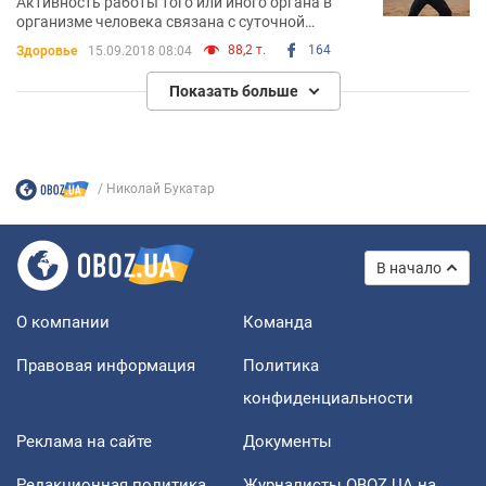
Активность работы того или иного органа в
организме человека связана с суточной
циркуляцией энергии. Дело в том, что время
88,2 т.
164
Здоровье
15.09.2018 08:04
активности канала энергии, который отвечает
за работу каждого органа, составляет всего
Показать больше
лишь два часа. По истечении этого времени
органы передают "эстафету" друг другу
Николай Букатар
В начало
О компании
Команда
Правовая информация
Политика
конфиденциальности
Реклама на сайте
Документы
Редакционная политика
Журналисты OBOZ.UA на