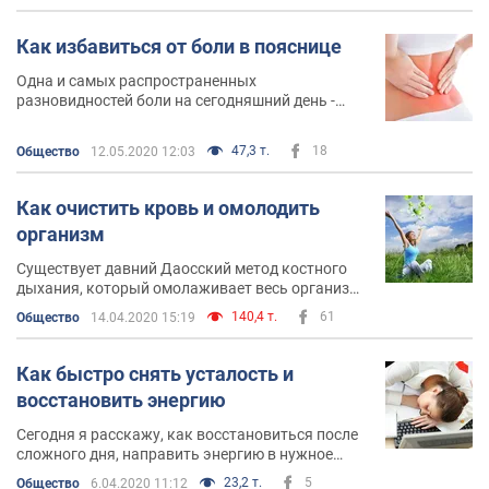
Как избавиться от боли в пояснице
Одна и самых распространенных
разновидностей боли на сегодняшний день -
боли в пояснице
47,3 т.
18
Общество
12.05.2020 12:03
Как очистить кровь и омолодить
организм
Существует давний Даосский метод костного
дыхания, который омолаживает весь организм.
Это дыхательный комплекс упражнений Цигун
140,4 т.
61
Общество
14.04.2020 15:19
Как быстро снять усталость и
восстановить энергию
Сегодня я расскажу, как восстановиться после
сложного дня, направить энергию в нужное
русло и выйти из состояния стресса и депрессии
23,2 т.
5
Общество
6.04.2020 11:12