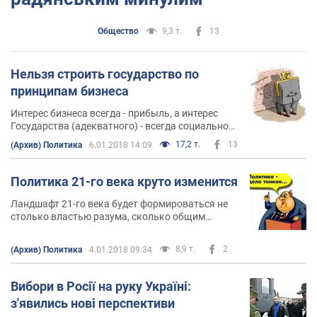
Общество
9,3 т.
13
Нельзя строить государство по
принципам бизнеса
Интерес бизнеса всегда - прибыль, а интерес
Государства (адекватного) - всегда социальное
благосостояние, общий уровень которого
17,2 т.
13
(Архив) Политика
6.01.2018 14:09
величина комплексная и зачастую субъективна
Политика 21-го века круто изменится
Ландшафт 21-го века будет формироваться не
столько властью разума, сколько общим
высвобождением страстей, эмоций и
аффектов...
8,9 т.
2
(Архив) Политика
4.01.2018 09:34
Вибори в Росії на руку Україні:
з'явились нові перспективи