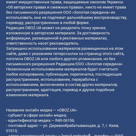
имеет имущественные права, защищаемые законом Украины
«Об авторских правах и смежных правах», никто не имеет права
без письменного разрешения ООО «Золотая середина» их
использовать, они не подлежат дальнейшему воспроизводству,
переводу, распространению в любой форме.
Редакция OBOZ.UA может не разделять точку зрения,
изложенную в авторском материале. За достоверность
информации, размещенной в рекламных материалах,
ответственность несет рекламодатель.
Запрещено использование материалов размещенных на этом
сайте, даже с указанием гиперссылки на страницу этого сайта,
логотипа OBOZ.UA или любого другого упоминания, но без
письменного разрешения Редакции/ООО «Золотая середина»
Незаконным использованием материалов будет считаться:
любое копирование, публикация, перепечатка, последующее
распространение, использование, переработка с
использованием, включением в состав других материалов,
распространение, адаптация, перевод и другие подобные
изменения материала.
Название онлайн медиа — «OBOZ.UA»
- субъект в сфере онлайн медиа;
- идентификатор медиа — R40-06156;
- почтовый адрес — ул. Деревообрабатывающая, д. 7, г. Киев,
01013;
- адрес электронной почты —
[email protected]
; - телефон — (044)