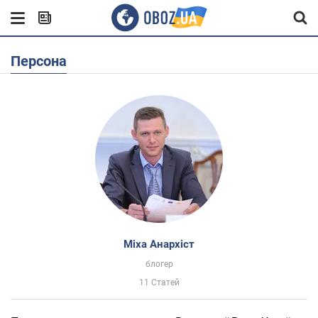
Персона
Міха Анархіст
блогер
11 Статей