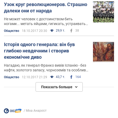
Узок круг революционеров. Страшно
далеки они от народа
Не может человек с достоинством бить
ногами... метать яйцами, гигикать, устраивать
коридоры позора и плеваться, как верблюды...
29,9 т.
38
Общество
18.10.2017 20:30
Это в первую очередь неуважение самих себя
Історія одного генерала: він був
глибоко невдячним і створив
економічне диво
Нагадаю, як генерал Франко вивів Іспанію - без
нафти, золотого запасу, чорноземів та особливої
наснаги молоді до освіти - у віце-чемпіони світу з
43,7 т.
164
Общество
12.10.2017 21:29
економічного зростання
Показать больше
Міха Анархіст