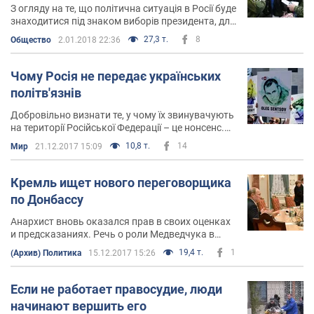
З огляду на те, що політична ситуація в Росії буде
знаходитися під знаком виборів президента, для
нас це вікно можливостей
27,3 т.
8
Общество
2.01.2018 22:36
Чому Росія не передає українських
політв'язнів
Добровільно визнати те, у чому їх звинувачують
на території Російської Федерації – це нонсенс.
Відтак очевидно Україна сказала, що на це ніхто
10,8 т.
14
Мир
21.12.2017 15:09
не піде
Кремль ищет нового переговорщика
по Донбассу
Анархист вновь оказался прав в своих оценках
и предсказаниях. Речь о роли Медведчука в
переговорном процессе. Когда несколько дней
19,4 т.
1
(Архив) Политика
15.12.2017 15:26
назад я сказал о том, что его роль - ключевая,
меня чуть в клочья не порвали
Если не работает правосудие, люди
начинают вершить его