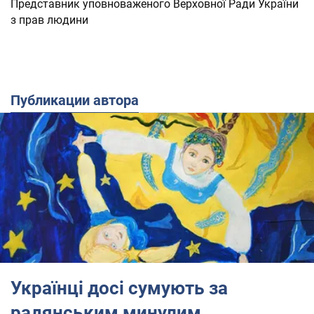
Представник уповноваженого Верховної Ради України
з прав людини
Публикации автора
Українці досі сумують за
радянським минулим