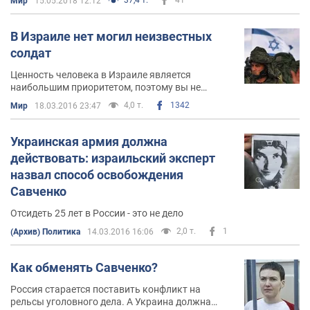
Мир
15.05.2018 12:12
существование, ни права на столицу даже в
западном Иерусалиме
В Израиле нет могил неизвестных
солдат
Ценность человека в Израиле является
наибольшим приоритетом, поэтому вы не
найдете здесь могил неизвестных солдат. Де-
4,0 т.
1342
Мир
18.03.2016 23:47
факто есть неизвестные солдаты
Украинская армия должна
действовать: израильский эксперт
назвал способ освобождения
Савченко
Отсидеть 25 лет в России - это не дело
2,0 т.
1
(Архив) Политика
14.03.2016 16:06
Как обменять Савченко?
Россия старается поставить конфликт на
рельсы уголовного дела. А Украина должна