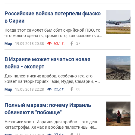
Российские войска потерпели фиаско
в Сирии
Когда этот самолет был сбит сирийской ПВО, то
что можно сделать, кроме того, как сожалеть о
15-ти погибших солдатах и офицерах?
63,1 т.
27
Мир
19.09.2018 20:38
В Израиле может начаться новая
война - эксперт
Для палестинских арабов, особенно тех, кто
живет на территориях Газы, Иудеи, Самарии, –
день независимости Израиля - это день
22,2 т.
60
Мир
15.05.2018 22:28
катастрофы
Полный маразм: почему Израиль
обвиняют в "побоище"
Независимость Израиля для арабов – это день
катастрофы. Хамас и вообще палестинцы не
признают за Израилем ни права на
37,4 т.
41