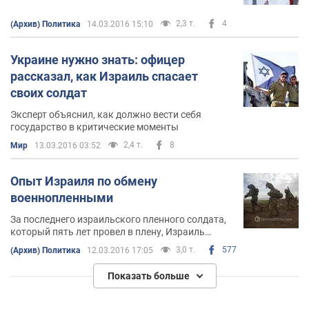
перевести его в политическое дело. Поэтому
Надежда Савченко должна как-то получить
2,3 т.
4
(Архив) Политика
14.03.2016 15:10
статус военнопленного
Украине нужно знать: офицер
рассказал, как Израиль спасает
своих солдат
Эксперт объяснил, как должно вести себя
государство в критические моменты
2,4 т.
8
Мир
13.03.2016 03:52
Опыт Израиля по обмену
военнопленными
За последнего израильского пленного солдата,
который пять лет провел в плену, Израиль
выдал 1027 террористов. Подумайте, какая
3,0 т.
577
(Архив) Политика
12.03.2016 17:05
моральная сила у израильских солдат
Показать больше