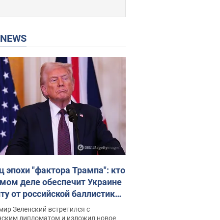
P NEWS
ц эпохи "фактора Трампа": кто
амом деле обеспечит Украине
ту от российской баллистики.
рвью с Безсмертным
ир Зеленский встретился с
нским дипломатом и изложил новое