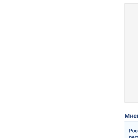
Мн
Рос
рес