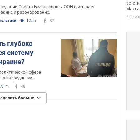
дрон
эстети
аседаний Совета Безопасности ООН вызывает
Макса
ование и разочарование.
7.08.20
политики
12,5 т.
82
ть глубоко
я систему
Украине?
политической сфере
ена очередными
ндалами
7,1 т.
48
оказать больше