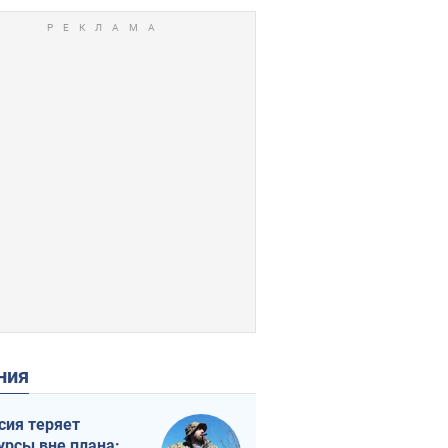
ения
сия теряет
урсы вне плана: