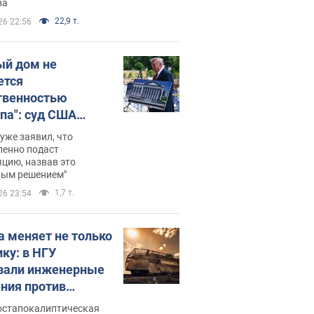
ва
22,9 т.
26 22:56
ый дом не
ется
твенностью
па": суд США
становил
уже заявил, что
ительство
ленно подаст
цию, назвав это
ного зала
ным решением"
мостью 400 млн
1,7 т.
26 23:54
аров
а меняет не только
ику: в НГУ
зали инженерные
ния против
ийских FPV-
постапокалиптическая