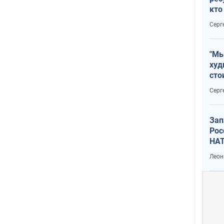
кто
дик
Серг
"Мы
худ
сто
отч
Серг
рак
Зап
Рос
НАТ
Леон