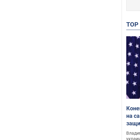
TO
Коне
на с
защи
Инте
Владим
украи