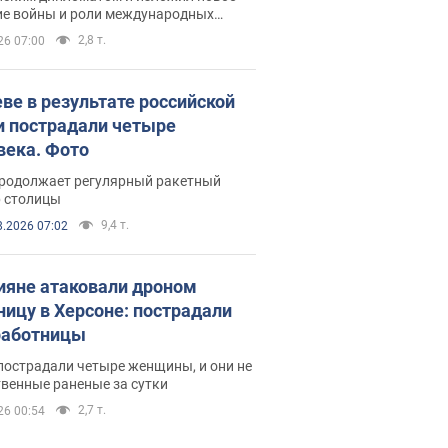
ие войны и роли международных
ров в борьбе с Россией
2,8 т.
26 07:00
еве в результате российской
и пострадали четыре
века. Фото
продолжает регулярный ракетный
р столицы
9,4 т.
8.2026 07:02
ияне атаковали дроном
ницу в Херсоне: пострадали
аботницы
пострадали четыре женщины, и они не
венные раненые за сутки
2,7 т.
26 00:54