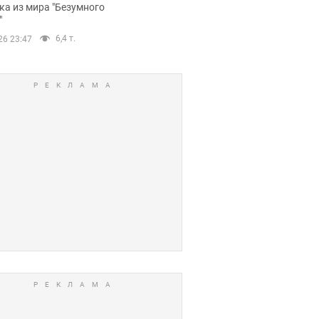
ов. Фото
ка из мира "Безумного
"
6,4 т.
26 23:47