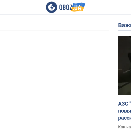
Важ
АЗС 
повы
расс
Как на