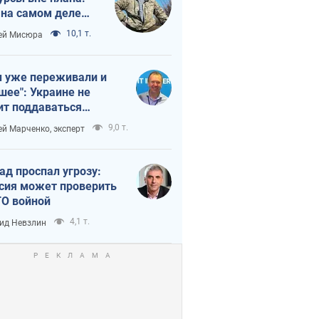
 на самом деле
тует темп войны
10,1 т.
ей Мисюра
 уже переживали и
шее": Украине не
ит поддаваться
аянию из-за
9,0 т.
ей Марченко, эксперт
етного террора
ад проспал угрозу:
сия может проверить
О войной
4,1 т.
ид Невзлин