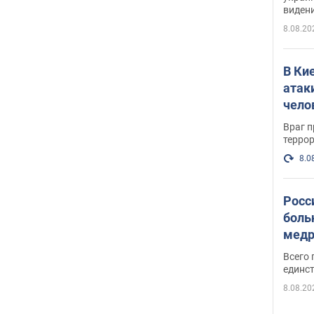
виден
партне
8.08.20
В Ки
атак
чело
Враг 
терро
8.0
Росс
боль
медр
Всего 
единст
8.08.20