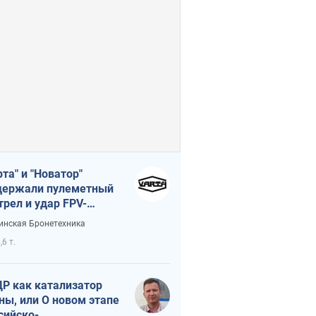
рта" и "Новатор"
ержали пулеметный
трел и удар FPV-
на, сохранив жизнь
инская Бронетехника
церу ВСУ
,6 т.
Р как катализатор
ны, или О новом этапе
сийско-