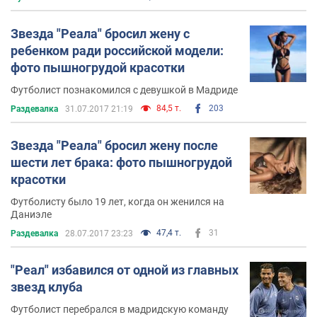
Звезда "Реала" бросил жену с
ребенком ради российской модели:
фото пышногрудой красотки
Футболист познакомился с девушкой в Мадриде
84,5 т.
203
Раздевалка
31.07.2017 21:19
Звезда "Реала" бросил жену после
шести лет брака: фото пышногрудой
красотки
Футболисту было 19 лет, когда он женился на
Даниэле
47,4 т.
31
Раздевалка
28.07.2017 23:23
"Реал" избавился от одной из главных
звезд клуба
Футболист перебрался в мадридскую команду