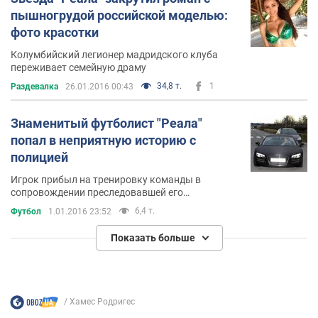
пышногрудой российской моделью:
фото красотки
Колумбийский легионер мадридского клуба
переживает семейную драму
34,8 т.
1
Раздевалка
26.01.2016 00:43
Знаменитый футболист "Реала"
попал в неприятную историю с
полицией
Игрок прибыл на тренировку команды в
сопровождении преследовавшей его
патрульной машины
6,4 т.
Футбол
1.01.2016 23:52
Показать больше
Хамес Родригес