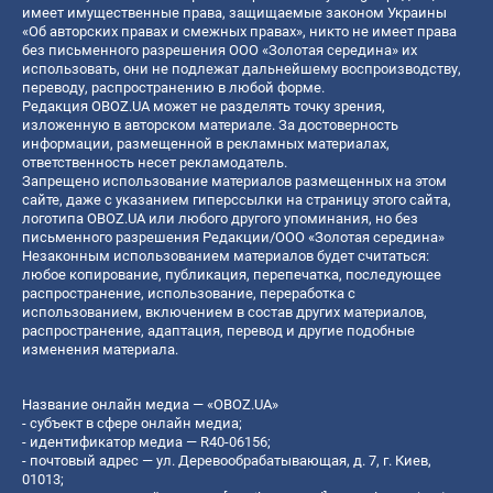
имеет имущественные права, защищаемые законом Украины
«Об авторских правах и смежных правах», никто не имеет права
без письменного разрешения ООО «Золотая середина» их
использовать, они не подлежат дальнейшему воспроизводству,
переводу, распространению в любой форме.
Редакция OBOZ.UA может не разделять точку зрения,
изложенную в авторском материале. За достоверность
информации, размещенной в рекламных материалах,
ответственность несет рекламодатель.
Запрещено использование материалов размещенных на этом
сайте, даже с указанием гиперссылки на страницу этого сайта,
логотипа OBOZ.UA или любого другого упоминания, но без
письменного разрешения Редакции/ООО «Золотая середина»
Незаконным использованием материалов будет считаться:
любое копирование, публикация, перепечатка, последующее
распространение, использование, переработка с
использованием, включением в состав других материалов,
распространение, адаптация, перевод и другие подобные
изменения материала.
Название онлайн медиа — «OBOZ.UA»
- субъект в сфере онлайн медиа;
- идентификатор медиа — R40-06156;
- почтовый адрес — ул. Деревообрабатывающая, д. 7, г. Киев,
01013;