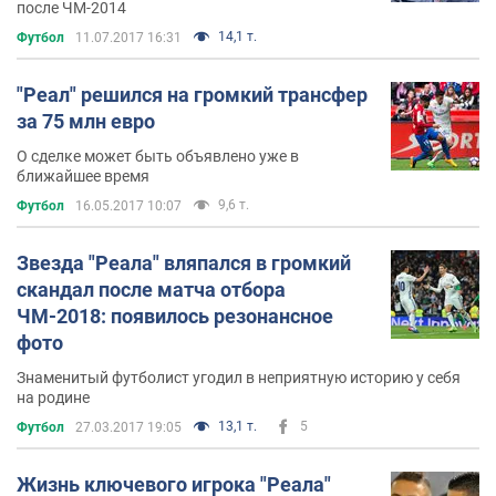
после ЧМ-2014
14,1 т.
Футбол
11.07.2017 16:31
"Реал" решился на громкий трансфер
за 75 млн евро
О сделке может быть объявлено уже в
ближайшее время
9,6 т.
Футбол
16.05.2017 10:07
Звезда "Реала" вляпался в громкий
скандал после матча отбора
ЧМ-2018: появилось резонансное
фото
Знаменитый футболист угодил в неприятную историю у себя
на родине
13,1 т.
5
Футбол
27.03.2017 19:05
Жизнь ключевого игрока "Реала"