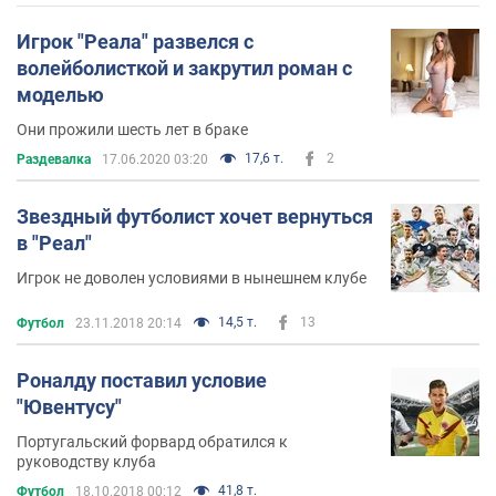
Игрок "Реала" развелся с
волейболисткой и закрутил роман с
моделью
Они прожили шесть лет в браке
17,6 т.
2
Раздевалка
17.06.2020 03:20
Звездный футболист хочет вернуться
в "Реал"
Игрок не доволен условиями в нынешнем клубе
14,5 т.
13
Футбол
23.11.2018 20:14
Роналду поставил условие
"Ювентусу"
Португальский форвард обратился к
руководству клуба
41,8 т.
Футбол
18.10.2018 00:12