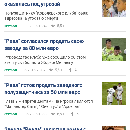
оказалась под угрозой
Полузащитнику "Королевского клуба" была
адресована угроза о смерти
5,5 т.
Футбол
11.10.2016 16:42
"Реал" согласился продать свою
звезду за 80 млн евро
Руководство клуба уже сообщило об этом
агенту футболиста Жорже Мендешу
9,6 т.
4
Футбол
1.06.2016 20:07
"Реал" готов продать звездного
полузащитника за 50 млн евро
Главными претендентами на игрока являются
"Манчестер Сити", "Ювентус" и "Арсенал"
6,5 т.
6
Футбол
11.05.2016 16:33
Звезда "Реала" закрутил роман с