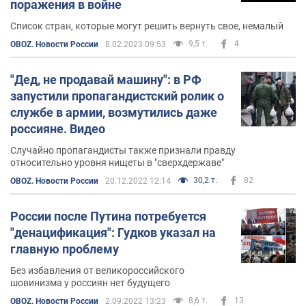
поражения в войне
Список стран, которые могут решить вернуть свое, немалый
9,5 т.
4
OBOZ. Новости России
8.02.2023 09:53
"Дед, не продавай машину": в РФ
запустили пропагандистский ролик о
службе в армии, возмутились даже
россияне. Видео
Случайно пропагандисты также признали правду
относительно уровня нищеты в "сверхдержаве"
30,2 т.
82
OBOZ. Новости России
20.12.2022 12:14
России после Путина потребуется
"денацификация": Гудков указал на
главную проблему
Без избавления от великороссийского
шовинизма у россиян нет будущего
8,6 т.
13
OBOZ. Новости России
2.09.2022 13:23