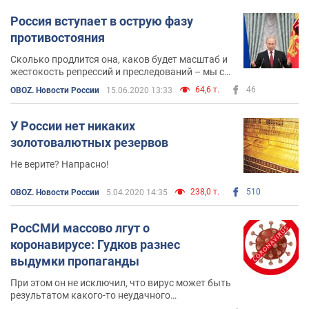
Россия вступает в острую фазу
противостояния
Сколько продлится она, каков будет масштаб и
жестокость репрессий и преследований – мы с
вами пока не знаем
64,6 т.
46
OBOZ. Новости России
15.06.2020 13:33
У России нет никаких
золотовалютных резервов
Не верите? Напрасно!
238,0 т.
510
OBOZ. Новости России
5.04.2020 14:35
РосСМИ массово лгут о
коронавирусе: Гудков разнес
выдумки пропаганды
При этом он не исключил, что вирус может быть
результатом какого-то неудачного
медицинского эксперимента