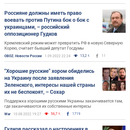
Россияне должны иметь право
воевать против Путина бок о бок с
украинцами, – российский
оппозиционер Гудков
Кремлевский режим может превратить РФ в новую Северную
Корею, считает бывший депутат Госдумы
13,2 т.
11
OBOZ. Новости России
1.09.2022 22:24
"Хорошие русские" хором обиделись
на Украину после заявления
Зеленского, интересы нашей страны
их не беспокоят, – Сохар
Поддержка хорошими русскими Украины заканчивается там,
где заканчиваются их собственные интересы
56,7 т.
1719
War
10.08.2022 19:27
Гудков рассказал о настроениях в