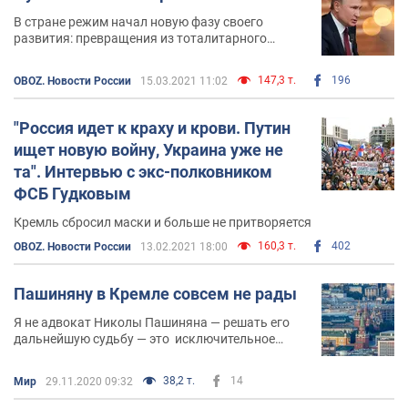
В стране режим начал новую фазу своего
развития: превращения из тоталитарного
(жёсткого авторитарного) режима в настоящую
"развитую" полицейскую диктатуру
147,3 т.
196
OBOZ. Новости России
15.03.2021 11:02
"Россия идет к краху и крови. Путин
ищет новую войну, Украина уже не
та". Интервью с экс-полковником
ФСБ Гудковым
Кремль сбросил маски и больше не притворяется
160,3 т.
402
OBOZ. Новости России
13.02.2021 18:00
Пашиняну в Кремле совсем не рады
Я не адвокат Николы Пашиняна — решать его
дальнейшую судьбу — это исключительное
право армянского народа
38,2 т.
14
Мир
29.11.2020 09:32