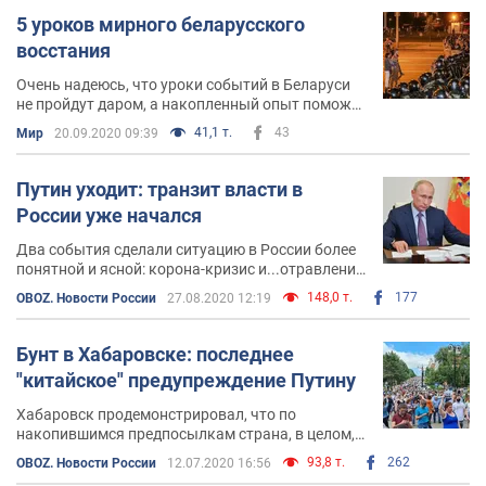
5 уроков мирного беларусского
восстания
Очень надеюсь, что уроки событий в Беларуси
не пройдут даром, а накопленный опыт поможет
избежать ошибок впредь
41,1 т.
43
Мир
20.09.2020 09:39
Путин уходит: транзит власти в
России уже начался
Два события сделали ситуацию в России более
понятной и ясной: корона-кризис и...отравление
Алексея Навального
148,0 т.
177
OBOZ. Новости России
27.08.2020 12:19
Бунт в Хабаровске: последнее
"китайское" предупреждение Путину
Хабаровск продемонстрировал, что по
накопившимся предпосылкам страна, в целом, к
стихийным бунтам готова
93,8 т.
262
OBOZ. Новости России
12.07.2020 16:56