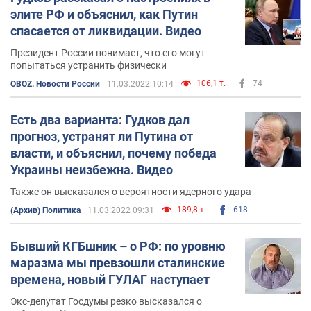
элите РФ и объяснил, как Путин
спасается от ликвидации. Видео
Президент России понимает, что его могут
попытаться устранить физически
106,1 т.
74
OBOZ. Новости России
11.03.2022 10:14
Есть два варианта: Гудков дал
прогноз, устранят ли Путина от
власти, и объяснил, почему победа
Украины неизбежна. Видео
Также он высказался о вероятности ядерного удара
189,8 т.
618
(Архив) Политика
11.03.2022 09:31
Бывший КГБшник – о РФ: по уровню
маразма мы превзошли сталинские
времена, новый ГУЛАГ наступает
Экс-депутат Госдумы резко высказался о