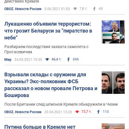
действиях Кремля
7,8 т.
69
OBOZ. Новости России
5.06.2021 01:03
Лукашенко объявили террористом:
что грозит Беларуси за "пиратство в
небе"
Разбираем последствия захвата самолета с
Протасевичем
46,4 т.
696
Мир
24.05.2021 19:30
Взрывали склады с оружием для
Украины? Экс-полковник ФСБ
рассказал о новом провале Петрова и
Боширова
После Британии след шпионов Кремля обнаружили в Чехии
73,7 т.
110
OBOZ. Новости России
20.04.2021 12:20
Путина больше в Кремле нет