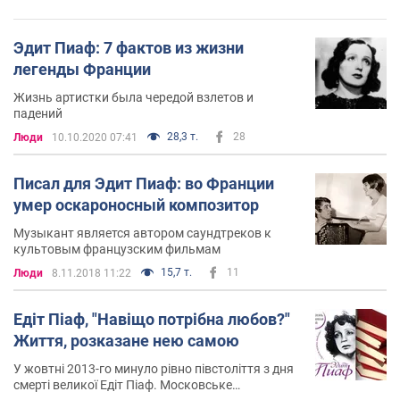
Эдит Пиаф: 7 фактов из жизни
легенды Франции
Жизнь артистки была чередой взлетов и
падений
28,3 т.
28
Люди
10.10.2020 07:41
Писал для Эдит Пиаф: во Франции
умер оскароносный композитор
Музыкант является автором саундтреков к
культовым французским фильмам
15,7 т.
11
Люди
8.11.2018 11:22
Едіт Піаф, "Навіщо потрібна любов?"
Життя, розказане нею самою
У жовтні 2013-го минуло рівно півстоліття з дня
смерті великої Едіт Піаф. Московське