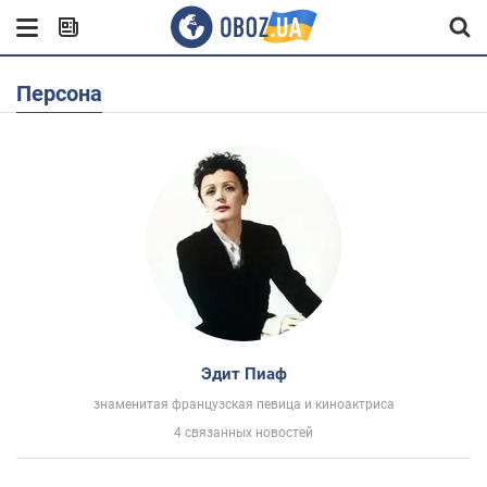
Персона
Эдит Пиаф
знаменитая французская певица и киноактриса
4 связанных новостей