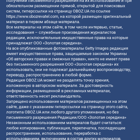
получении письменного разрешения на их использование и при
обязательном размещении прямой, открытой для поисковых
систем, гиперссылки на страницу OBOZ.UA по ссылке
https://www.obozrevatel.com
, на которой размещен оригинальный
материал в первом абзаце материала.
Все материалы на этом сайте, в том числе интервью, статьи,
исследования – служебные произведения журналистов
редакции, исключительные имущественные права на которые
принадлежат ООО «Золотая середина».
На все опубликованные фотоматериалы Getty Images редакция
имеет имущественные права, защищаемые законом Украины
«Об авторских правах и смежных правах», никто не имеет права
без письменного разрешения ООО «Золотая середина» их
использовать, они не подлежат дальнейшему воспроизводству,
переводу, распространению в любой форме.
Редакция OBOZ.UA может не разделять точку зрения,
изложенную в авторском материале. За достоверность
информации, размещенной в рекламных материалах,
ответственность несет рекламодатель.
Запрещено использование материалов размещенных на этом
сайте, даже с указанием гиперссылки на страницу этого сайта,
логотипа OBOZ.UA или любого другого упоминания, но без
письменного разрешения Редакции/ООО «Золотая середина»
Незаконным использованием материалов будет считаться:
любое копирование, публикация, перепечатка, последующее
распространение, использование, переработка с
использованием, включением в состав других материалов,