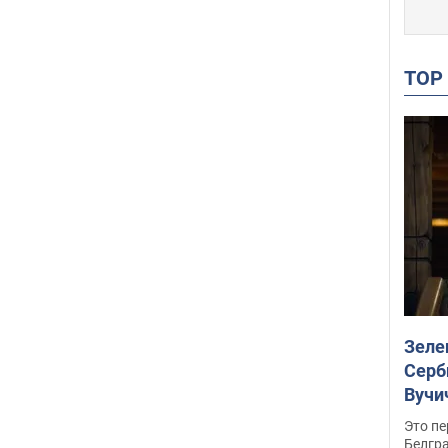
Мордвичева называют идеологом
тактики "мясных штурмов" в ВС РФ,
которая стала доминирующей для
агрессора во время войны в Украине.
TO
Зеле
Серб
Вучи
Это пе
Белгр