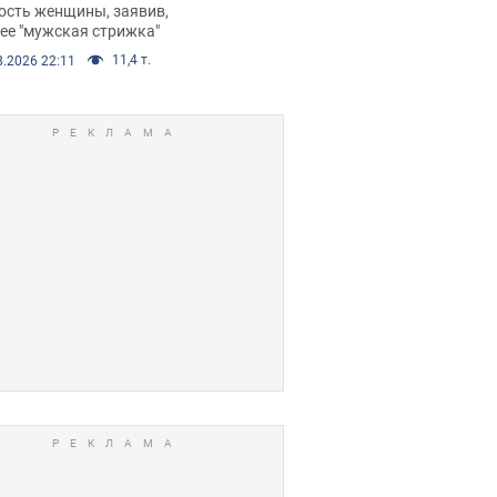
е химиотерапии,
ость женщины, заявив,
нее "мужская стрижка"
орелся скандал.
11,4 т.
8.2026 22:11