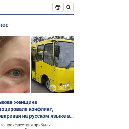
ное
ьвове женщина
воцировала конфликт,
оваривая на русском языке в
рутке: полиция составила
сто происшествия прибыли