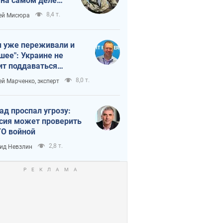
 на самом деле
тует темп войны
8,4 т.
ей Мисюра
 уже переживали и
шее": Украине не
ит поддаваться
аянию из-за
8,0 т.
ей Марченко, эксперт
етного террора
ад проспал угрозу:
сия может проверить
О войной
2,8 т.
ид Невзлин