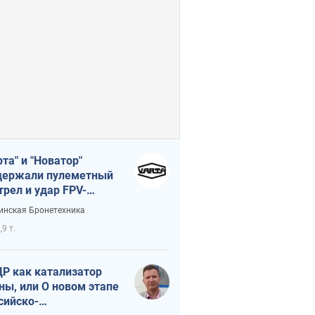
рта" и "Новатор"
ержали пулеметный
трел и удар FPV-
на, сохранив жизнь
инская Бронетехника
церу ВСУ
,9 т.
Р как катализатор
ны, или О новом этапе
сийско-