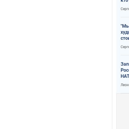
кто
дик
Серг
"Мы
худ
сто
отч
Серг
рак
Зап
Рос
НАТ
Леон