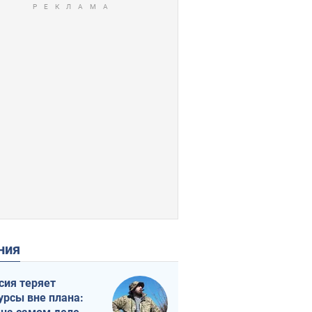
ения
сия теряет
урсы вне плана: