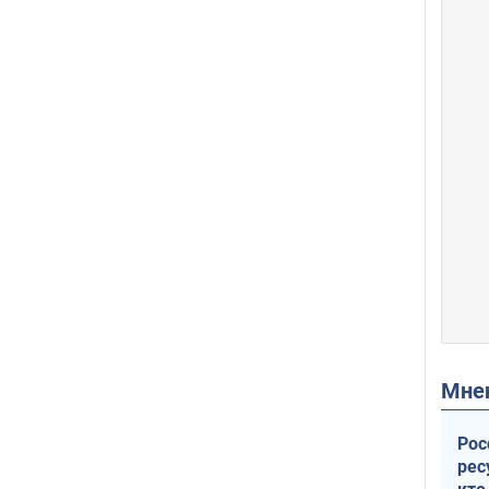
Мн
Рос
рес