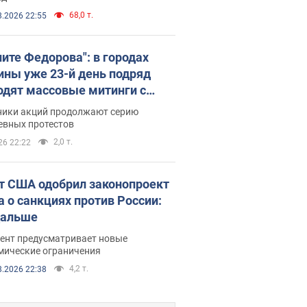
68,0 т.
8.2026 22:55
ните Федорова": в городах
ины уже 23-й день подряд
одят массовые митинги с
атами. Фото и видео
ники акций продолжают серию
евных протестов
2,0 т.
26 22:22
т США одобрил законопроект
а о санкциях против России:
дальше
ент предусматривает новые
мические ограничения
4,2 т.
8.2026 22:38