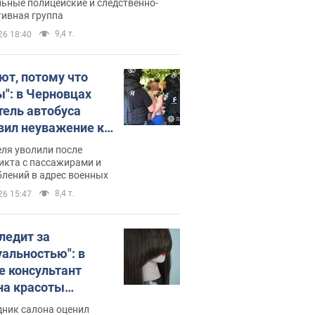
нистративный протокол.
ьные полицейские и следственно-
тивная группа
о
9,4 т.
26 18:40
ют, потому что
ы": в Черновцах
тель автобуса
вил неуважение к
инским военным и
ля уволили после
тился за это.
икта с пассажирами и
лений в адрес военных
о
8,4 т.
26 15:47
следит за
уальностью": в
е консультант
на красоты
рбил женщину
дник салона оценил