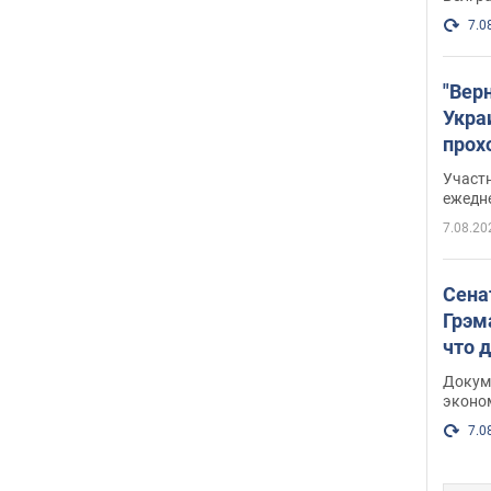
7.0
"Вер
Укра
прох
плак
Участ
ежедн
7.08.20
Сена
Грэм
что 
Докум
эконо
7.0