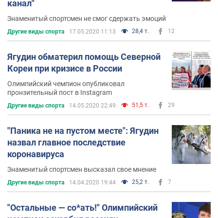
канал"
Знаменитый спортсмен не смог сдержать эмоций
28,4 т.
12
Другие виды спорта
17.05.2020 11:13
Ягудин обматерил помощь Северной
Кореи при кризисе в России
Олимпийский чемпион опубликовал
пронзительный пост в Instagram
51,5 т.
29
Другие виды спорта
14.05.2020 22:49
"Паника не на пустом месте": Ягудин
назвал главное последствие
коронавируса
Знаменитый спортсмен высказал свое мнение
25,2 т.
7
Другие виды спорта
14.04.2020 19:44
"Остальные — со*ать!" Олимпийский