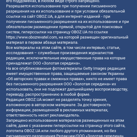
его поддоменах, в любом виде строго запрещено.
Разрешается использование при получении письменного
разрешения на их использование и при условии обязательной
ссылки на сайт OBOZ.UA, а для интернет-изданий - при
получении письменного разрешения на их использование и при
обязательном размещении прямой, открытой для поисковых
систем, гиперссылки на страницу OBOZ.UA по ссылке
https://www.obozrevatel.com
, на которой размещен оригинальный
материал в первом абзаце материала.
Все материалы на этом сайте, в том числе интервью, статьи,
исследования – служебные произведения журналистов
редакции, исключительные имущественные права на которые
принадлежат ООО «Золотая середина».
На все опубликованные фотоматериалы Getty Images редакция
имеет имущественные права, защищаемые законом Украины
«Об авторских правах и смежных правах», никто не имеет права
без письменного разрешения ООО «Золотая середина» их
использовать, они не подлежат дальнейшему воспроизводству,
переводу, распространению в любой форме.
Редакция OBOZ.UA может не разделять точку зрения,
изложенную в авторском материале. За достоверность
информации, размещенной в рекламных материалах,
ответственность несет рекламодатель.
Запрещено использование материалов размещенных на этом
сайте, даже с указанием гиперссылки на страницу этого сайта,
логотипа OBOZ.UA или любого другого упоминания, но без
письменного разрешения Редакции/ООО «Золотая середина»