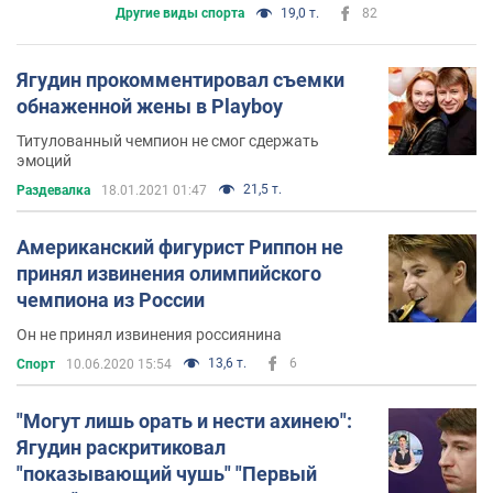
Другие виды спорта
19,0 т.
82
Ягудин прокомментировал съемки
обнаженной жены в Playboy
Титулованный чемпион не смог сдержать
эмоций
21,5 т.
Раздевалка
18.01.2021 01:47
Американский фигурист Риппон не
принял извинения олимпийского
чемпиона из России
Он не принял извинения россиянина
13,6 т.
6
Спорт
10.06.2020 15:54
"Могут лишь орать и нести ахинею":
Ягудин раскритиковал
"показывающий чушь" "Первый