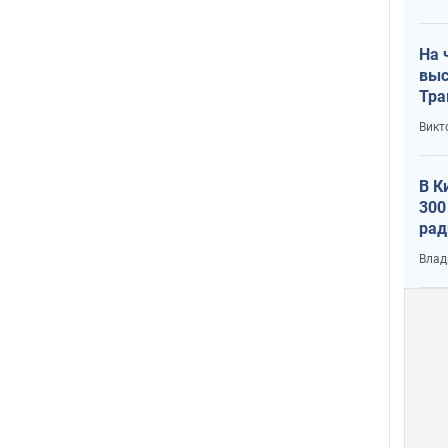
лог
На 
выс
Тра
Викт
В К
300
рад
воп
Влад