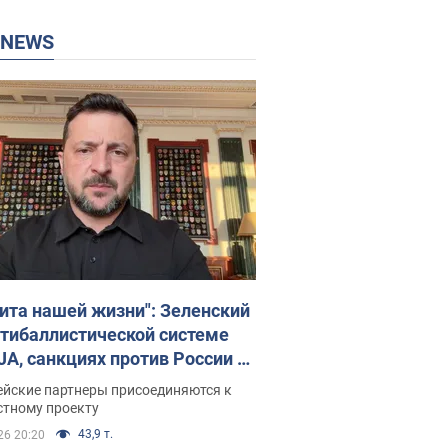
P NEWS
ита нашей жизни": Зеленский
нтибаллистической системе
JA, санкциях против России и
ержке аграриев. Видео
ейские партнеры присоединяются к
стному проекту
43,9 т.
26 20:20