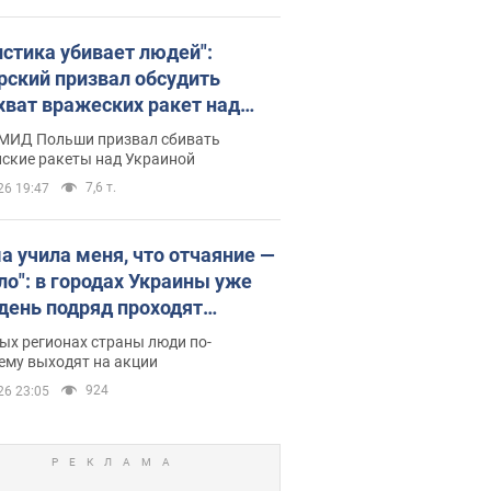
истика убивает людей":
рский призвал обсудить
хват вражеских ракет над
иной
 МИД Польши призвал сбивать
йские ракеты над Украиной
7,6 т.
26 19:47
а учила меня, что отчаяние —
зло": в городах Украины уже
 день подряд проходят
овые митинги за
ых регионах страны люди по-
ращение Федорова. Фото и
ему выходят на акции
о
924
26 23:05