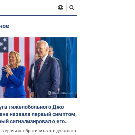
ное
уга тяжелобольного Джо
ена назвала первый симптом,
рый сигнализировал о его
ессивном" раке
а врачи не обратили на это должного