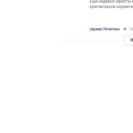
Еще недавно юристы 
критиковали нормати
нотариального удост
аренды земли. И нако
устранен. Но вопросы
(Архив) Политика
6
П