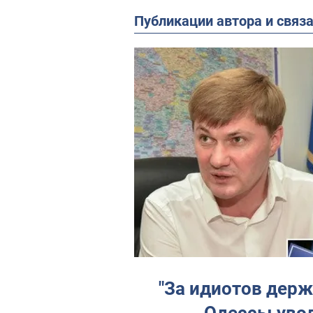
Публикации автора и связ
"За идиотов дер
Одессы увол