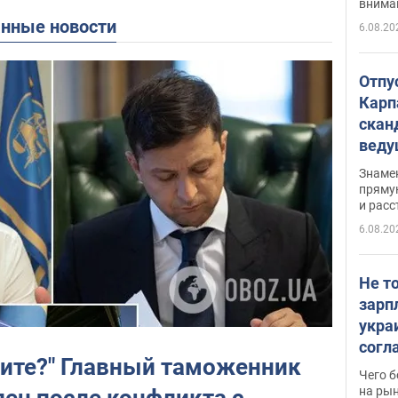
внима
анные новости
6.08.20
Отпу
Карп
скан
вед
несп
Знаме
захе
пряму
и расс
6.08.20
Не т
зарп
укра
согл
жите?" Главный таможенник
вака
Чего б
на рын
ен после конфликта с