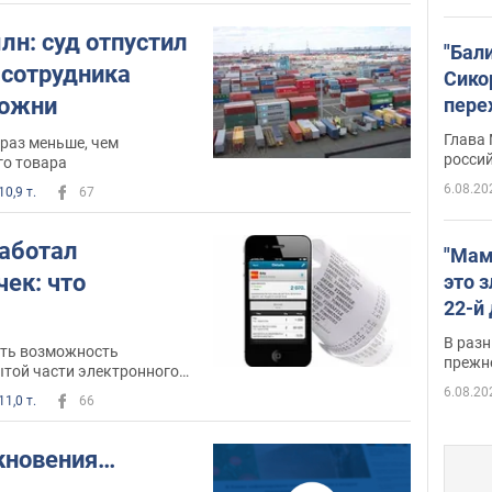
лн: суд отпустил
"Бал
-сотрудника
Сико
можни
пере
Укра
Глава
 раз меньше, чем
росси
го товара
6.08.20
10,9 т.
67
работал
"Мам
ек: что
это 
22-й
масс
В разн
еть возможность
возв
прежн
ытой части электронного
виде
6.08.20
11,0 т.
66
кновения…