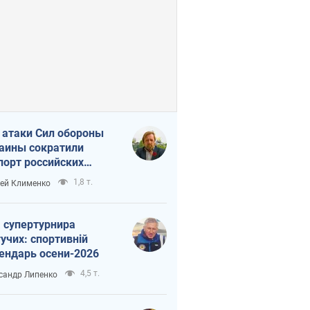
 атаки Сил обороны
аины сократили
порт российских
тепродуктов
1,8 т.
ей Клименко
 супертурнира
учих: спортивній
ендарь осени-2026
4,5 т.
сандр Липенко