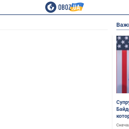
Важ
Супр
Байд
кото
"агр
Сначал