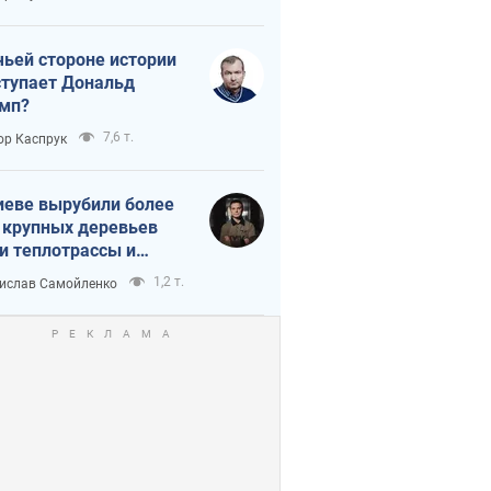
истика
чьей стороне истории
тупает Дональд
мп?
7,6 т.
ор Каспрук
иеве вырубили более
 крупных деревьев
и теплотрассы и
реки Генплану
1,2 т.
ислав Самойленко