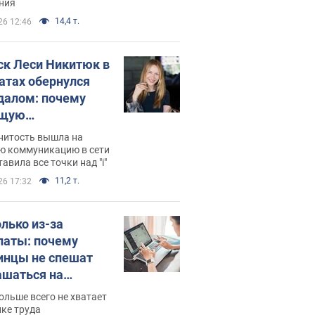
ния
14,4 т.
26 12:46
ск Леси Никитюк в
атах обернулся
далом: почему
ущую
раведливо
нитость вышла на
йтили
ю коммуникацию в сети
тавила все точки над "i"
11,2 т.
26 17:32
олько из-за
латы: почему
инцы не спешат
ашаться на
нсии
ольше всего не хватает
ке труда