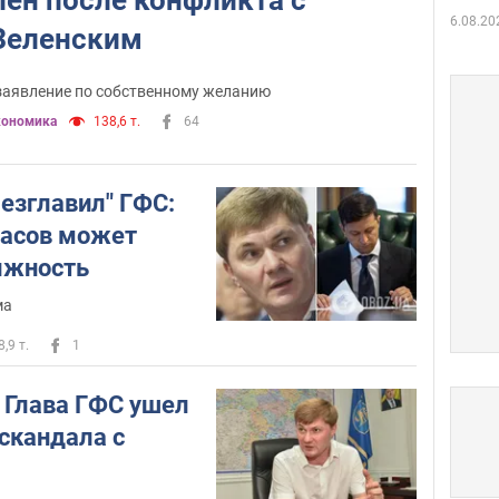
6.08.20
Зеленским
 заявление по собственному желанию
кономика
138,6 т.
64
езглавил" ГФС:
ласов может
лжность
ма
8,9 т.
1
" Глава ГФС ушел
 скандала с