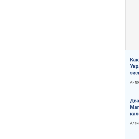
Как
Укр
экс
неф
Андр
Два
Маг
кал
Алек