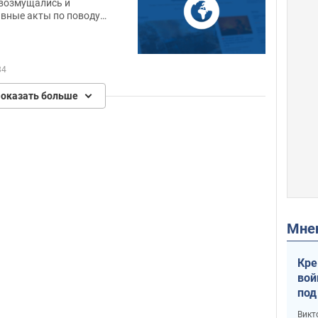
возмущались и
вные акты по поводу
оверения договоров
нец-то недостаток
 остались.
84
оказать больше
Мн
Кре
вой
под
кри
Викт