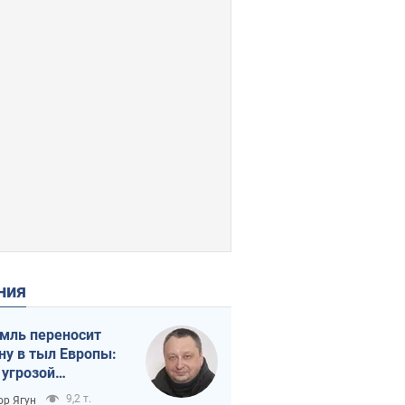
ения
мль переносит
ну в тыл Европы:
 угрозой
тическая
9,2 т.
ор Ягун