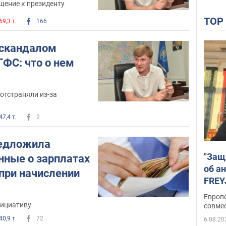
щение к президенту
TO
69,3 т.
166
 скандалом
ГФС: что о нем
отстраняли из-за
47,4 т.
2
редложила
"Защ
нные о зарплатах
об а
' при начислении
FREY
подд
Европ
нициативу
совме
40,9 т.
72
6.08.20