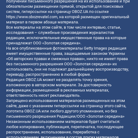
получении письменного разрешения на их использование и при
обязательном размещении прямой, открытой для поисковых
систем, гиперссылки на страницу OBOZ.UA по ссылке
https://www.obozrevatel.com
, на которой размещен оригинальный
материал в первом абзаце материала.
Все материалы на этом сайте, в том числе интервью, статьи,
исследования – служебные произведения журналистов
редакции, исключительные имущественные права на которые
принадлежат ООО «Золотая середина».
На все опубликованные фотоматериалы Getty Images редакция
имеет имущественные права, защищаемые законом Украины
«Об авторских правах и смежных правах», никто не имеет права
без письменного разрешения ООО «Золотая середина» их
использовать, они не подлежат дальнейшему воспроизводству,
переводу, распространению в любой форме.
Редакция OBOZ.UA может не разделять точку зрения,
изложенную в авторском материале. За достоверность
информации, размещенной в рекламных материалах,
ответственность несет рекламодатель.
Запрещено использование материалов размещенных на этом
сайте, даже с указанием гиперссылки на страницу этого сайта,
логотипа OBOZ.UA или любого другого упоминания, но без
письменного разрешения Редакции/ООО «Золотая середина»
Незаконным использованием материалов будет считаться:
любое копирование, публикация, перепечатка, последующее
распространение, использование, переработка с
использованием, включением в состав других материалов,