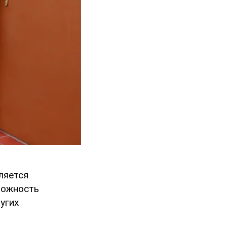
ляется
можность
угих