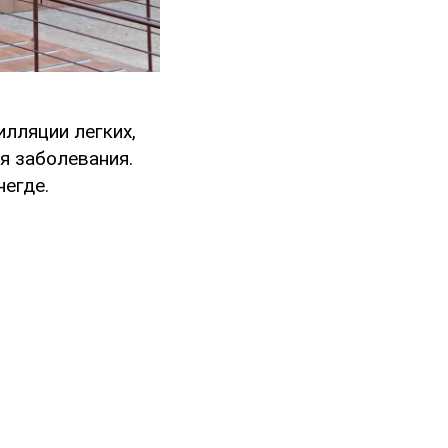
лляции легких,
я заболевания.
негде.