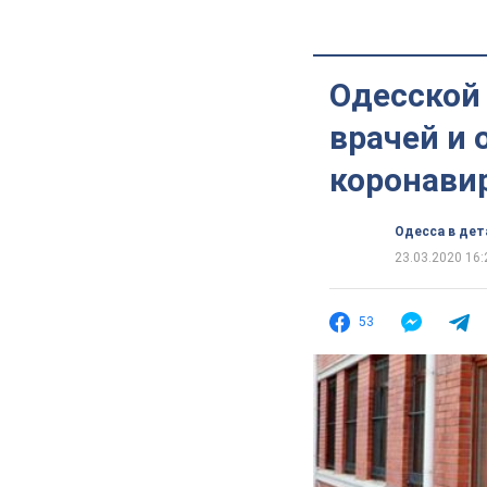
Одесской
врачей и 
коронави
Одесса в дет
23.03.2020 16:
53