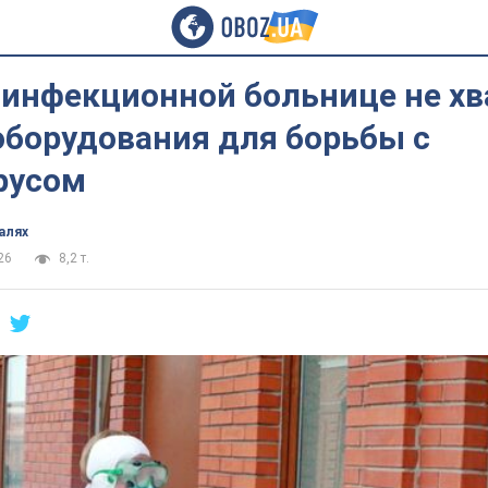
 инфекционной больнице не хв
оборудования для борьбы с
русом
алях
26
8,2 т.