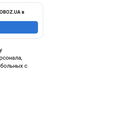
 OBOZ.UA в
у
рсонала,
 больных с